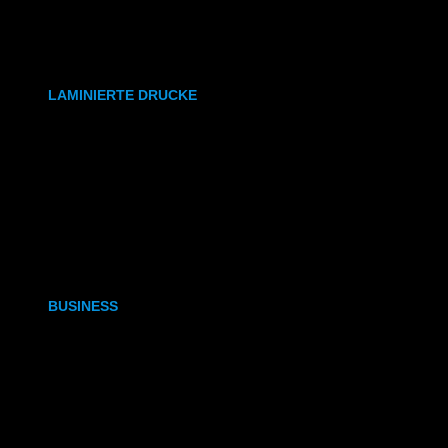
synthetisches Papier
Etiketten
LAMINIERTE DRUCKE
DIN A6
DIN A5
DIN A4
DIN A3
BUSINESS
Visitenkarten
Visitenkarten (Weißdruck)
Briefpapier