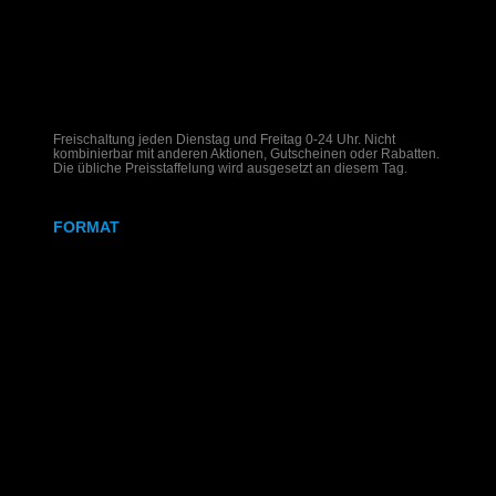
Freischaltung jeden Dienstag und Freitag 0-24 Uhr. Nicht
kombinierbar mit anderen Aktionen, Gutscheinen oder Rabatten.
Die übliche Preisstaffelung wird ausgesetzt an diesem Tag.
FORMAT
DIN A4
DIN A3
SRA3
320x700 mm
Weißdruck