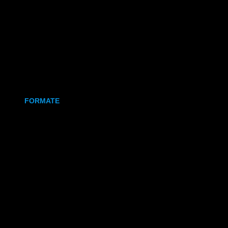
Holz
Leinwand
Keramikmagnet
FORMATE
70x50 mm (Magnet)
80x80 mm (Canva)
DIN Lang (Holz)
DIN A6 (Holz)
DIN A5 (Holz)