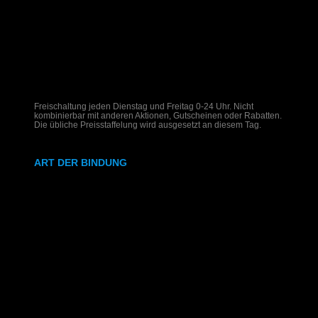
Freischaltung jeden Dienstag und Freitag 0-24 Uhr. Nicht
kombinierbar mit anderen Aktionen, Gutscheinen oder Rabatten.
Die übliche Preisstaffelung wird ausgesetzt an diesem Tag.
ART DER BINDUNG
Ringbindung
Gewebeleimbindung
Lumbeck-Bindung
Hardcover
Hardcover mit Prägung