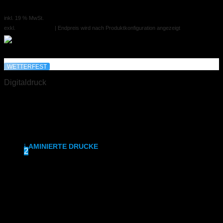
69,00 €
ab
inkl. 19 % MwSt.
SRA3
exkl.
Versandkosten
| Endpreis wird nach Produktkonfiguration angezeigt
315x700 mm
Weißdruck
WETTERFEST
Digitaldruck
synthetisches Papier
DIN A6 laminiert
Etiketten
Preis auf Anfrage
DIN A2
,
A1
,
A0
1
LAMINIERTE DRUCKE
2
DIN A6
DIN A5
DIN A4
Kundenkonto