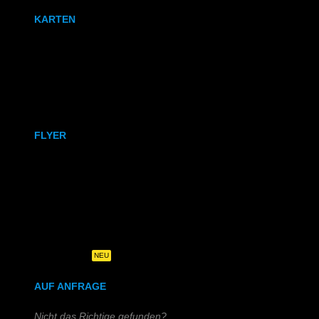
KARTEN
Karten
Klappkarten
FLYER
DIN A6
DIN A5
DIN-Lang
Quadratisch
NEU
AUF ANFRAGE
Nicht das Richtige gefunden?