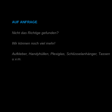
DIN A4 (Holz)
DIN A3 (Holz)
AUF ANFRAGE
Nicht das Richtige gefunden?
Wir können noch viel mehr!
Aufkleber, Handyhüllen, Plexiglas, Schlüsselanhänger, Tassen
u.v.m.
Schreiben Sie uns!