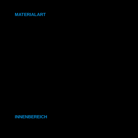
DIN A0
MATERIALART
80g/m² Papier matt
170g/m² Papier glänzend
180g/m² Papier matt
PVC-Plane
Backlit-/Frontlitfolie
Mono- & Polymere Klebefolie
INNENBEREICH
CAD- & Baupläne (gerollt)