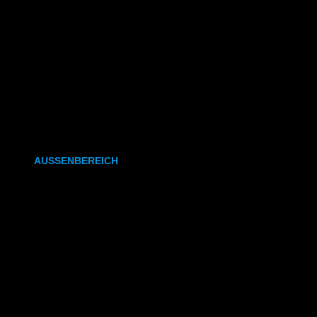
CAD- & Baupläne (gefaltet)
Plakate & Poster
Fotos & Bilder
Kapa (Leichtstoffplatte)
Leinwand
AUSSENBEREICH
Plakate (laminiert)
Plakate (kleisterbar)
Banner
Leuchtkastenfolie
Klebefolie