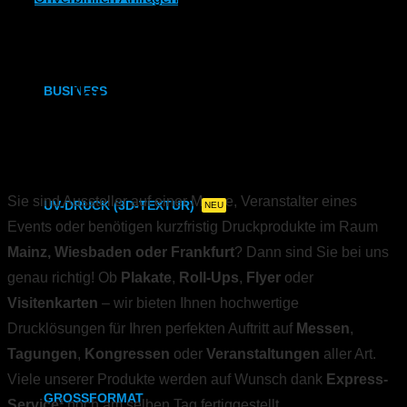
DIN A3
DIN A2, A1, A0
Ihr starker Partner für
BUSINESS
Druckprodukte im Rhein-Main-
Visitenkarten
Gebiet
Visitenkarten (Weißdruck)
Sie sind Aussteller auf einer Messe, Veranstalter eines
UV-DRUCK (3D-TEXTUR)
NEU
Events oder benötigen kurzfristig Druckprodukte im Raum
Direktdruck auf Holz
Mainz, Wiesbaden oder Frankfurt
? Dann sind Sie bei uns
genau richtig! Ob
Plakate
,
Roll-Ups
,
Flyer
oder
Direktdruck Leinwand
Visitenkarten
– wir bieten Ihnen hochwertige
Direktdruck auf Magnet
Drucklösungen für Ihren perfekten Auftritt auf
Messen
,
Tagungen
,
Kongressen
oder
Veranstaltungen
aller Art.
Direktdruck auf Ihr Produkt
Viele unserer Produkte werden auf Wunsch dank
Express-
GROSSFORMAT
Service¹
noch am selben Tag fertiggestellt.