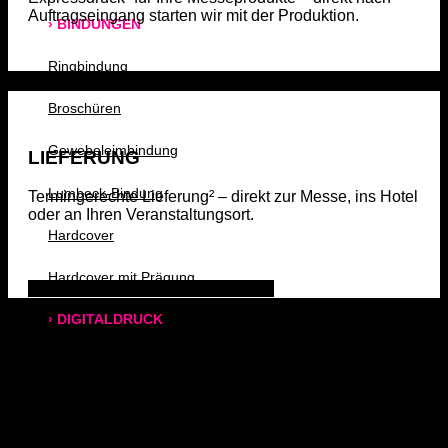
Auftragseingang starten wir mit der Produktion.
› BINDUNGEN
Ringbindung
Broschüren
Gewebeleimbindung
LIEFERUNG
Lumbeck-Bindung
Termingerechte Lieferung² – direkt zur Messe, ins Hotel
oder an Ihren Veranstaltungsort.
Hardcover
Hardcover mit Prägung
Alle Produkte anzeigen
› DIGITALDRUCK
DIN A4
DIN A3
SRA3