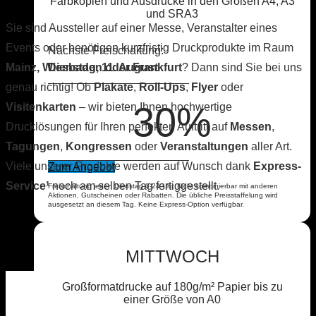
Farbkopien und Ausdrucke in den Größen A4, A3
und SRA3
Sie sind Aussteller auf einer Messe, Veranstalter eines
Events oder benötigen kurzfristig Druckprodukte im Raum
Nächste Freischaltung:
Mainz, Wiesbaden oder Frankfurt
? Dann sind Sie bei uns
Dienstag, 11. August
genau richtig! Ob
Plakate
,
Roll-Ups
,
Flyer
oder
30%
Visitenkarten
– wir bieten Ihnen hochwertige
Drucklösungen für Ihren perfekten Auftritt auf
Messen
,
Tagungen
,
Kongressen
oder
Veranstaltungen
aller Art.
Viele unserer Produkte werden auf Wunsch dank
Express-
Zum Angebot
Service¹
noch am selben Tag fertiggestellt.
Freischaltung jeden Dienstag 0-24 Uhr. Nicht kombinierbar mit anderen
Aktionen, Gutscheinen oder Rabatten. Die übliche Preisstaffelung wird
ausgesetzt an diesem Tag. Keine Express-Option verfügbar.
MITTWOCH
Großformatdrucke auf 180g/m² Papier bis zu
einer Größe von A0