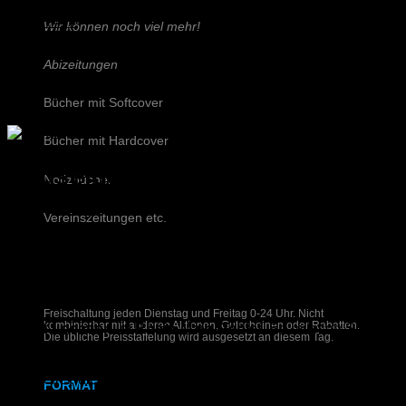
KONTAKT
Wir können noch viel mehr!
Abizeitungen
Bücher mit Softcover
Bücher mit Hardcover
Hauseigener Lieferservice für
Notizbücher
Messe, Hotel & Event
Vereinszeitungen etc.
Bei kurzfristigem Bedarf liefern wir Ihre Drucksachen auf
Schreiben Sie uns!
Wunsch zuverlässig mit unserem
hauseigenen
Lieferservice²
– direkt zur
Messehalle
, ins
Hotel
oder zur
Freischaltung jeden Dienstag und Freitag 0-24 Uhr. Nicht
kombinierbar mit anderen Aktionen, Gutscheinen oder Rabatten.
Event-Location
im
Rhein-Main-Gebiet
. So müssen Sie
Die übliche Preisstaffelung wird ausgesetzt an diesem Tag.
nichts mitbringen oder transportieren
– ideal für
Aussteller, die mit Bahn oder Flugzeug anreisen. Profitieren
FORMAT
Sie von unserer Erfahrung und Flexibilität, wenn es darauf