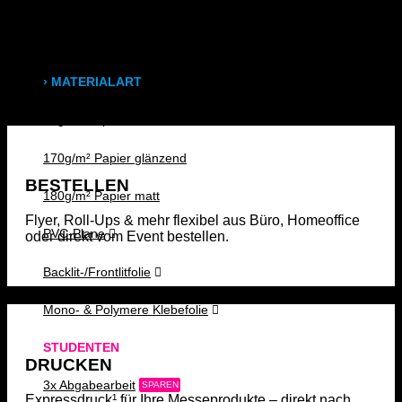
Leuchtkastenfolie
Klebefolie
› MATERIALART
80g/m² Papier matt
170g/m² Papier glänzend
BESTELLEN
180g/m² Papier matt
Flyer, Roll-Ups & mehr flexibel aus Büro, Homeoffice
PVC-Plane
oder direkt vom Event bestellen.
Backlit-/Frontlitfolie
Mono- & Polymere Klebefolie
STUDENTEN
DRUCKEN
3x Abgabearbeit
SPAREN
Expressdruck¹ für Ihre Messeprodukte – direkt nach