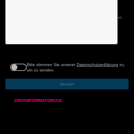
Nur mit gültigen Studentenausweis und auf studienbezogene
Ausdrucke. Nicht kombinierbar mit anderen Aktionen, Gutscheinen
oder Rabatten.
DIGITALDRUCK
DIN A4
DIN A3
Bitte stimmen Sie unserer
zu,
Datenschutzerklärung
um zu senden.
SRA3
320x700 mm
GROSSFORMATDRUCK
80g/m² matt
Kontakt
170g/m² glänzend