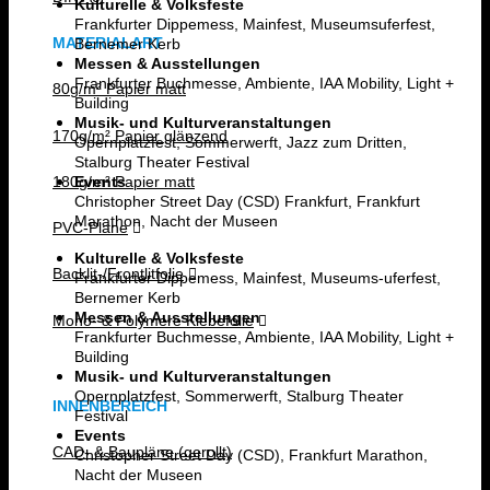
Kulturelle & Volksfeste
Frankfurter Dippemess, Mainfest, Museumsuferfest,
MATERIALART
Bernemer Kerb
Messen & Ausstellungen
Frankfurter Buchmesse, Ambiente, IAA Mobility, Light +
80g/m² Papier matt
Building
Musik- und Kulturveranstaltungen
170g/m² Papier glänzend
Opernplatzfest, Sommerwerft, Jazz zum Dritten,
Stalburg Theater Festival
Events
180g/m² Papier matt
Christopher Street Day (CSD) Frankfurt, Frankfurt
Marathon, Nacht der Museen
PVC-Plane
Kulturelle & Volksfeste
Backlit-/Frontlitfolie
Frankfurter Dippemess, Mainfest, Museums-uferfest,
Bernemer Kerb
Messen & Ausstellungen
Mono- & Polymere Klebefolie
Frankfurter Buchmesse, Ambiente, IAA Mobility, Light +
Building
Musik- und Kulturveranstaltungen
Opernplatzfest, Sommerwerft, Stalburg Theater
INNENBEREICH
Festival
Events
CAD- & Baupläne (gerollt)
Christopher Street Day (CSD), Frankfurt Marathon,
Nacht der Museen