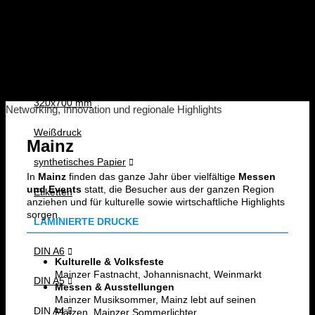
DIN A4
ankommt!
DIN A3
Messen & Events im Rhein-Main
Gebiet
SRA3
320x700 mm
Networking, Innovation und regionale Highlights
Weißdruck
Mainz
synthetisches Papier
In
Mainz
finden das ganze Jahr über vielfältige
Messen
und Events
statt, die Besucher aus der ganzen Region
Etiketten
anziehen und für kulturelle sowie wirtschaftliche Highlights
sorgen.
LAMINIERTE DRUCKE
DIN A6
Kulturelle & Volksfeste
Mainzer Fastnacht, Johannisnacht, Weinmarkt
DIN A5
Messen & Ausstellungen
Mainzer Musiksommer, Mainz lebt auf seinen
DIN A4
Plätzen, Mainzer Sommerlichter