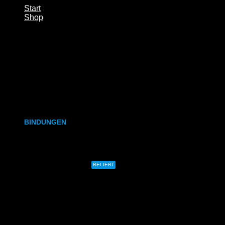
Start
Shop
Übersicht
Aktionen
Bindungen
Digitaldruck
UV-Druck
Großformat
Studenten
Stempel
Werbung
BINDUNGEN
Ringbindung
Gewebeleimbindung
BELIEBT
Lumbeck-Bindung
Hardcover
MESSE & EVENTS