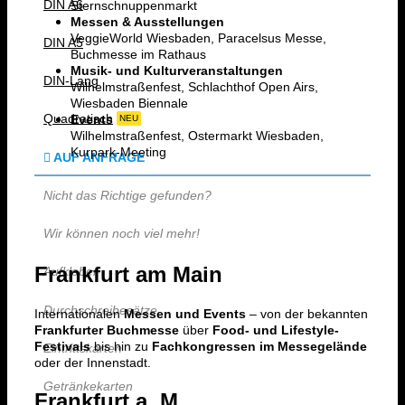
DIN A6
Sternschnuppenmarkt
Messen & Ausstellungen
VeggieWorld Wiesbaden, Paracelsus Messe,
DIN A5
Buchmesse im Rathaus
Musik- und Kulturveranstaltungen
DIN-Lang
Wilhelmstraßenfest, Schlachthof Open Airs,
Wiesbaden Biennale
Quadratisch
Events
NEU
Wilhelmstraßenfest, Ostermarkt Wiesbaden,
Kurpark-Meeting
AUF ANFRAGE
Nicht das Richtige gefunden?
Wir können noch viel mehr!
Frankfurt am Main
Aufkleber
Durchschreibesätze
Internationalen
Messen und Events
– von der bekannten
Frankfurter Buchmesse
über
Food- und Lifestyle-
Festivals
bis hin zu
Fachkongressen im Messegelände
Eintrittskarten
oder der Innenstadt.
Getränkekarten
Frankfurt a. M.