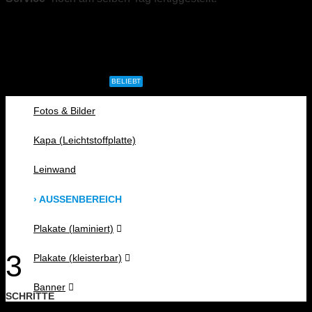
CAD- & Baupläne (gerollt)
CAD- & Baupläne (gefaltet)
Plakate & Poster
BELIEBT
Fotos & Bilder
Kapa (Leichtstoffplatte)
Leinwand
› AUSSENBEREICH
Plakate (laminiert)
3
Plakate (kleisterbar)
Banner
SCHRITTE