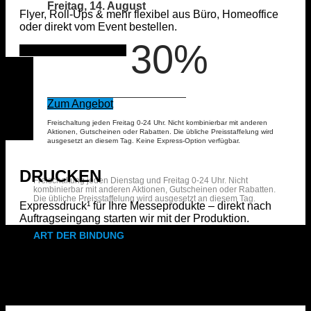
Freitag, 14. August
Flyer, Roll-Ups & mehr flexibel aus Büro, Homeoffice
oder direkt vom Event bestellen.
30%
Produkte anzeigen
Zum Angebot
Freischaltung jeden Freitag 0-24 Uhr. Nicht kombinierbar mit anderen
Aktionen, Gutscheinen oder Rabatten. Die übliche Preisstaffelung wird
ausgesetzt an diesem Tag. Keine Express-Option verfügbar.
DRUCKEN
Freischaltung jeden Dienstag und Freitag 0-24 Uhr. Nicht
kombinierbar mit anderen Aktionen, Gutscheinen oder Rabatten.
Die übliche Preisstaffelung wird ausgesetzt an diesem Tag.
Expressdruck¹ für Ihre Messeprodukte – direkt nach
Auftragseingang starten wir mit der Produktion.
ART DER BINDUNG
Ringbindung
Gewebeleimbindung