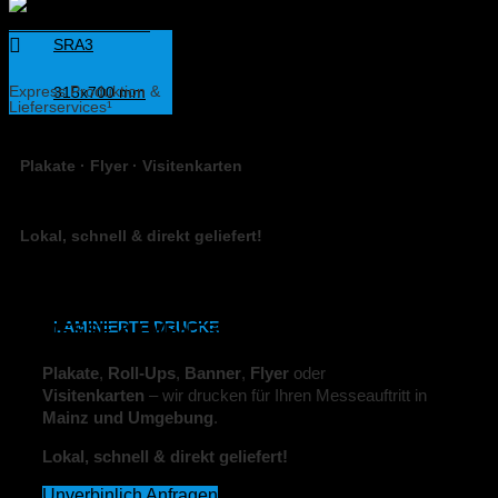
SRA3
Express Produktion &
315x700 mm
Lieferservices¹
Weißdruck
Plakate · Flyer · Visitenkarten
synthetisches Papier
MESSE & EVENTS
Etiketten
Lokal, schnell & direkt geliefert!
DIN A2
,
A1
,
A0
MESSE & EVENTS
LAMINIERTE DRUCKE
Plakate
,
Roll-Ups
,
Banner
,
Flyer
oder
DIN A6
Visitenkarten
– wir drucken für Ihren Messeauftritt in
Mainz und Umgebung
.
DIN A5
Lokal, schnell & direkt geliefert!
DIN A4
Unverbinlich Anfragen