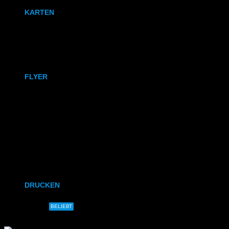
KARTEN
Karten
Klappkarten
FLYER
DIN A6
DIN A5
DIN-Lang
Quadratisch
DRUCKEN
DIN A4
BELIEBT
DIN A3