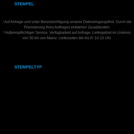
STEMPEL
Adressstempel
¹ Auf Anfrage und unter Berücksichtigung unserer Dateneingangsfrist. Durch die
Priorisierung Ihres Auftrages entstehen Zusatzkosten.
Bonuskartenstempel
² Aufpreispflichtiger Service. Verfügbarkeit auf Anfrage. Liefergebiet im Umkreis
von 30 km von Mainz. Lieferzeiten Mo bis Fr 10-15 Uhr.
Bürostempel
Datumstempel
STEMPELTYP
Kundenkonto
COLOP Printer Q12
Registrieren
COLOP Printer 38
Anmelden
Bestellungen
COLOP Printer 55
Kontodetails
Konto löschen
COLOP Printer 55 Datum
Kundenservice
Modico M3 - M6