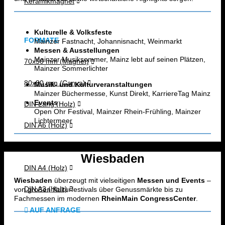
Keramikmagnet
Kulturelle & Volksfeste
FORMATE
Mainzer Fastnacht, Johannisnacht, Weinmarkt
Messen & Ausstellungen
Mainzer Musiksommer, Mainz lebt auf seinen Plätzen,
70x50 mm (Magnet)
Mainzer Sommerlichter
80x80 mm (Canva)
Musik- und Kulturveranstaltungen
Mainzer Büchermesse, Kunst Direkt, KarriereTag Mainz
Events
DIN Lang (Holz)
Open Ohr Festival, Mainzer Rhein-Frühling, Mainzer
Lichtermeer
DIN A6 (Holz)
DIN A5 (Holz)
Wiesbaden
DIN A4 (Holz)
Wiesbaden
überzeugt mit vielseitigen
Messen und Events
–
DIN A3 (Holz)
von großen Kulturfestivals über Genussmärkte bis zu
Fachmessen im modernen
RheinMain CongressCenter
.
AUF ANFRAGE