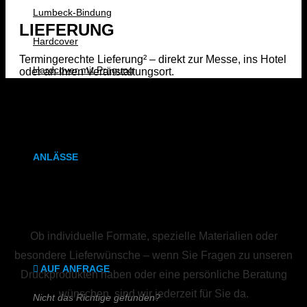
Lumbeck-Bindung
LIEFERUNG
Hardcover
Termingerechte Lieferung² – direkt zur Messe, ins Hotel
Hardcover mit Prägung
oder an Ihren Veranstaltungsort.
Kalenderbindung
Klammerheftung
ANLÄSSE
Hochzeitszeitung
Kirchen- & Taufhefte
Ob individuelle Formate, spezielle Materialien oder
besondere Lieferwünsche – wenn Sie Fragen zu unseren
AUF ANFRAGE
Druckprodukten haben oder eine persönliche Beratung
wünschen, sind wir jederzeit für Sie da.
Nicht das Richtige gefunden?