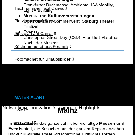
Frankfurter Buchmesse, Ambiente, IAA Mobility,
Tischnummern auf Canva
Light + Building
Musik- und Kulturveranstaltungen
Opernplatzfest, Sommerwerft, Stalburg Theater
Platzkarten auf Canva
Festival
Events
Sitpzplan auf Canva
Christopher Street Day (CSD), Frankfurt Marathon,
Nacht der Museen
Küchenmagnet aus Keramik
Fotomagnet für Urlaubsbilder
Save-the-Date-Magnete für Hochzeiten
Messen & Events
Erinnerungsmagnet für Geburt oder Taufe
im Rhein-Main Gebiet
MATERIALART
Networking, Innovation & regionale Highlights
Mainz
Holz
Leinwand
In
Mainz
finden das ganze Jahr über vielfältige
Messen und
Events
statt, die Besucher aus der ganzen Region anziehen
und für kulturelle sowie wirtschaftliche Highlights sorgen.