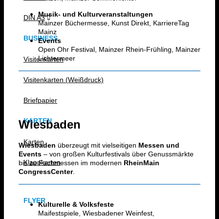
Musik- und Kulturveranstaltungen
DIN A3
Mainzer Büchermesse, Kunst Direkt, KarriereTag
Mainz
BUSINESS
Events
Open Ohr Festival, Mainzer Rhein-Frühling, Mainzer
Lichtermeer
Visitenkarten
Visitenkarten (Weißdruck)
Briefpapier
KARTEN
Wiesbaden
Karten
Wiesbaden
überzeugt mit vielseitigen
Messen und
Events
– von großen Kulturfestivals über Genussmärkte
Klappkarten
bis zu Fachmessen im modernen
RheinMain
CongressCenter
.
FLYER
Kulturelle & Volksfeste
Maifestspiele, Wiesbadener Weinfest,