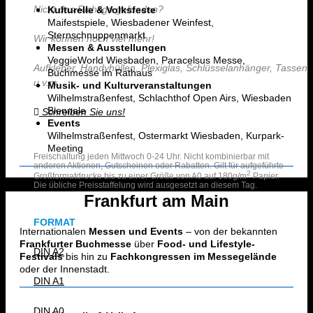
Nicht das Richtige gefunden?
Kulturelle & Volksfeste
Maifestspiele, Wiesbadener Weinfest,
Sternschnuppenmarkt
Wir können noch viel mehr!
Messen & Ausstellungen
VeggieWorld Wiesbaden, Paracelsus Messe,
Aufkleber, Handyhüllen, Plexiglas, Schlüsselanhänger, Tassen
Buchmesse im Rathaus
u.v.m.
Musik- und Kulturveranstaltungen
Wilhelmstraßenfest, Schlachthof Open Airs, Wiesbaden
Biennale
Schreiben Sie uns!
Events
Wilhelmstraßenfest, Ostermarkt Wiesbaden, Kurpark-
Meeting
Freischaltung jeden Mittwoch 0-24 Uhr. Nicht kombinierbar mit
anderen Aktionen, Gutscheinen oder Rabatten. Gilt für aufgeführte
2
Großformatdrucke bis zu einer Größe von A0 auf 180g/m
Papier.
Die übliche Preisstaffelung wird ausgesetzt an diesem Tag.
Frankfurt am Main
FORMAT
Internationalen
Messen und Events
– von der bekannten
Frankfurter Buchmesse
über
Food- und Lifestyle-
DIN A2
Festivals
bis hin zu
Fachkongressen im Messegelände
oder der Innenstadt.
DIN A1
DIN A0