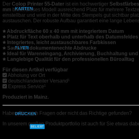
Der
Colop Printer 55-Dater
ist ein hochwertiger
Selbstfärbes
KARTEN
mm
bietet dieses Modell ausreichend Platz für mehrere Textzei
einstellbar und wird in der Mitte des Stempels gut sichtbar pl
austauschen. Der robuste Aufbau garantiert eine lange Leben
Karten
Abdruckfläche 60 x 40 mm mit integriertem Datum
Klappkarten
Platz für Text oberhalb und unterhalb des Datumsfeldes
Integriertes, leicht austauschbares Farbkissen
Saubere, dokumentenechte Abdrucke
FLYER
Ideal für Wareneingang, Archivierung, Buchhaltung und
Langlebige Qualität für den professionellen Büroalltag
DIN A6
Für diesen Artikel verfügbar
DIN A5
Abholung vor Ort
|
Klarastr.7, 55116 Mainz
deutschlandweiter Versand¹
Express Service¹
DIN-Lang
Produziert in Mainz.
Quadratisch
Haben Sie noch Fragen oder nicht das Richtige gefunden?
DRUCKEN
In unserem großen Produktportfolio ist auch für Sie etwas dabe
DIN A4
BELIEBT
Schreiben Sie uns!