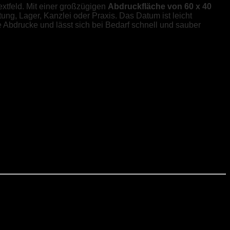
extfeld. Mit einer großzügigen
Abdruckfläche von 60 x 40
ung, Lager, Kanzlei oder Praxis. Das Datum ist leicht
ge Abdrucke und lässt sich bei Bedarf schnell und sauber