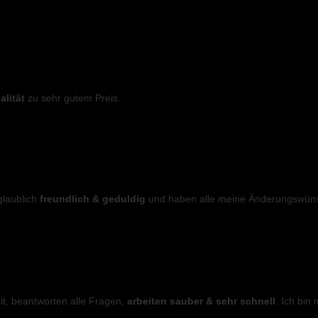
lität
zu sehr gutem Preis.
glaublich
freundlich & geduldig
und haben alle meine Änderungswünsc
t, beantworten alle Fragen,
arbeiten sauber & sehr schnell
. Ich bin