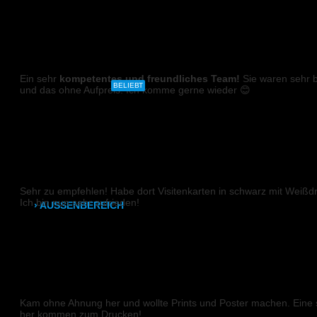
Sieglinde
CAD- & Baupläne (gerollt)
DIGITALDRUCK
CAD- & Baupläne (gefaltet)
Ein sehr
kompetentes und freundliches Team!
Sie waren sehr 
Plakate & Poster
BELIEBT
und das ohne Aufpreis. Ich komme gerne wieder 😊
Mareen
Fotos & Bilder
Kapa (Leichtstoffplatte)
VISITENKARTEN (Weißdruck)
Leinwand
Sehr zu empfehlen! Habe dort Visitenkarten in schwarz mit Weißdr
Ich bin nun sehr zufrieden!
› AUSSENBEREICH
Joshua
Plakate (laminiert)
Plakate (kleisterbar)
PLAKATE
Banner
Kam ohne Ahnung her und wollte Prints und Poster machen. Eine s
her kommen zum Drucken!