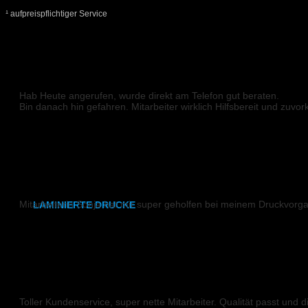
DIN A3
¹ aufpreispflichtiger Service
SRA3
315x700 mm
DIGITALDRUCK
Weißdruck
Hab Heute angerufen, wurde direkt am Telefon gut beraten.
Bin danach hin gefahren. Mitarbeiter wirklich Hilfsbereit und zu
synthetisches Papier
Emre E.
Etiketten
DIN A2
,
A1
,
A0
DIGITALDRUCK
Mitarbeiterin Sonja hat mir super geholfen bei meinem Druckvorga
LAMINIERTE DRUCKE
Pitstone
DIN A6
DIN A5
DIGITALDRUCK
DIN A4
Toller Kundenservice, super nette Mitarbeiter. Qualität passt und di