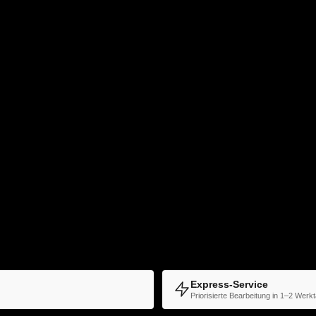
halb
41
Std.
0
Min.)
stellung zu priorisieren und die Produktionszeit zu verkürzen.
Express-Service
Priorisierte Bearbeitung in 1–2 Werk