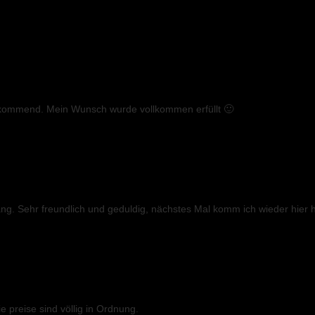
Lesen Sie Rezensionen von anderen Kunden
vorkommend. Mein Wunsch wurde vollkommen erfüllt 🙂
ng. Sehr freundlich und geduldig, nächstes Mal komm ich wieder hier h
e preise sind völlig in Ordnung.