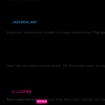
Leuchtkastenfolie
Marie K.
Klebefolie
› MATERIALART
VISITENKARTEN (Weißdruck)
Vorgestern Visitenkarten bestellt und heute angekommen.
Top Qua
80g/m² Papier matt
Robert R.
170g/m² Papier glänzend
180g/m² Papier matt
DIGITALDRUCK
PVC-Plane
Habe hier eine Arbeit drucken lassen. Die Mitarbeiter waren so un
Backlit-/Frontlitfolie
Clara M.
Mono- & Polymere Klebefolie
LEINWAND
STUDENTEN
Sehr empfehlenswert!
🙂 super liebe Menschen, nehmen sich Zei
3x Abgabearbeit
SPAREN