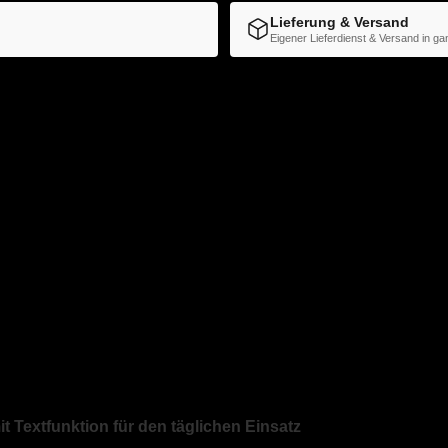
Lieferung & Versand
Eigener Lieferdienst & Versand in g
örter:
Adressstempel
,
Briefstempel
,
Bürostempel
,
Colop
,
Datum
t Textfunktion für den täglichen Einsatz