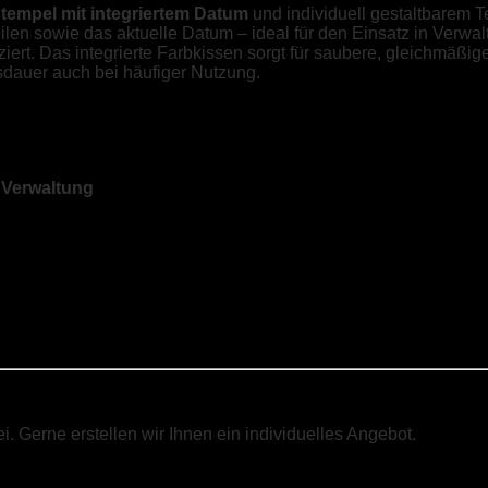
tempel mit integriertem Datum
und individuell gestaltbarem T
len sowie das aktuelle Datum – ideal für den Einsatz in Verwalt
atziert. Das integrierte Farbkissen sorgt für saubere, gleichmäßi
sdauer auch bei häufiger Nutzung.
 Verwaltung
i. Gerne erstellen wir Ihnen ein individuelles Angebot.