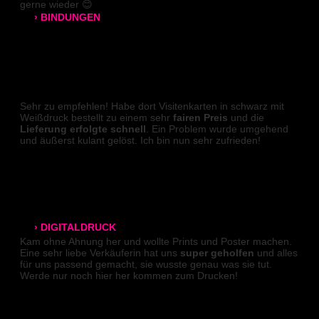
gerne wieder 😊
› BINDUNGEN
Mareen
Ringbindung
Broschüren
VISITENKARTEN (Weißdruck)
Sehr zu empfehlen! Habe dort Visitenkarten in schwarz mit
Gewebeleimbindung
Weißdruck bestellt zu einem sehr
fairen Preis
und die
Lieferung erfolgte schnell
. Ein Problem wurde umgehend
Lumbeck-Bindung
und äußerst kulant gelöst. Ich bin nun sehr zufrieden!
Joshua
Hardcover
Hardcover mit Prägung
PLAKATE
› DIGITALDRUCK
Kam ohne Ahnung her und wollte Prints und Poster machen.
Eine sehr liebe Verkäuferin hat uns
super geholfen
und alles
DIN A4
für uns passend gemacht, sie wusste genau was sie tut.
Werde nur noch hier her kommen zum Drucken!
DIN A3
Marie K.
SRA3