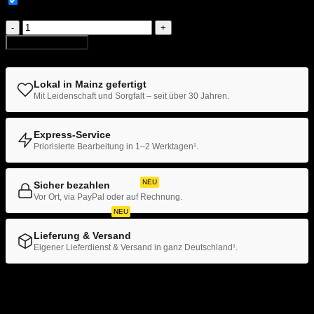
Ja, ich habe den Hinweis zum Weißdruck gelesen und
Hardcover mit Prägung
akzeptiere diesen.
Weißdruck
Klammerheftung
Menge
In den Warenkorb
Kalenderbindung
Lokal in Mainz gefertigt
› ANLÄSSE
Mit Leidenschaft und Sorgfalt – seit über 30 Jahren.
Hochzeitszeitung
Express-Service
Priorisierte Bearbeitung in 1–2 Werktagen¹.
Hochzeits- & Dankeskarten
Menükarten auf Holz
NEU
Sicher bezahlen
Vor Ort, via PayPal oder auf Rechnung.
Tischaufsteller
NEU
Lieferung & Versand
Geburtstags- & Einladungskarten
Eigener Lieferdienst & Versand in ganz Deutschland¹.
Trauer- & Kondolenzkarten
Artikelnummer:
DD001-WD
Kategorie:
Digitaldruck
Schlagwörter:
A3
,
A3+ Format
,
A4
,
brauner Karton
,
Kirchen- & Taufhefte
Digitaldruck
,
DIN A3
,
DIN A4
,
Dokumentendruck
,