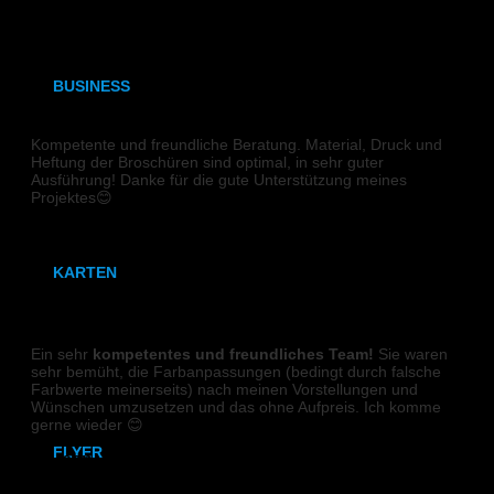
S W
DIN A3
BUSINESS
BROSCHÜRE
Visitenkarten
Kompetente und freundliche Beratung. Material, Druck und
Heftung der Broschüren sind optimal, in sehr guter
Ausführung! Danke für die gute Unterstützung meines
Visitenkarten (Weißdruck)
Projektes😊
Briefpapier
Sieglinde
KARTEN
DIGITALDRUCK
Karten
Ein sehr
kompetentes und freundliches Team!
Sie waren
Klappkarten
sehr bemüht, die Farbanpassungen (bedingt durch falsche
Farbwerte meinerseits) nach meinen Vorstellungen und
Wünschen umzusetzen und das ohne Aufpreis. Ich komme
gerne wieder 😊
FLYER
Mareen