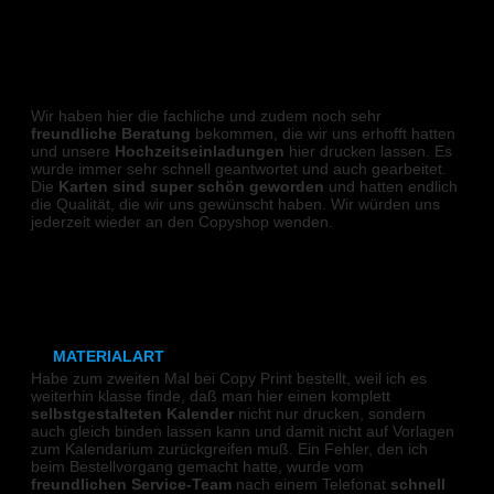
Tischnummern auf Canva
HOCHZEITSEINLADUNGEN
Platzkarten auf Canva
Wir haben hier die fachliche und zudem noch sehr
Sitpzplan auf Canva
freundliche Beratung
bekommen, die wir uns erhofft hatten
und unsere
Hochzeitseinladungen
hier drucken lassen. Es
wurde immer sehr schnell geantwortet und auch gearbeitet.
Küchenmagnet aus Keramik
Die
Karten sind super schön geworden
und hatten endlich
die Qualität, die wir uns gewünscht haben. Wir würden uns
Fotomagnet für Urlaubsbilder
jederzeit wieder an den Copyshop wenden.
K. Za.
Save-the-Date-Magnete für Hochzeiten
Erinnerungsmagnet für Geburt oder Taufe
KALENDER
MATERIALART
Habe zum zweiten Mal bei Copy Print bestellt, weil ich es
weiterhin klasse finde, daß man hier einen komplett
Holz
selbstgestalteten Kalender
nicht nur drucken, sondern
auch gleich binden lassen kann und damit nicht auf Vorlagen
zum Kalendarium zurückgreifen muß. Ein Fehler, den ich
Leinwand
beim Bestellvorgang gemacht hatte, wurde vom
freundlichen Service-Team
nach einem Telefonat
schnell