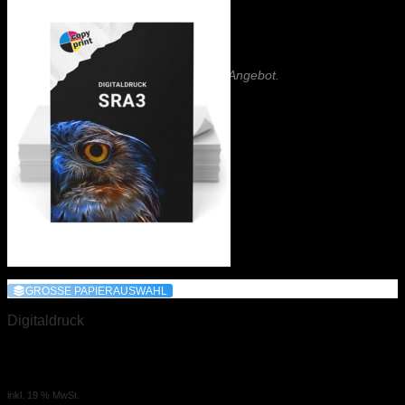
Nicht das Richtige gefunden?
Wir haben auch Holzstempel im Angebot.
Schreiben Sie uns!
REKLAME & SCHILDER
Klebefolie
Kundenstopper
GROSSE PAPIERAUSWAHL
Schutzfolie Kundenstopper
Digitaldruck
Leuchtkastenfolie
Digitaldruck SRA3
Roll-Up
0,45 €
ab
inkl. 19 % MwSt.