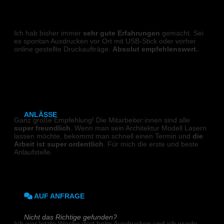
Lumbeck-Bindung
DIGITALDRUCK
Hardcover
Ich hab bisher immer
sehr gute Erfahrungen
gemacht. Sei
es spontan Ausdrucken vor Ort mit USB-Stick oder vorher
online gestellte Druckaufträge.
Absolut empfehlenswert.
Hardcover mit Prägung
Benjamin M.
Kalenderbindung
Klammerheftung
LASER
ANLÄSSE
Ganz große Empfehlung! Die Mitarbeiter:innen sind alle
super freundlich
. Wenn man sein Architektur Modell Lasern
Hochzeitszeitung
lassen möchte, bekommt man schnell einen Termin und
die
Arbeit ist super ordentlich
. Für mich die erste und beste
Anlaufstelle.
Kirchen- & Taufhefte
Tonia
AUF ANFRAGE
DIGITALDRUCK
Nicht das Richtige gefunden?
Ich war letzte Woche dort beim Ausdrucken und ich wurde