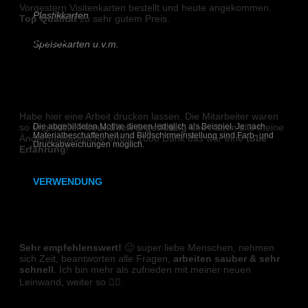
Vorgestern Visitenkarten bestellt und heute angekommen.
Plastikkarten
Top Qualität
zu sehr gutem Preis.
Robert R.
Speisekarten u.v.m.
Schreiben Sie uns!
DIGITALDRUCK
Habe hier eine Arbeit drucken lassen. Die Mitarbeiter waren
Die abgebildeten Motive dienen lediglich als Beispiel. Je nach
so unglaublich
freundlich & geduldig
und haben alle meine
Materialbeschaffenheit und Bildschirmeinstellung sind Farb- und
Änderungswünsche erfüllt. 1000 Dank das war eine
tolle
Druckabweichungen möglich.
Erfahrung
!
Clara M.
VERWENDUNG
Hochzeitseinladungen auf Holz
LEINWAND
Geburtstagseinladungen auf Holz
Sehr empfehlenswert!
🙂 super liebe Menschen, nehmen
sich Zeit, beantworten alle Fragen,
arbeiten sauber & sehr
Menükarten auf Holz
schnell
. Ich bin mehr als zufrieden mit meiner neuen
Leinwand, weiter so 👍🏼.
Getränkekarten auf Holz
Sandra G.