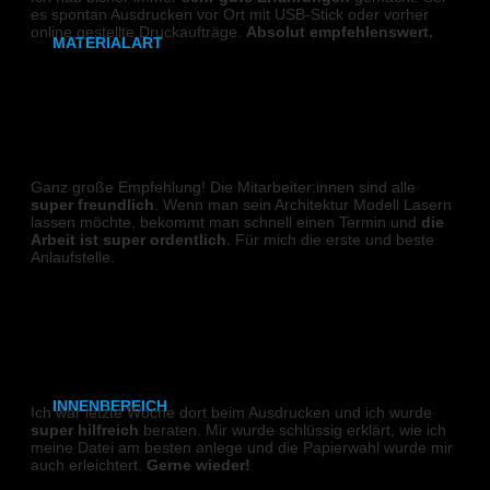
es spontan Ausdrucken vor Ort mit USB-Stick oder vorher
online gestellte Druckaufträge.
Absolut empfehlenswert.
MATERIALART
Benjamin M.
80g/m² Papier matt
170g/m² Papier glänzend
LASER
180g/m² Papier matt
Ganz große Empfehlung! Die Mitarbeiter:innen sind alle
super freundlich
. Wenn man sein Architektur Modell Lasern
lassen möchte, bekommt man schnell einen Termin und
die
PVC-Plane
Arbeit ist super ordentlich
. Für mich die erste und beste
Anlaufstelle.
Backlit-/Frontlitfolie
Tonia
Mono- & Polymere Klebefolie
DIGITALDRUCK
INNENBEREICH
Ich war letzte Woche dort beim Ausdrucken und ich wurde
super hilfreich
beraten. Mir wurde schlüssig erklärt, wie ich
meine Datei am besten anlege und die Papierwahl wurde mir
CAD- & Baupläne (gerollt)
auch erleichtert.
Gerne wieder!