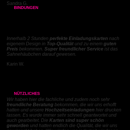
Sandra G.
BINDUNGEN
Ringbindung
KLAPPKARTEN
Broschüren
Innerhalb 2 Stunden
perfekte Einladungskarten
nach
eigenem Design in
Top-Qualität
und zu einem
guten
Gewebeleimbindung
Preis
bekommen.
Super freundlicher Service
ist das
Sahnehäubchen darauf gewesen.
Lumbeck-Bindung
Karin W.
Hardcover
Hardcover mit Prägung
HOCHZEITSEINLADUNGEN
NÜTZLICHES
Wir haben hier die fachliche und zudem noch sehr
freundliche Beratung
bekommen, die wir uns erhofft
Studienarbeit auf CD brennen
hatten und unsere
Hochzeitseinladungen
hier drucken
lassen. Es wurde immer sehr schnell geantwortet und
auch gearbeitet. Die
Karten sind super schön
geworden
und hatten endlich die Qualität, die wir uns