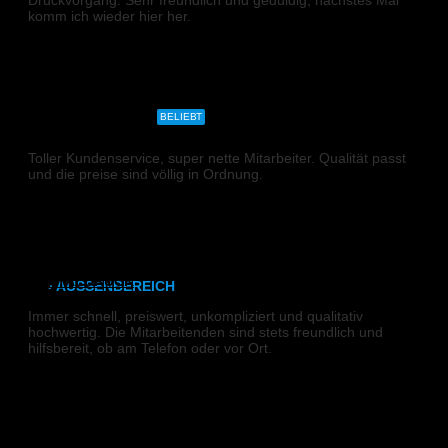
Druckvorgang. Sehr freundlich und geduldig, nächstes Mal
komm ich wieder hier her.
CAD- & Baupläne (gerollt)
Pitstone
CAD- & Baupläne (gefaltet)
Plakate & Poster
BELIEBT
DIGITALDRUCK
Toller Kundenservice, super nette Mitarbeiter. Qualität passt
Fotos & Bilder
und die preise sind völlig in Ordnung.
Kapa (Leichtstoffplatte)
N G
Leinwand
DIGITALDRUCK
› AUSSENBEREICH
Immer schnell, preiswert, unkompliziert und qualitativ
Plakate (laminiert)
hochwertig. Die Mitarbeitenden sind stets freundlich und
hilfsbereit, ob am Telefon oder vor Ort.
Plakate (kleisterbar)
Robert K.
Banner