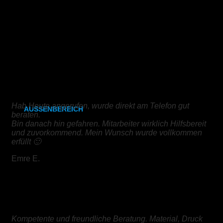
Michelle K.
CAD- & Baupläne (gefaltet)
Plakate & Poster
Kundenrezensionen
Fotos & Bilder
Kapa (Leichtstoffplatte)
DIGITALDRUCK
Leinwand
Hab Heute angerufen, wurde direkt am Telefon gut
AUSSENBEREICH
beraten.
Bin danach hin gefahren. Mitarbeiter wirklich Hilfsbereit
Plakate (laminiert)
und zuvorkommend. Mein Wunsch wurde vollkommen
erfüllt 🙂
Plakate (kleisterbar)
Emre E.
Banner
Leuchtkastenfolie
BROSCHÜRE
Klebefolie
Kompetente und freundliche Beratung. Material, Druck