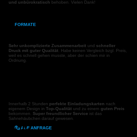
Keramikmagnet
und
unbürokratisch
behoben. Vielen Dank!
Andrea
FORMATE
DIGITALDRUCK
70x50 mm (Magnet)
Sehr unkomplizierte Zusammenarbeit
und
schneller
Druck mit guter Qualität
. Habe keinen Vergleich bzgl. Preis,
80x80 mm (Canva)
weil es schnell gehen musste, aber der schien mir in
Ordnung.
DIN Lang (Holz)
Richard P.
DIN A6 (Holz)
DIN A5 (Holz)
KLAPPKARTEN
DIN A4 (Holz)
Innerhalb 2 Stunden
perfekte Einladungskarten
nach
eigenem Design in
Top-Qualität
und zu einem
guten Preis
bekommen.
Super freundlicher Service
ist das
DIN A3 (Holz)
Sahnehäubchen darauf gewesen.
Karin W.
AUF ANFRAGE