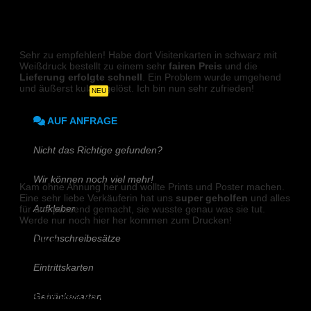
DIN A6
VISITENKARTEN (Weißdruck)
DIN A5
Sehr zu empfehlen! Habe dort Visitenkarten in schwarz mit
DIN-Lang
Weißdruck bestellt zu einem sehr
fairen Preis
und die
Lieferung erfolgte schnell
. Ein Problem wurde umgehend
und äußerst kulant gelöst. Ich bin nun sehr zufrieden!
Quadratisch
NEU
Joshua
AUF ANFRAGE
Nicht das Richtige gefunden?
PLAKATE
Wir können noch viel mehr!
Kam ohne Ahnung her und wollte Prints und Poster machen.
Eine sehr liebe Verkäuferin hat uns
super geholfen
und alles
für uns passend gemacht, sie wusste genau was sie tut.
Aufkleber
Werde nur noch hier her kommen zum Drucken!
Durchschreibesätze
Marie K.
Eintrittskarten
VISITENKARTEN (Weißdruck)
Getränkekarten