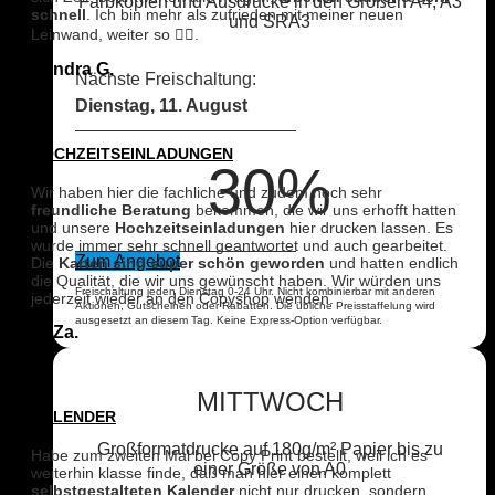
Farbkopien und Ausdrucke in den Größen A4, A3
schnell
. Ich bin mehr als zufrieden mit meiner neuen
und SRA3
Leinwand, weiter so 👍🏼.
Sandra G.
Nächste Freischaltung:
Dienstag, 11. August
HOCHZEITSEINLADUNGEN
30%
Wir haben hier die fachliche und zudem noch sehr
freundliche Beratung
bekommen, die wir uns erhofft hatten
und unsere
Hochzeitseinladungen
hier drucken lassen. Es
wurde immer sehr schnell geantwortet und auch gearbeitet.
Zum Angebot
Die
Karten sind super schön geworden
und hatten endlich
die Qualität, die wir uns gewünscht haben. Wir würden uns
Freischaltung jeden Dienstag 0-24 Uhr. Nicht kombinierbar mit anderen
jederzeit wieder an den Copyshop wenden.
Aktionen, Gutscheinen oder Rabatten. Die übliche Preisstaffelung wird
ausgesetzt an diesem Tag. Keine Express-Option verfügbar.
K. Za.
MITTWOCH
KALENDER
Großformatdrucke auf 180g/m² Papier bis zu
Habe zum zweiten Mal bei Copy Print bestellt, weil ich es
einer Größe von A0
weiterhin klasse finde, daß man hier einen komplett
selbstgestalteten Kalender
nicht nur drucken, sondern