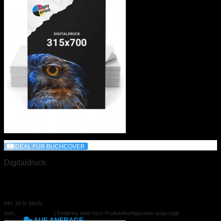
GRÖSSEN
12x12 mm
37x11 mm
49x15 mm
56x33 mm
57x20 mm
IDEAL FÜR BUCHCOVER
60x40 mm
Digitaldruck
63x24 mm
315x700mm
2,10 €
ab
63x33 mm
inkl. 19 % MwSt.
exkl.
Versandkosten
| Endpreis wird nach Produktkonfiguration angezeigt
AUF ANFRAGE