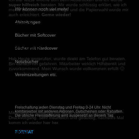
super hilfreich
beraten. Mir wurde schlüssig erklärt, wie ich
Wir können noch viel mehr!
meine Datei am besten anlege und die Papierwahl wurde mir
auch erleichtert.
Gerne wieder!
Abizeitungen
Michelle K.
Bücher mit Softcover
DIGITALDRUCK
Bücher mit Hardcover
Hab Heute angerufen, wurde direkt am Telefon gut beraten.
Notizbücher
Bin danach hin gefahren. Mitarbeiter wirklich Hilfsbereit und
zuvorkommend. Mein Wunsch wurde vollkommen erfüllt 🙂
Vereinszeitungen etc.
Emre E.
Schreiben Sie uns!
DIGITALDRUCK
Freischaltung jeden Dienstag und Freitag 0-24 Uhr. Nicht
kombinierbar mit anderen Aktionen, Gutscheinen oder Rabatten.
Mitarbeiterin Sonja hat mir super geholfen bei meinem
Die übliche Preisstaffelung wird ausgesetzt an diesem Tag.
Druckvorgang. Sehr freundlich und geduldig, nächstes Mal
komm ich wieder hier her.
Pitstone
FORMAT