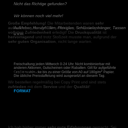
Nicht das Richtige gefunden?
DIGITALDRUCK
Wir können noch viel mehr!
Große Empfehlung!
Die Mitarbeitenden waren
sehr
aufmerksam, freundlich
und haben den Auftrag zur
Aufkleber, Handyhüllen, Plexiglas, Schlüsselanhänger, Tassen
vollsten Zufriedenheit
erledigt! Die
Druckqualität
ist
u.v.m.
hervorragend
und trotz Stoßzeit musste man, aufgrund der
sehr guten Organisation
, nicht lange warten.
Schreiben Sie uns!
E K
Freischaltung jeden Mittwoch 0-24 Uhr. Nicht kombinierbar mit
anderen Aktionen, Gutscheinen oder Rabatten. Gilt für aufgeführte
2
DIGITALDRUCK
Großformatdrucke bis zu einer Größe von A0 auf 180g/m
Papier.
Die übliche Preisstaffelung wird ausgesetzt an diesem Tag.
Wir bestellen regelmäßig bei Copy Print und sind stets
zufrieden
mit dem
Service
und der
Qualität
!
FORMAT
Marc L.
DIN A2
DIN A1
DIGITALDRUCK
Ich hab bisher immer
sehr gute Erfahrungen
gemacht. Sei
DIN A0