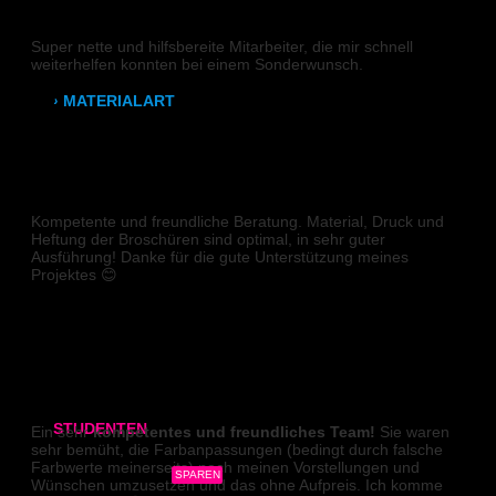
DIGITALDRUCK
Leuchtkastenfolie
Super nette und hilfsbereite Mitarbeiter, die mir schnell
Klebefolie
weiterhelfen konnten bei einem Sonderwunsch.
S W
› MATERIALART
80g/m² Papier matt
BROSCHÜRE
170g/m² Papier glänzend
Kompetente und freundliche Beratung. Material, Druck und
Heftung der Broschüren sind optimal, in sehr guter
180g/m² Papier matt
Ausführung! Danke für die gute Unterstützung meines
Projektes 😊
PVC-Plane
Sieglinde
Backlit-/Frontlitfolie
Mono- & Polymere Klebefolie
DIGITALDRUCK
STUDENTEN
Ein sehr
kompetentes und freundliches Team!
Sie waren
sehr bemüht, die Farbanpassungen (bedingt durch falsche
Farbwerte meinerseits) nach meinen Vorstellungen und
3x Abgabearbeit
SPAREN
Wünschen umzusetzen und das ohne Aufpreis. Ich komme