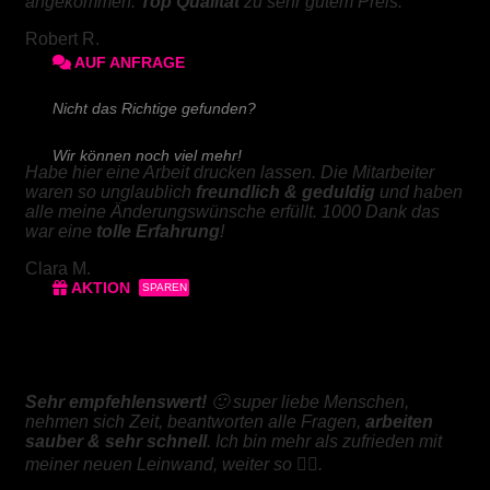
angekommen.
Top Qualität
zu sehr gutem Preis.
180g/m² matt
Robert R.
AUF ANFRAGE
Nicht das Richtige gefunden?
DIGITALDRUCK
Wir können noch viel mehr!
Habe hier eine Arbeit drucken lassen. Die Mitarbeiter
waren so unglaublich
freundlich & geduldig
und haben
Schreiben Sie uns!
alle meine Änderungswünsche erfüllt. 1000 Dank das
war eine
tolle Erfahrung
!
Clara M.
AKTION
SPAREN
3x Abgabearbeit
LEINWAND
3x Bachelorarbeit
Sehr empfehlenswert!
🙂 super liebe Menschen,
nehmen sich Zeit, beantworten alle Fragen,
arbeiten
3x Masterarbeit
sauber & sehr schnell
. Ich bin mehr als zufrieden mit
meiner neuen Leinwand, weiter so 👍🏼.
3x Doktorarbeit