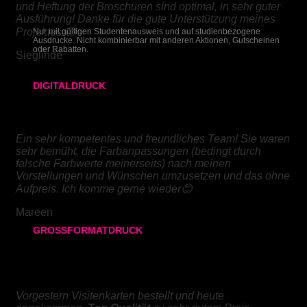
und Heftung der Broschüren sind optimal, in sehr guter
Ausführung! Danke für die gute Unterstützung meines
Projektes 😊
Nur mit gültigen Studentenausweis und auf studienbezogene
Ausdrucke. Nicht kombinierbar mit anderen Aktionen, Gutscheinen
oder Rabatten.
Sieglinde
DIGITALDRUCK
DIGITALDRUCK
DIN A4
Ein sehr kompetentes und freundliches Team! Sie waren
DIN A3
sehr bemüht, die Farbanpassungen (bedingt durch
falsche Farbwerte meinerseits) nach meinen
SRA3
Vorstellungen und Wünschen umzusetzen und das ohne
Aufpreis. Ich komme gerne wieder😊
320x700 mm
Mareen
GROSSFORMATDRUCK
80g/m² matt
VISITENKARTEN
170g/m² glänzend
Vorgestern Visitenkarten bestellt und heute