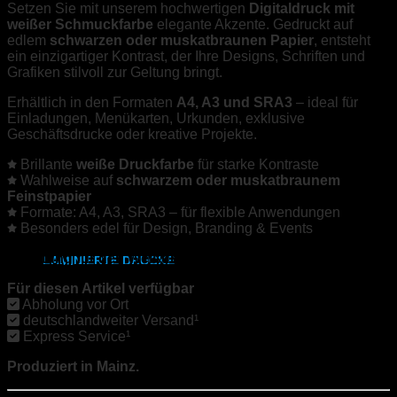
Setzen Sie mit unserem hochwertigen
Digitaldruck mit
weißer Schmuckfarbe
elegante Akzente. Gedruckt auf
SRA3
edlem
schwarzen oder muskatbraunen Papier
, entsteht
ein einzigartiger Kontrast, der Ihre Designs, Schriften und
Grafiken stilvoll zur Geltung bringt.
315x700 mm
Erhältlich in den Formaten
A4, A3 und SRA3
– ideal für
Weißdruck
Einladungen, Menükarten, Urkunden, exklusive
Geschäftsdrucke oder kreative Projekte.
synthetisches Papier
Brillante
weiße Druckfarbe
für starke Kontraste
Wahlweise auf
schwarzem oder muskatbraunem
Etiketten
Feinstpapier
Formate: A4, A3, SRA3 – für flexible Anwendungen
DIN A2
,
A1
,
A0
Besonders edel für Design, Branding & Events
Anleitung für den Weißdruck zum Download
LAMINIERTE DRUCKE
Für diesen Artikel verfügbar
DIN A6
Abholung vor Ort
|
Klarastr.7, 55116 Mainz
deutschlandweiter Versand¹
Express Service¹
DIN A5
Produziert in Mainz.
DIN A4