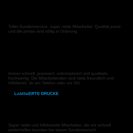
DIN A4
DIGITALDRUCK
DIN A3
Toller Kundenservice, super nette Mitarbeiter. Qualität passt
SRA3
und die preise sind völlig in Ordnung.
N G
320x700 mm
Weißdruck
DIGITALDRUCK
synthetisches Papier
Immer schnell, preiswert, unkompliziert und qualitativ
hochwertig. Die Mitarbeitenden sind stets freundlich und
Etiketten
hilfsbereit, ob am Telefon oder vor Ort.
Robert K.
LAMINIERTE DRUCKE
DIN A6
DIGITALDRUCK
DIN A5
Super nette und hilfsbereite Mitarbeiter, die mir schnell
weiterhelfen konnten bei einem Sonderwunsch.
DIN A4