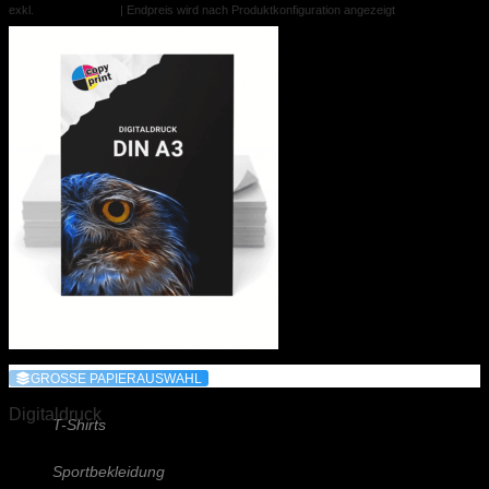
Kapa (Leichtstoffplatte)
exkl.
Versandkosten
| Endpreis wird nach Produktkonfiguration angezeigt
Schilder (Acrylglas)
Schilder (Aluminium)
Schieferplatte (Lasergraviert)
Beachflags
Spannrahmen u.v.m.
TEXTILDRUCK
Basecaps
GROSSE PAPIERAUSWAHL
Jacken
Digitaldruck
T-Shirts
Digitaldruck A3
Sportbekleidung
0,30 €