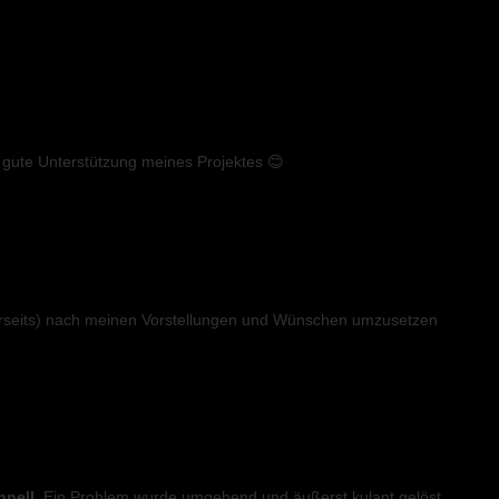
e gute Unterstützung meines Projektes 😊
erseits) nach meinen Vorstellungen und Wünschen umzusetzen
hnell
. Ein Problem wurde umgehend und äußerst kulant gelöst.