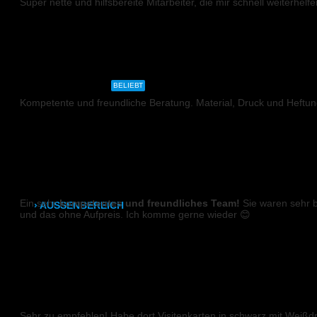
Super nette und hilfsbereite Mitarbeiter, die mir schnell weiterhe
S W
CAD- & Baupläne (gerollt)
CAD- & Baupläne (gefaltet)
BROSCHÜRE
Plakate & Poster
BELIEBT
Kompetente und freundliche Beratung. Material, Druck und Heftung
Fotos & Bilder
Sieglinde
Kapa (Leichtstoffplatte)
Leinwand
DIGITALDRUCK
Ein sehr
kompetentes und freundliches Team!
Sie waren sehr 
› AUSSENBEREICH
und das ohne Aufpreis. Ich komme gerne wieder 😊
Plakate (laminiert)
Mareen
Plakate (kleisterbar)
VISITENKARTEN (Weißdruck)
Banner
Sehr zu empfehlen! Habe dort Visitenkarten in schwarz mit Weißdr