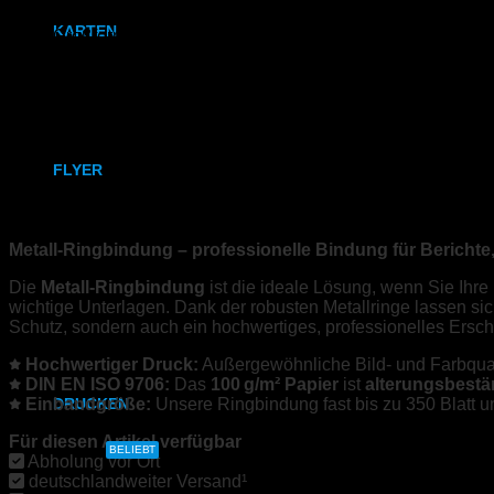
Digitaldruck
(20)
KARTEN
Großformatdruck
(12)
Laser
(1)
Messen & Events
(16)
Karten
Stempel
(5)
Studenten
(18)
Klappkarten
UV-Direktdruck
(4)
Werbetechnik
(7)
FLYER
Beschreibung
Druckdaten
DIN A6
Metall-Ringbindung – professionelle Bindung für Bericht
DIN A5
Die
Metall-Ringbindung
ist die ideale Lösung, wenn Sie Ihre
wichtige Unterlagen. Dank der robusten Metallringe lassen sic
DIN-Lang
Schutz, sondern auch ein hochwertiges, professionelles Ersc
Quadratisch
Hochwertiger Druck:
Außergewöhnliche Bild- und Farbqualit
DIN EN ISO 9706:
Das
100 g/m² Papier
ist
alterungsbestä
Einbandgröße:
Unsere Ringbindung fast bis zu 350 Blatt u
DRUCKEN
Für diesen Artikel verfügbar
DIN A4
BELIEBT
Abholung vor Ort
|
Klarastr.7, 55116 Mainz
deutschlandweiter Versand¹