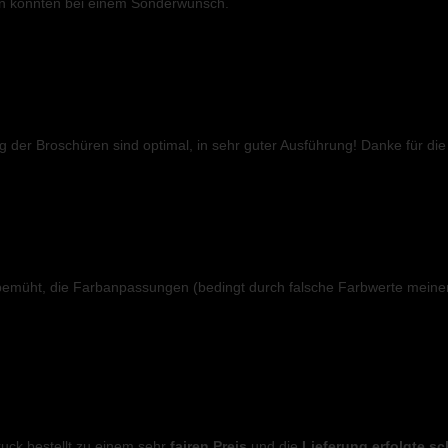
lfen konnten bei einem Sonderwunsch.
 der Broschüren sind optimal, in sehr guter Ausführung! Danke für di
bemüht, die Farbanpassungen (bedingt durch falsche Farbwerte mein
uck bestellt zu einem sehr
fairen Preis
und die
Lieferung erfolgte sc