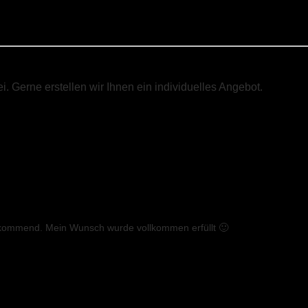
i. Gerne erstellen wir Ihnen ein individuelles Angebot.
Lesen Sie Rezensionen von anderen Kunden
vorkommend. Mein Wunsch wurde vollkommen erfüllt 🙂