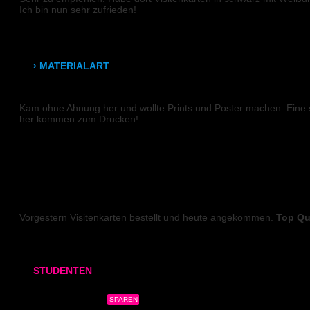
Leuchtkastenfolie
Ich bin nun sehr zufrieden!
Joshua
Klebefolie
› MATERIALART
PLAKATE
80g/m² Papier matt
Kam ohne Ahnung her und wollte Prints und Poster machen. Eine s
her kommen zum Drucken!
170g/m² Papier glänzend
Marie K.
180g/m² Papier matt
PVC-Plane
VISITENKARTEN (Weißdruck)
Backlit-/Frontlitfolie
Vorgestern Visitenkarten bestellt und heute angekommen.
Top Qua
Robert R.
Mono- & Polymere Klebefolie
STUDENTEN
DIGITALDRUCK
3x Abgabearbeit
SPAREN