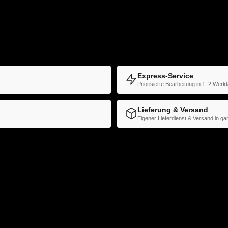
Express-Service
Priorisierte Bearbeitung in 1–2 Werk
Lieferung & Versand
Eigener Lieferdienst & Versand in g
beitsunterlagen
,
Bedienungsanleitung
,
Bericht
,
Broschüre
,
DIN
ationsmappe
,
Professioneller Druck
,
Projektbericht
,
Ringbindun
gen