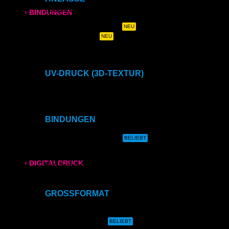
Hochzeitszeitung
› BINDUNGEN
Hochzeits- & Dankeskarten
Menükarten auf Holz
Ringbindung
Tischaufsteller
Geburtstags- & Einladungskarten
Trauer- & Kondolenzkarten
Broschüren
Kirchen- & Taufhefte
UV-DRUCK (3D-TEXTUR)
Gewebeleimbindung
Direktdruck auf Holz
Direktdruck auf Leinwand
Lumbeck-Bindung
Direktdruck auf Magnet
Direktdruck auf Ihr Produkt
BINDUNGEN
Hardcover
Ringbindung
Gewebeleimbindung
Hardcover mit Prägung
Lumbeck-Bindung
Hardcover
› DIGITALDRUCK
Hardcover mit Prägung
Klammerheftung
Kalenderbindung
DIN A4
GROSSFORMAT
CAD- & Baupläne (gerollt)
DIN A3
CAD- & Baupläne (gefaltet)
Plakate & Poster
SRA3