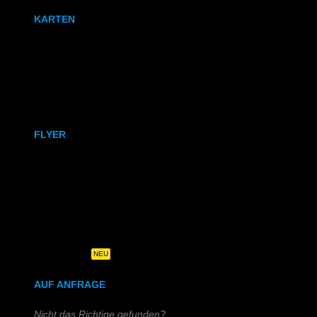
KARTEN
Karten
Klappkarten
FLYER
DIN A6
DIN A5
DIN-Lang
Quadratisch
NEU
AUF ANFRAGE
Nicht das Richtige gefunden?