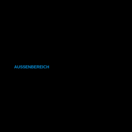
CAD- & Baupläne (gefaltet)
Plakate & Poster
Fotos & Bilder
Kapa (Leichtstoffplatte)
Leinwand
AUSSENBEREICH
Plakate (laminiert)
Plakate (kleisterbar)
Banner
Leuchtkastenfolie
Klebefolie