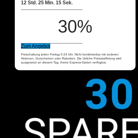
12 Std. 25 Min. 14 Sek.
30%
Zum Angebot
Freischaltung jeden Freitag 0-24 Uhr. Nicht kombinierbar mit anderen
Aktionen, Gutscheinen oder Rabatten. Die übliche Preisstaffelung wird
ausgesetzt an diesem Tag. Keine Express-Option verfügbar.