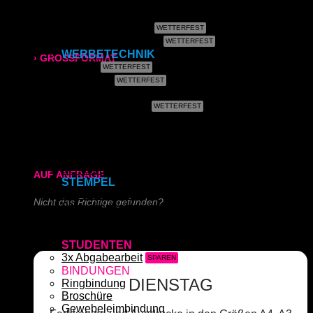
Fotos & Bilder
Leinwand
Plakate (laminiert)
315x700 mm
Plakate (kleisterbar)
WERBETECHNIK
› GROSSFORMAT
Banner
Klebefolie
80g/m² matt
Kundenstopper
Leuchtkastenfolie
170g/m² glänzend
Roll-Up
Kapa (Leichtstoffplatte)
Acrylglas (Direktdruck)
180g/m² matt
Aluverbundplatte (Direktdruck)
Schieferplatte (Lasergraviert)
AUF ANFRAGE
STEMPEL
Adressstempel
Nicht das Richtige gefunden?
Bonuskartenstempel
Bürostempel
Schreiben Sie uns!
Datumsstempel
STUDENTEN
3x Abgabearbeit
BINDUNGEN
DIENSTAG
Ringbindung
Broschüre
Gewebeleimbindung