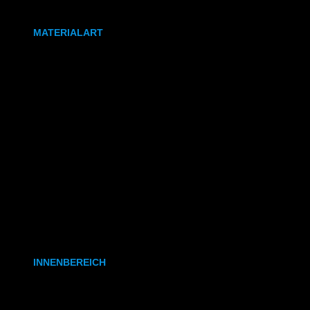
DIN A0
MATERIALART
80g/m² Papier matt
170g/m² Papier glänzend
180g/m² Papier matt
PVC-Plane
Backlit-/Frontlitfolie
Mono- & Polymere Klebefolie
INNENBEREICH
CAD- & Baupläne (gerollt)