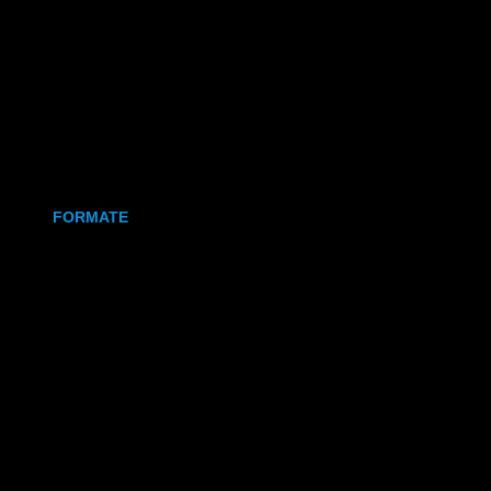
Holz
Leinwand
Keramikmagnet
FORMATE
70x50 mm (Magnet)
80x80 mm (Canva)
DIN Lang (Holz)
DIN A6 (Holz)
DIN A5 (Holz)