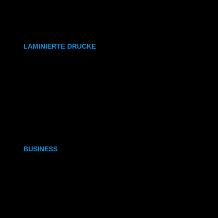
synthetisches Papier
Etiketten
LAMINIERTE DRUCKE
DIN A6
DIN A5
DIN A4
DIN A3
BUSINESS
Visitenkarten
Visitenkarten (Weißdruck)
Briefpapier