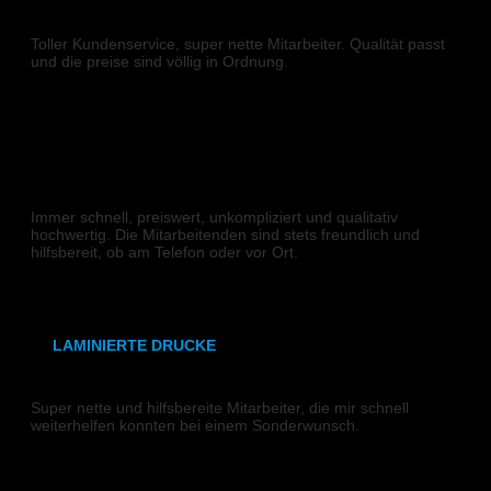
DIGITALDRUCK
DIN A4
Toller Kundenservice, super nette Mitarbeiter. Qualität passt
und die preise sind völlig in Ordnung.
DIN A3
N G
SRA3
320x700 mm
DIGITALDRUCK
Weißdruck
Immer schnell, preiswert, unkompliziert und qualitativ
hochwertig. Die Mitarbeitenden sind stets freundlich und
hilfsbereit, ob am Telefon oder vor Ort.
synthetisches Papier
Robert K.
Etiketten
LAMINIERTE DRUCKE
DIGITALDRUCK
DIN A6
Super nette und hilfsbereite Mitarbeiter, die mir schnell
weiterhelfen konnten bei einem Sonderwunsch.
DIN A5
S W
DIN A4