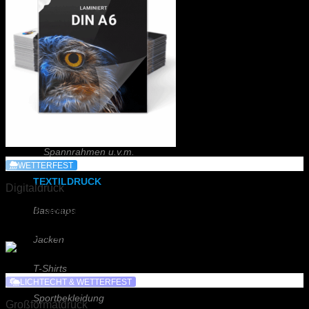
Kapa (Leichtstoffplatte)
Schilder (Acrylglas)
Schilder (Aluminium)
Schieferplatte (Lasergraviert)
Beachflags
Spannrahmen u.v.m.
WETTERFEST
TEXTILDRUCK
Digitaldruck
DIN A6 laminiert
Basecaps
Preis auf Anfrage
Jacken
T-Shirts
LICHTECHT & WETTERFEST
Sportbekleidung
Großformatdruck