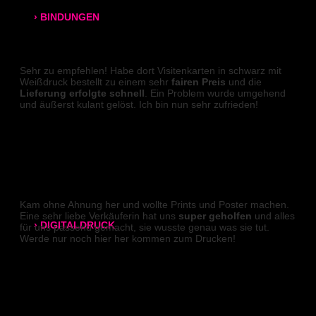
› BINDUNGEN
VISITENKARTEN (Weißdruck)
Ringbindung
Sehr zu empfehlen! Habe dort Visitenkarten in schwarz mit
Broschüren
Weißdruck bestellt zu einem sehr
fairen Preis
und die
Lieferung erfolgte schnell
. Ein Problem wurde umgehend
und äußerst kulant gelöst. Ich bin nun sehr zufrieden!
Gewebeleimbindung
Joshua
Lumbeck-Bindung
Hardcover
PLAKATE
Hardcover mit Prägung
Kam ohne Ahnung her und wollte Prints und Poster machen.
Eine sehr liebe Verkäuferin hat uns
super geholfen
und alles
› DIGITALDRUCK
für uns passend gemacht, sie wusste genau was sie tut.
Werde nur noch hier her kommen zum Drucken!
DIN A4
Marie K.
DIN A3
VISITENKARTEN (Weißdruck)
SRA3