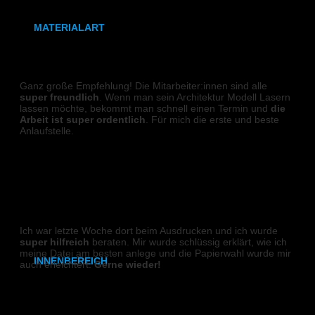
Benjamin M.
MATERIALART
80g/m² Papier matt
LASER
Ganz große Empfehlung! Die Mitarbeiter:innen sind alle
170g/m² Papier glänzend
super freundlich
. Wenn man sein Architektur Modell Lasern
lassen möchte, bekommt man schnell einen Termin und
die
180g/m² Papier matt
Arbeit ist super ordentlich
. Für mich die erste und beste
Anlaufstelle.
PVC-Plane
Tonia
Backlit-/Frontlitfolie
DIGITALDRUCK
Mono- & Polymere Klebefolie
Ich war letzte Woche dort beim Ausdrucken und ich wurde
super hilfreich
beraten. Mir wurde schlüssig erklärt, wie ich
meine Datei am besten anlege und die Papierwahl wurde mir
INNENBEREICH
auch erleichtert.
Gerne wieder!
Michelle K.
CAD- & Baupläne (gerollt)