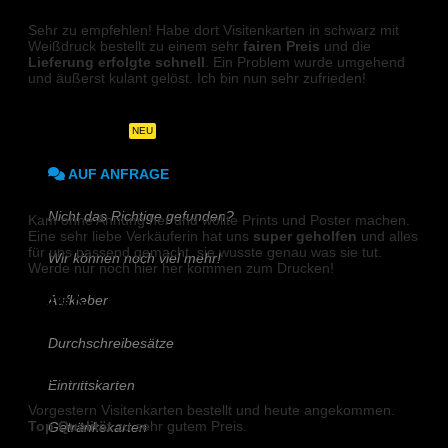
DIN A6
Sehr zu empfehlen! Habe dort Visitenkarten in schwarz mit
Weißdruck bestellt zu einem sehr
fairen Preis
und die
DIN A5
Lieferung erfolgte schnell
. Ein Problem wurde umgehend
und äußerst kulant gelöst. Ich bin nun sehr zufrieden!
DIN-Lang
Joshua
Quadratisch
NEU
AUF ANFRAGE
PLAKATE
Nicht das Richtige gefunden?
Kam ohne Ahnung her und wollte Prints und Poster machen.
Eine sehr liebe Verkäuferin hat uns
super geholfen
und alles
für uns passend gemacht, sie wusste genau was sie tut.
Wir können noch viel mehr!
Werde nur noch hier her kommen zum Drucken!
Marie K.
Aufkleber
Durchschreibesätze
VISITENKARTEN (Weißdruck)
Eintrittskarten
Vorgestern Visitenkarten bestellt und heute angekommen.
Top Qualität
zu sehr gutem Preis.
Getränkekarten