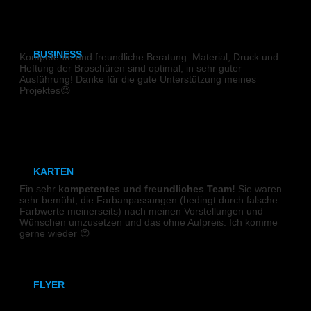
DIN A3
BROSCHÜRE
BUSINESS
Kompetente und freundliche Beratung. Material, Druck und
Heftung der Broschüren sind optimal, in sehr guter
Ausführung! Danke für die gute Unterstützung meines
Visitenkarten
Projektes😊
Sieglinde
Visitenkarten (Weißdruck)
Briefpapier
DIGITALDRUCK
KARTEN
Ein sehr
kompetentes und freundliches Team!
Sie waren
sehr bemüht, die Farbanpassungen (bedingt durch falsche
Karten
Farbwerte meinerseits) nach meinen Vorstellungen und
Wünschen umzusetzen und das ohne Aufpreis. Ich komme
Klappkarten
gerne wieder 😊
Mareen
FLYER
VISITENKARTEN (Weißdruck)