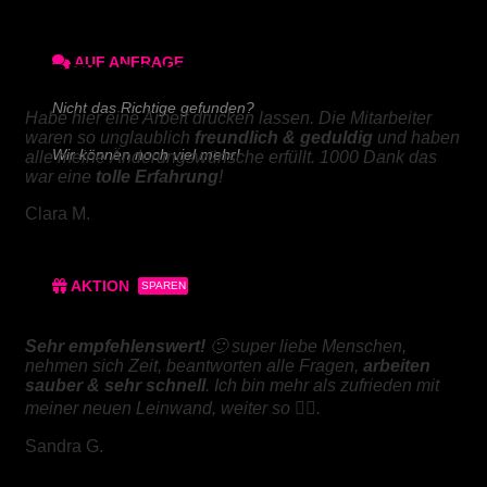
180g/m² matt
AUF ANFRAGE
DIGITALDRUCK
Nicht das Richtige gefunden?
Habe hier eine Arbeit drucken lassen. Die Mitarbeiter
waren so unglaublich
freundlich & geduldig
und haben
Wir können noch viel mehr!
alle meine Änderungswünsche erfüllt. 1000 Dank das
war eine
tolle Erfahrung
!
Schreiben Sie uns!
Clara M.
AKTION
SPAREN
LEINWAND
3x Abgabearbeit
Sehr empfehlenswert!
🙂 super liebe Menschen,
nehmen sich Zeit, beantworten alle Fragen,
arbeiten
3x Bachelorarbeit
sauber & sehr schnell
. Ich bin mehr als zufrieden mit
meiner neuen Leinwand, weiter so 👍🏼.
3x Masterarbeit
Sandra G.
3x Doktorarbeit