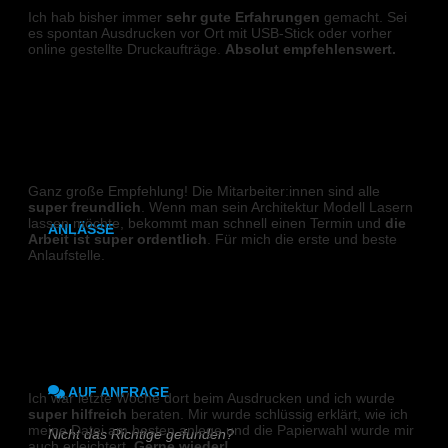
Ich hab bisher immer
sehr gute Erfahrungen
gemacht. Sei
Lumbeck-Bindung
es spontan Ausdrucken vor Ort mit USB-Stick oder vorher
online gestellte Druckaufträge.
Absolut empfehlenswert.
Hardcover
Benjamin M.
Hardcover mit Prägung
Kalenderbindung
LASER
Klammerheftung
Ganz große Empfehlung! Die Mitarbeiter:innen sind alle
super freundlich
. Wenn man sein Architektur Modell Lasern
lassen möchte, bekommt man schnell einen Termin und
die
ANLÄSSE
Arbeit ist super ordentlich
. Für mich die erste und beste
Anlaufstelle.
Hochzeitszeitung
Tonia
Kirchen- & Taufhefte
DIGITALDRUCK
AUF ANFRAGE
Ich war letzte Woche dort beim Ausdrucken und ich wurde
super hilfreich
beraten. Mir wurde schlüssig erklärt, wie ich
meine Datei am besten anlege und die Papierwahl wurde mir
Nicht das Richtige gefunden?
auch erleichtert.
Gerne wieder!