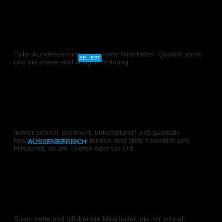
CAD- & Baupläne (gerollt)
DIGITALDRUCK
CAD- & Baupläne (gefaltet)
Toller Kundenservice, super nette Mitarbeiter. Qualität passt
Plakate & Poster
BELIEBT
und die preise sind völlig in Ordnung.
N G
Fotos & Bilder
Kapa (Leichtstoffplatte)
DIGITALDRUCK
Leinwand
Immer schnell, preiswert, unkompliziert und qualitativ
hochwertig. Die Mitarbeitenden sind stets freundlich und
› AUSSENBEREICH
hilfsbereit, ob am Telefon oder vor Ort.
Plakate (laminiert)
Robert K.
Plakate (kleisterbar)
DIGITALDRUCK
Banner
Super nette und hilfsbereite Mitarbeiter, die mir schnell