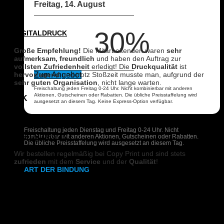
Freitag, 14. August
30%
DIGITALDRUCK
Große Empfehlung!
Die Mitarbeitenden waren
sehr
aufmerksam, freundlich
und haben den Auftrag zur
vollsten Zufriedenheit
erledigt! Die
Druckqualität
ist
Zum Angebot
hervorragend
und trotz Stoßzeit musste man, aufgrund der
sehr guten Organisation
, nicht lange warten.
Freischaltung jeden Freitag 0-24 Uhr. Nicht kombinierbar mit anderen
Aktionen, Gutscheinen oder Rabatten. Die übliche Preisstaffelung wird
E K
ausgesetzt an diesem Tag. Keine Express-Option verfügbar.
Freischaltung jeden Dienstag und Freitag 0-24 Uhr. Nicht
DIGITALDRUCK
kombinierbar mit anderen Aktionen, Gutscheinen oder Rabatten.
Die übliche Preisstaffelung wird ausgesetzt an diesem Tag.
Wir bestellen regelmäßig bei Copy Print und sind stets
zufrieden
mit dem
Service
und der
Qualität
!
ART DER BINDUNG
Marc L.
Ringbindung
Gewebeleimbindung
DIGITALDRUCK