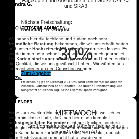
Farbkopien und Ausdrucke in den Größen A4, A3
Sandra G.
und SRA3
Nächste Freischaltung:
HOCHZEITSEINLADUNGEN
Dienstag, 11. August
Wir haben hier die fachliche und zudem noch sehr
freundliche Beratung
bekommen, die wir uns erhofft hatten
30%
und unsere
Hochzeitseinladungen
hier drucken lassen. Es
wurde immer sehr schnell geantwortet und auch gearbeitet.
Die
Karten sind super schön geworden
und hatten endlich
die Qualität, die wir uns gewünscht haben. Wir würden uns
jederzeit wieder an den Copyshop wenden.
Zum Angebot
K. Za.
Freischaltung jeden Dienstag 0-24 Uhr. Nicht kombinierbar mit anderen
Aktionen, Gutscheinen oder Rabatten. Die übliche Preisstaffelung wird
ausgesetzt an diesem Tag. Keine Express-Option verfügbar.
KALENDER
MITTWOCH
Habe zum zweiten Mal bei Copy Print bestellt, weil ich es
weiterhin klasse finde, daß man hier einen komplett
selbstgestalteten Kalender
nicht nur drucken, sondern
Großformatdrucke auf 180g/m² Papier bis zu
auch gleich binden lassen kann und damit nicht auf Vorlagen
einer Größe von A0
zum Kalendarium zurückgreifen muß. Ein Fehler, den ich
beim Bestellvorgang gemacht hatte, wurde vom