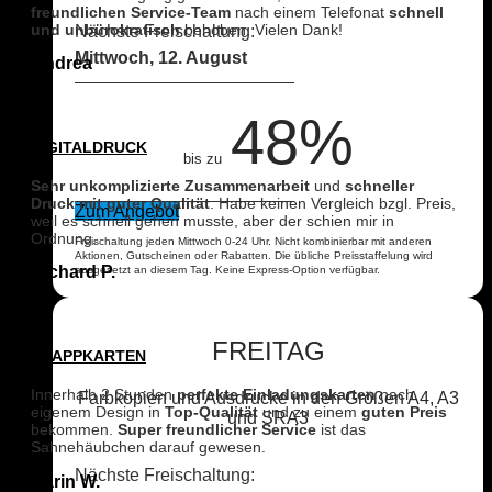
freundlichen Service-Team
nach einem Telefonat
schnell
und
unbürokratisch
behoben. Vielen Dank!
Nächste Freischaltung:
Mittwoch, 12. August
Andrea
48%
DIGITALDRUCK
bis zu
Sehr unkomplizierte Zusammenarbeit
und
schneller
Druck mit guter Qualität
. Habe keinen Vergleich bzgl. Preis,
Zum Angebot
weil es schnell gehen musste, aber der schien mir in
Ordnung.
Freischaltung jeden Mittwoch 0-24 Uhr. Nicht kombinierbar mit anderen
Aktionen, Gutscheinen oder Rabatten. Die übliche Preisstaffelung wird
Richard P.
ausgesetzt an diesem Tag. Keine Express-Option verfügbar.
FREITAG
KLAPPKARTEN
Innerhalb 2 Stunden
perfekte Einladungskarten
nach
Farbkopien und Ausdrucke in den Größen A4, A3
eigenem Design in
Top-Qualität
und zu einem
guten Preis
und SRA3
bekommen.
Super freundlicher Service
ist das
Sahnehäubchen darauf gewesen.
Nächste Freischaltung:
Karin W.