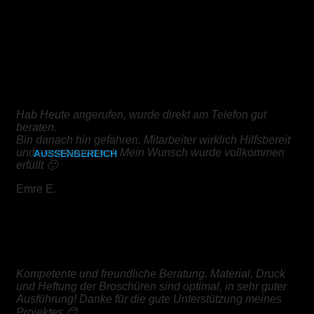
CAD- & Baupläne (gefaltet)
Kundenrezensionen
Plakate & Poster
Fotos & Bilder
DIGITALDRUCK
Kapa (Leichtstoffplatte)
Hab Heute angerufen, wurde direkt am Telefon gut
Leinwand
beraten.
Bin danach hin gefahren. Mitarbeiter wirklich Hilfsbereit
und zuvorkommend. Mein Wunsch wurde vollkommen
AUSSENBEREICH
erfüllt 🙂
Plakate (laminiert)
Emre E.
Plakate (kleisterbar)
BROSCHÜRE
Banner
Leuchtkastenfolie
Kompetente und freundliche Beratung. Material, Druck
und Heftung der Broschüren sind optimal, in sehr guter
Ausführung! Danke für die gute Unterstützung meines
Klebefolie
Projektes 😊