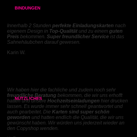
BINDUNGEN
KLAPPKARTEN
Ringbindung
Innerhalb 2 Stunden
perfekte Einladungskarten
nach
eigenem Design in
Top-Qualität
und zu einem
guten
Broschüren
Preis
bekommen.
Super freundlicher Service
ist das
Sahnehäubchen darauf gewesen.
Gewebeleimbindung
Karin W.
Lumbeck-Bindung
Hardcover
HOCHZEITSEINLADUNGEN
Hardcover mit Prägung
Wir haben hier die fachliche und zudem noch sehr
freundliche Beratung
bekommen, die wir uns erhofft
NÜTZLICHES
hatten und unsere
Hochzeitseinladungen
hier drucken
lassen. Es wurde immer sehr schnell geantwortet und
Studienarbeit auf CD brennen
auch gearbeitet. Die
Karten sind super schön
geworden
und hatten endlich die Qualität, die wir uns
gewünscht haben. Wir würden uns jederzeit wieder an
den Copyshop wenden.