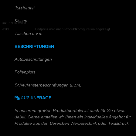
Plakat 180g/m² Papier inkl. Laminat
Jutebeutel
25,00 €
ab
Kissen
inkl. 19 % MwSt.
exkl.
Versandkosten
| Endpreis wird nach Produktkonfiguration angezeigt
Taschen u.v.m.
BESCHRIFTUNGEN
Autobeschriftungen
Kundenkonto
Folienplots
Registrieren
Schaufensterbeschriftungen u.v.m.
Anmelden
Bestellungen
Kontodetails
AUF ANFRAGE
Konto löschen
In unserem großen Produktportfolio ist auch für Sie etwas
Kundenservice
dabei. Gerne erstellen wir Ihnen ein individuelles Angebot für
Produkte aus den Bereichen Werbetechnik oder Textildruck.
FAQ
Kontakt