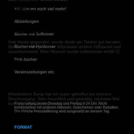
Michelle K.
Wir können noch viel mehr!
Abizeitungen
DIGITALDRUCK
Bücher mit Softcover
Hab Heute angerufen, wurde direkt am Telefon gut beraten.
Bin danach hin gefahren. Mitarbeiter wirklich Hilfsbereit und
Bücher mit Hardcover
zuvorkommend. Mein Wunsch wurde vollkommen erfüllt 🙂
Notizbücher
Emre E.
Vereinszeitungen etc.
DIGITALDRUCK
Schreiben Sie uns!
Mitarbeiterin Sonja hat mir super geholfen bei meinem
Druckvorgang. Sehr freundlich und geduldig, nächstes Mal
komm ich wieder hier her.
Freischaltung jeden Dienstag und Freitag 0-24 Uhr. Nicht
kombinierbar mit anderen Aktionen, Gutscheinen oder Rabatten.
Die übliche Preisstaffelung wird ausgesetzt an diesem Tag.
Pitstone
FORMAT