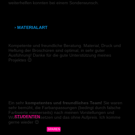
Leuchtkastenfolie
weiterhelfen konnten bei einem Sonderwunsch.
S W
Klebefolie
› MATERIALART
BROSCHÜRE
80g/m² Papier matt
Kompetente und freundliche Beratung. Material, Druck und
Heftung der Broschüren sind optimal, in sehr guter
170g/m² Papier glänzend
Ausführung! Danke für die gute Unterstützung meines
Projektes 😊
180g/m² Papier matt
Sieglinde
PVC-Plane
Backlit-/Frontlitfolie
DIGITALDRUCK
Ein sehr
kompetentes und freundliches Team!
Sie waren
Mono- & Polymere Klebefolie
sehr bemüht, die Farbanpassungen (bedingt durch falsche
Farbwerte meinerseits) nach meinen Vorstellungen und
STUDENTEN
Wünschen umzusetzen und das ohne Aufpreis. Ich komme
gerne wieder 😊
3x Abgabearbeit
SPAREN
Mareen