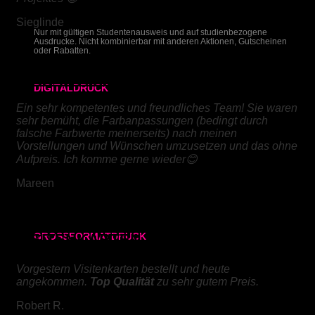
Sieglinde
Nur mit gültigen Studentenausweis und auf studienbezogene
Ausdrucke. Nicht kombinierbar mit anderen Aktionen, Gutscheinen
oder Rabatten.
DIGITALDRUCK
DIGITALDRUCK
Ein sehr kompetentes und freundliches Team! Sie waren
DIN A4
sehr bemüht, die Farbanpassungen (bedingt durch
falsche Farbwerte meinerseits) nach meinen
Vorstellungen und Wünschen umzusetzen und das ohne
DIN A3
Aufpreis. Ich komme gerne wieder😊
SRA3
Mareen
320x700 mm
VISITENKARTEN
GROSSFORMATDRUCK
80g/m² matt
Vorgestern Visitenkarten bestellt und heute
angekommen.
Top Qualität
zu sehr gutem Preis.
170g/m² glänzend
Robert R.