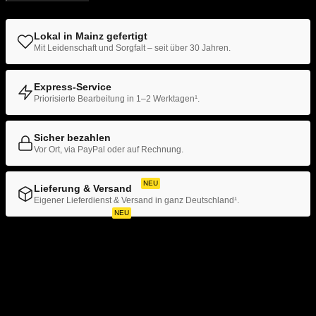
laminiert
Hardcover mit Prägung
Menge
Klammerheftung
Lokal in Mainz gefertigt
Mit Leidenschaft und Sorgfalt – seit über 30 Jahren.
Kalenderbindung
Express-Service
› ANLÄSSE
Priorisierte Bearbeitung in 1–2 Werktagen¹.
Hochzeitszeitung
Sicher bezahlen
Vor Ort, via PayPal oder auf Rechnung.
Hochzeits- & Dankeskarten
Menükarten auf Holz
NEU
Lieferung & Versand
Eigener Lieferdienst & Versand in ganz Deutschland¹.
Tischaufsteller
NEU
Artikelnummer:
DD001-A4-Laminat
Kategorien:
Digitaldruck
,
Geburtstags- & Einladungskarten
Messen & Events
Schlagwörter:
210x297mm
,
A4
,
Abwaschbar
,
Digitaldruck
,
DIN A4
,
Einzelblattdruck
,
Trauer- & Kondolenzkarten
Farbdruck
,
Flyer
,
Getränkekarten
,
Infoblätter
,
Laminat
,
Laminat glänzend
,
Laminat matt
,
Langlebig
,
Laserdruck
,
reflexionsfreies Laminat
,
Schulungen
,
Schutzlaminat
,
Kirchen- & Taufhefte