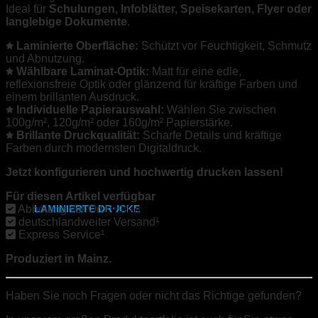
Ideal für
Schulungen, Infoblätter, Speisekarten, Flyer oder
langlebige Dokumente
.
SRA3
Laminierte Oberfläche:
Schützt vor Feuchtigkeit, Schmutz
und Abnutzung.
315x700 mm
Wählbare Laminat-Optik:
Matt für eine edle,
reflexionsfreie Optik oder glänzend für kräftige Farben und
Weißdruck
einem brillanten Ausdruck.
Individuelle Papierauswahl:
Wählen Sie zwischen
synthetisches Papier
100g/m², 120g/m² oder 160g/m² Papierstärke.
Brillante Druckqualität:
Scharfe Details und kräftige
Farben durch modernsten Digitaldruck.
Etiketten
Jetzt konfigurieren und hochwertig drucken lassen!
DIN A2
,
A1
,
A0
Für diesen Artikel verfügbar
Abholung vor Ort
LAMINIERTE DRUCKE
|
Klarastr.7, 55116 Mainz
deutschlandweiter Versand¹
Express Service¹
DIN A6
Produziert in Mainz.
DIN A5
Haben Sie noch Fragen oder nicht das Richtige gefunden?
DIN A4