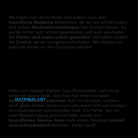
HOCHZEITSEINLADUNGEN
Tischnummern auf Canva
Wir haben hier die fachliche und zudem noch sehr
Platzkarten auf Canva
freundliche Beratung
bekommen, die wir uns erhofft hatten
und unsere
Hochzeitseinladungen
hier drucken lassen. Es
wurde immer sehr schnell geantwortet und auch gearbeitet.
Sitpzplan auf Canva
Die
Karten sind super schön geworden
und hatten endlich
die Qualität, die wir uns gewünscht haben. Wir würden uns
jederzeit wieder an den Copyshop wenden.
Küchenmagnet aus Keramik
K. Za.
Fotomagnet für Urlaubsbilder
Save-the-Date-Magnete für Hochzeiten
KALENDER
Erinnerungsmagnet für Geburt oder Taufe
Habe zum zweiten Mal bei Copy Print bestellt, weil ich es
weiterhin klasse finde, daß man hier einen komplett
MATERIALART
selbstgestalteten Kalender
nicht nur drucken, sondern
auch gleich binden lassen kann und damit nicht auf Vorlagen
zum Kalendarium zurückgreifen muß. Ein Fehler, den ich
Holz
beim Bestellvorgang gemacht hatte, wurde vom
freundlichen Service-Team
nach einem Telefonat
schnell
und
unbürokratisch
behoben. Vielen Dank!
Leinwand
Andrea