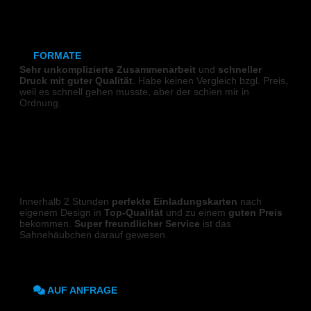
Keramikmagnet
DIGITALDRUCK
FORMATE
Sehr unkomplizierte Zusammenarbeit
und
schneller
Druck mit guter Qualität
. Habe keinen Vergleich bzgl. Preis,
70x50 mm (Magnet)
weil es schnell gehen musste, aber der schien mir in
Ordnung.
80x80 mm (Canva)
Richard P.
DIN Lang (Holz)
DIN A6 (Holz)
KLAPPKARTEN
Innerhalb 2 Stunden
perfekte Einladungskarten
nach
DIN A5 (Holz)
eigenem Design in
Top-Qualität
und zu einem
guten Preis
bekommen.
Super freundlicher Service
ist das
DIN A4 (Holz)
Sahnehäubchen darauf gewesen.
Karin W.
DIN A3 (Holz)
AUF ANFRAGE
DIGITALDRUCK