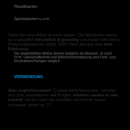
Robert R.
Plastikkarten
Speisekarten u.v.m.
DIGITALDRUCK
Schreiben Sie uns!
Habe hier eine Arbeit drucken lassen. Die Mitarbeiter waren
so unglaublich
freundlich & geduldig
und haben alle meine
Änderungswünsche erfüllt. 1000 Dank das war eine
tolle
Erfahrung
!
Die abgebildeten Motive dienen lediglich als Beispiel. Je nach
Materialbeschaffenheit und Bildschirmeinstellung sind Farb- und
Clara M.
Druckabweichungen möglich.
VERWENDUNG
LEINWAND
Hochzeitseinladungen auf Holz
Sehr empfehlenswert!
🙂 super liebe Menschen, nehmen
sich Zeit, beantworten alle Fragen,
arbeiten sauber & sehr
schnell
. Ich bin mehr als zufrieden mit meiner neuen
Geburtstagseinladungen auf Holz
Leinwand, weiter so 👍🏼.
Menükarten auf Holz
Sandra G.
Getränkekarten auf Holz