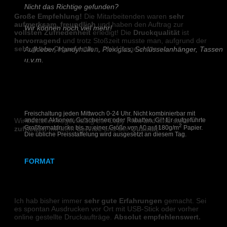
Nicht das Richtige gefunden?
Große Empfehlung!
Die Mitarbeitenden waren
sehr
aufmerksam, freundlich
und haben den Auftrag zur
Wir können noch viel mehr!
vollsten Zufriedenheit
erledigt! Die
Druckqualität
ist
hervorragend
und trotz Stoßzeit musste man, aufgrund der
sehr guten Organisation
, nicht lange warten.
Aufkleber, Handyhüllen, Plexiglas, Schlüsselanhänger, Tassen
u.v.m.
E K
Schreiben Sie uns!
DIGITALDRUCK
Freischaltung jeden Mittwoch 0-24 Uhr. Nicht kombinierbar mit
anderen Aktionen, Gutscheinen oder Rabatten. Gilt für aufgeführte
Wir bestellen regelmäßig bei Copy Print und sind stets
2
Großformatdrucke bis zu einer Größe von A0 auf 180g/m
Papier.
zufrieden
mit dem
Service
und der
Qualität
!
Die übliche Preisstaffelung wird ausgesetzt an diesem Tag.
Marc L.
FORMAT
DIN A2
DIGITALDRUCK
Ich hab bisher immer
sehr gute Erfahrungen
gemacht. Sei
DIN A1
es spontan Ausdrucken vor Ort mit USB-Stick oder vorher
online gestellte Druckaufträge.
Absolut empfehlenswert.
DIN A0