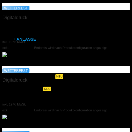
Hardcover mit Prägung
WETTERFEST
Klammerheftung
Digitaldruck
Kalenderbindung
DIN A3 laminiert
2,94 €
ab
› ANLÄSSE
inkl. 19 % MwSt.
exkl.
Versandkosten
| Endpreis wird nach Produktkonfiguration angezeigt
Hochzeitszeitung
Hochzeits- & Dankeskarten
WETTERFEST
Menükarten auf Holz
NEU
Digitaldruck
Tischaufsteller
NEU
DIN A4 laminiert
1,72 €
ab
Geburtstags- & Einladungskarten
inkl. 19 % MwSt.
exkl.
Versandkosten
| Endpreis wird nach Produktkonfiguration angezeigt
Trauer- & Kondolenzkarten
Kirchen- & Taufhefte