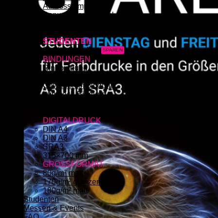
Adressstempel
Bonuskartenstempel
Bürostempel
Datumsstempel
STUDENTEN
3x Abgabearbeit
BINDUNGEN
Ringbindung
Broschüre
Gewebeleimbindung
Lumbeck-Bindung
Hardcover
Hardcover mit Prägung
DIGITALDRUCK
DIN A4
DIN A3
SRA3
315×700 mm
GROSSFORMAT
80g/m² matt
170g/m² glänzend
180g/m² matt
Studenten
Messen & Events
FAQ