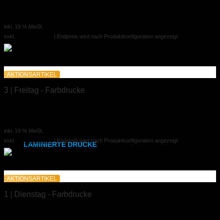
A3 laminiert
2,94 €
SRA3
ab
inkl. 19 % MwSt.
exkl.
Versandkosten
| Endpreis wird nach Produktkonfiguration angezeigt
315x700 mm
Weißdruck
AKTIONSARTIKEL
synthetisches Papier
3 | Freitag - Farbdrucke
Etiketten
A3 laminiert
2,94 €
DIN A2
,
A1
,
A0
ab
inkl. 19 % MwSt.
exkl.
Versandkosten
| Endpreis wird nach Produktkonfiguration angezeigt
LAMINIERTE DRUCKE
DIN A6
AKTIONSARTIKEL
DIN A5
1 | Dienstag - Farbdrucke
DIN A4
A4 laminiert