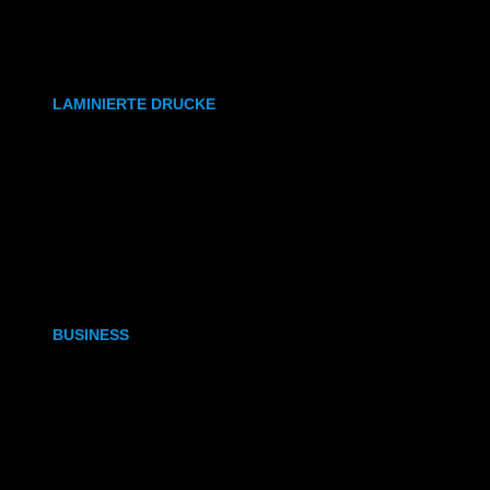
synthetisches Papier
Etiketten
LAMINIERTE DRUCKE
DIN A6
DIN A5
DIN A4
DIN A3
BUSINESS
Visitenkarten
Visitenkarten (Weißdruck)
Briefpapier