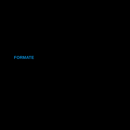
Holz
Leinwand
Keramikmagnet
FORMATE
70x50 mm (Magnet)
80x80 mm (Canva)
DIN Lang (Holz)
DIN A6 (Holz)
DIN A5 (Holz)