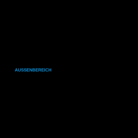
CAD- & Baupläne (gefaltet)
Plakate & Poster
Fotos & Bilder
Kapa (Leichtstoffplatte)
Leinwand
AUSSENBEREICH
Plakate (laminiert)
Plakate (kleisterbar)
Banner
Leuchtkastenfolie
Klebefolie