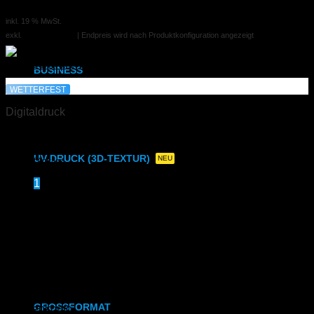
1,72 €
DIN A3
ab
inkl. 19 % MwSt.
exkl.
Versandkosten
| Endpreis wird nach Produktkonfiguration angezeigt
DIN A2, A1, A0
BUSINESS
WETTERFEST
Visitenkarten
Digitaldruck
Visitenkarten (Weißdruck)
DIN A6 laminiert
UV-DRUCK (3D-TEXTUR)
NEU
Preis auf Anfrage
1
Direktdruck auf Holz
2
Direktdruck Leinwand
Direktdruck auf Magnet
Direktdruck auf Ihr Produkt
GROSSFORMAT
Kundenkonto