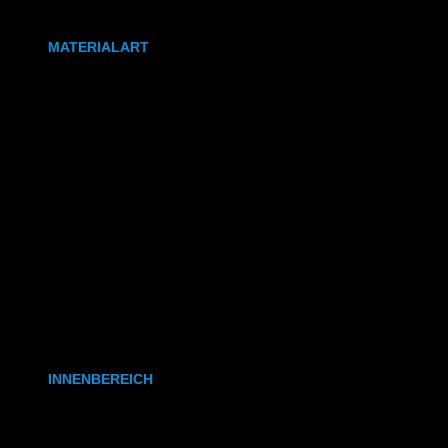
DIN A0
MATERIALART
80g/m² Papier matt
170g/m² Papier glänzend
180g/m² Papier matt
PVC-Plane
Backlit-/Frontlitfolie
Mono- & Polymere Klebefolie
INNENBEREICH
CAD- & Baupläne (gerollt)