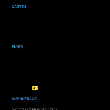
KARTEN
Karten
Klappkarten
FLYER
DIN A6
DIN A5
DIN-Lang
Quadratisch
NEU
AUF ANFRAGE
Nicht das Richtige gefunden?