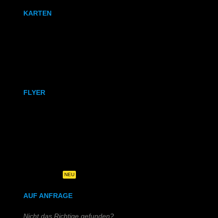
KARTEN
Karten
Klappkarten
FLYER
DIN A6
DIN A5
DIN-Lang
Quadratisch
NEU
AUF ANFRAGE
Nicht das Richtige gefunden?