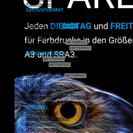
Kalenderbindung
GROSSFORMAT
CAD- & Baupläne (gerollt)
CAD- & Baupläne (gefaltet)
Plakate & Poster
Fotos & Bilder
Leinwand
Plakate (laminiert)
Plakate (kleisterbar)
WERBETECHNIK
Banner
Klebefolie
Kundenstopper
Leuchtkastenfolie
Roll-Up
Kapa (Leichtstoffplatte)
Acrylglas (Direktdruck)
Aluverbundplatte (Direktdruck)
Schieferplatte (Lasergraviert)
STEMPEL
Adressstempel
Bonuskartenstempel
Bürostempel
Datumsstempel