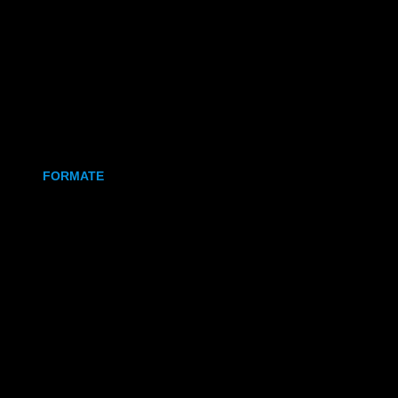
Holz
Leinwand
Keramikmagnet
FORMATE
70x50 mm (Magnet)
80x80 mm (Canva)
DIN Lang (Holz)
DIN A6 (Holz)
DIN A5 (Holz)