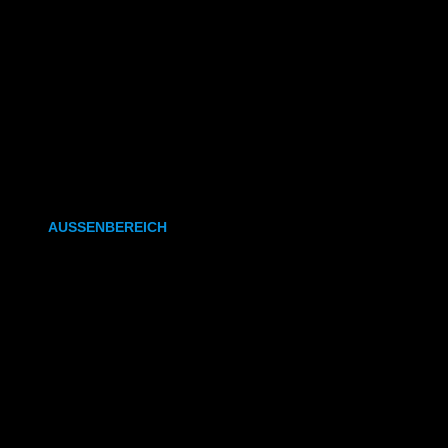
CAD- & Baupläne (gefaltet)
Plakate & Poster
Fotos & Bilder
Kapa (Leichtstoffplatte)
Leinwand
AUSSENBEREICH
Plakate (laminiert)
Plakate (kleisterbar)
Banner
Leuchtkastenfolie
Klebefolie