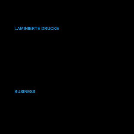
synthetisches Papier
Etiketten
LAMINIERTE DRUCKE
DIN A6
DIN A5
DIN A4
DIN A3
BUSINESS
Visitenkarten
Visitenkarten (Weißdruck)
Briefpapier