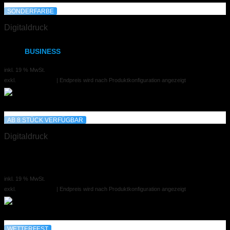
DIN A3
SONDERFARBE
Digitaldruck
DIN A2, A1, A0
Visitenkarten – Weißdruck auf schwarzem Karton
BUSINESS
40,00 €
ab
inkl. 19 % MwSt.
Visitenkarten
exkl.
Versandkosten
| Endpreis wird nach Produktkonfiguration angezeigt
Visitenkarten (Weißdruck)
UV-DRUCK (3D-TEXTUR)
NEU
AB 8 STÜCK VERFÜGBAR
Digitaldruck
Direktdruck auf Holz
Flyer
Direktdruck Leinwand
6,30 €
ab
inkl. 19 % MwSt.
Direktdruck auf Magnet
exkl.
Versandkosten
| Endpreis wird nach Produktkonfiguration angezeigt
Direktdruck auf Ihr Produkt
GROSSFORMAT
WETTERFEST