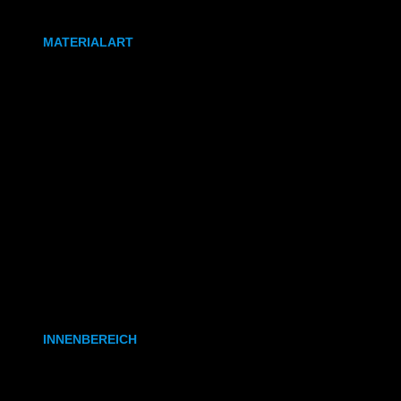
DIN A0
MATERIALART
80g/m² Papier matt
170g/m² Papier glänzend
180g/m² Papier matt
PVC-Plane
Backlit-/Frontlitfolie
Mono- & Polymere Klebefolie
INNENBEREICH
CAD- & Baupläne (gerollt)