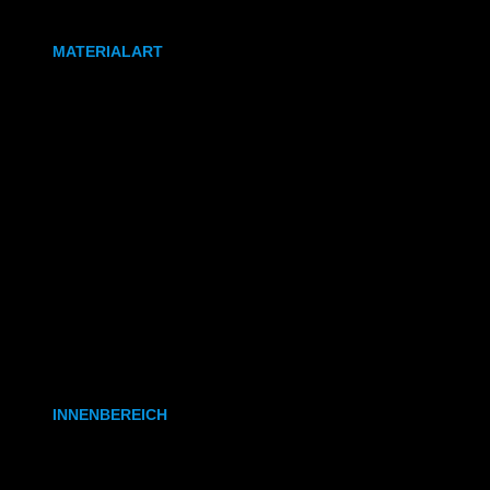
DIN A0
MATERIALART
80g/m² Papier matt
170g/m² Papier glänzend
180g/m² Papier matt
PVC-Plane
Backlit-/Frontlitfolie
Mono- & Polymere Klebefolie
INNENBEREICH
CAD- & Baupläne (gerollt)