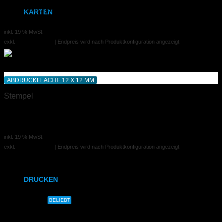
Adressstempel – Colop 55
KARTEN
40,00 €
ab
inkl. 19 % MwSt.
Karten
exkl.
Versandkosten
| Endpreis wird nach Produktkonfiguration angezeigt
Klappkarten
FLYER
ABDRUCKFLÄCHE 12 X 12 MM
Stempel
DIN A6
Bonuskartenstempel
DIN A5
25,00 €
ab
inkl. 19 % MwSt.
DIN-Lang
exkl.
Versandkosten
| Endpreis wird nach Produktkonfiguration angezeigt
Quadratisch
DRUCKEN
DIN A4
BELIEBT
Kundenkonto
DIN A3