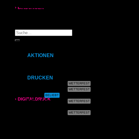
› BINDUNGEN
Ringbindung
© 2026 On Demand Dienstleistungs GmbH
Suche
Broschüren
nach:
Start
Gewebeleimbindung
Shop
AKTIONEN
Lumbeck-Bindung
Dienstag – Farbdrucke
Mittwoch – Plakate
Freitag – Farbdrucke
Hardcover
DRUCKEN
DIN A6 (laminiert)
Hardcover mit Prägung
DIN A5 (laminiert)
DIN A4
› DIGITALDRUCK
DIN A4 (laminiert)
DIN A3
DIN A3 (laminiert)
DIN A4
SRA3
315×700 mm
DIN A3
Weißdruck
synthetisches Papier
SRA3