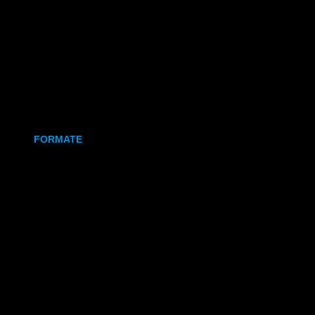
Holz
Leinwand
Keramikmagnet
FORMATE
70x50 mm (Magnet)
80x80 mm (Canva)
DIN Lang (Holz)
DIN A6 (Holz)
DIN A5 (Holz)