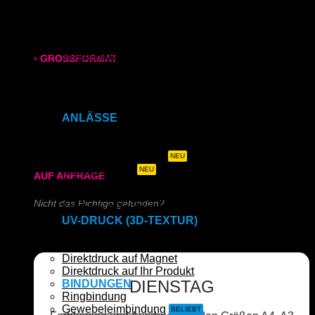
Etiketten
DIN A2
DIN A1
315x700 mm
DIN A0
Visitenkarten
› GROSSFORMAT
Visitenkarten (Weißdruck)
Flyer
80g/m² matt
Karten
Klappkarten
ANLÄSSE
170g/m² glänzend
Hochzeitszeitung
Hochzeits- & Dankeskarten
180g/m² matt
Menükarten auf Holz
Tischaufsteller
AUF ANFRAGE
Geburtstags- & Einladungskarten
Trauer- & Kondolenzkarten
Nicht das Richtige gefunden?
Kirchen- & Taufhefte
UV-DRUCK (3D-TEXTUR)
Schreiben Sie uns!
Direktdruck auf Holz
Direktdruck auf Leinwand
Direktdruck auf Magnet
Direktdruck auf Ihr Produkt
DIENSTAG
BINDUNGEN
Ringbindung
Gewebeleimbindung