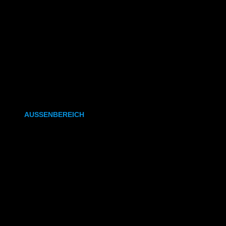
CAD- & Baupläne (gefaltet)
Plakate & Poster
Fotos & Bilder
Kapa (Leichtstoffplatte)
Leinwand
AUSSENBEREICH
Plakate (laminiert)
Plakate (kleisterbar)
Banner
Leuchtkastenfolie
Klebefolie