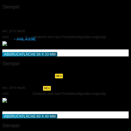
Hardcover mit Prägung
Stempel
Klammerheftung
Datumstempel
54,00 €
Kalenderbindung
ab
inkl. 19 % MwSt.
exkl.
Versandkosten
| Endpreis wird nach Produktkonfiguration angezeigt
› ANLÄSSE
Hochzeitszeitung
ABDRUCKFLÄCHE 56 X 33 MM
Stempel
Hochzeits- & Dankeskarten
Adressstempel – Colop 38
Menükarten auf Holz
NEU
36,50 €
ab
inkl. 19 % MwSt.
Tischaufsteller
NEU
exkl.
Versandkosten
| Endpreis wird nach Produktkonfiguration angezeigt
Geburtstags- & Einladungskarten
Trauer- & Kondolenzkarten
ABDRUCKFLÄCHE 60 X 40 MM
Stempel
Kirchen- & Taufhefte