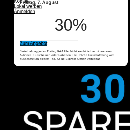
Kontakt
Freitag, 7. August
Lokal werben
Anmelden
30%
Zum Angebot
Freischaltung jeden Freitag 0-24 Uhr. Nicht kombinierbar mit anderen
Aktionen, Gutscheinen oder Rabatten. Die übliche Preisstaffelung wird
ausgesetzt an diesem Tag. Keine Express-Option verfügbar.