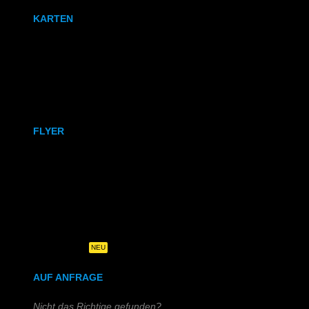
KARTEN
Karten
Klappkarten
FLYER
DIN A6
DIN A5
DIN-Lang
Quadratisch
NEU
AUF ANFRAGE
Nicht das Richtige gefunden?