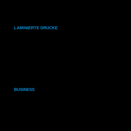
synthetisches Papier
Etiketten
LAMINIERTE DRUCKE
DIN A6
DIN A5
DIN A4
DIN A3
BUSINESS
Visitenkarten
Visitenkarten (Weißdruck)
Briefpapier