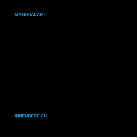
DIN A0
MATERIALART
80g/m² Papier matt
170g/m² Papier glänzend
180g/m² Papier matt
PVC-Plane
Backlit-/Frontlitfolie
Mono- & Polymere Klebefolie
INNENBEREICH
CAD- & Baupläne (gerollt)