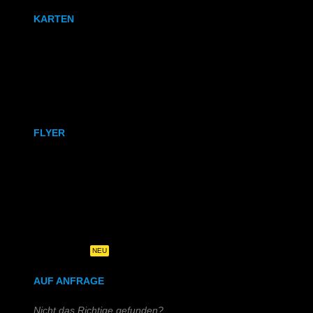
KARTEN
Karten
Klappkarten
FLYER
DIN A6
DIN A5
DIN-Lang
Quadratisch
NEU
AUF ANFRAGE
Nicht das Richtige gefunden?