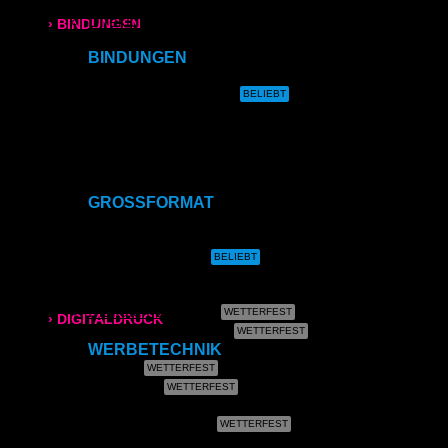
Direktdruck auf Leinwand
Direktdruck auf Magnet
› BINDUNGEN
Direktdruck auf Ihr Produkt
BINDUNGEN
Ringbindung
Ringbindung
Gewebeleimbindung
Broschüren
Lumbeck-Bindung
Hardcover
Hardcover mit Prägung
Gewebeleimbindung
Klammerheftung
Kalenderbindung
Lumbeck-Bindung
GROSSFORMAT
CAD- & Baupläne (gerollt)
Hardcover
CAD- & Baupläne (gefaltet)
Plakate & Poster
Fotos & Bilder
Hardcover mit Prägung
Leinwand
Plakate (laminiert)
› DIGITALDRUCK
Plakate (kleisterbar)
WERBETECHNIK
DIN A4
Banner
Klebefolie
DIN A3
Kundenstopper
Leuchtkastenfolie
Roll-Up
SRA3