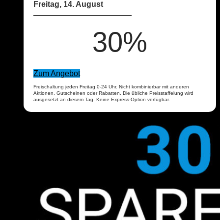
Freitag, 14. August
30%
Zum Angebot
Freischaltung jeden Freitag 0-24 Uhr. Nicht kombinierbar mit anderen
Aktionen, Gutscheinen oder Rabatten. Die übliche Preisstaffelung wird
ausgesetzt an diesem Tag. Keine Express-Option verfügbar.