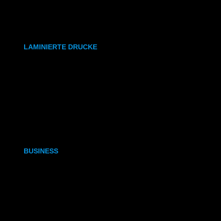
synthetisches Papier
Etiketten
LAMINIERTE DRUCKE
DIN A6
DIN A5
DIN A4
DIN A3
BUSINESS
Visitenkarten
Visitenkarten (Weißdruck)
Briefpapier