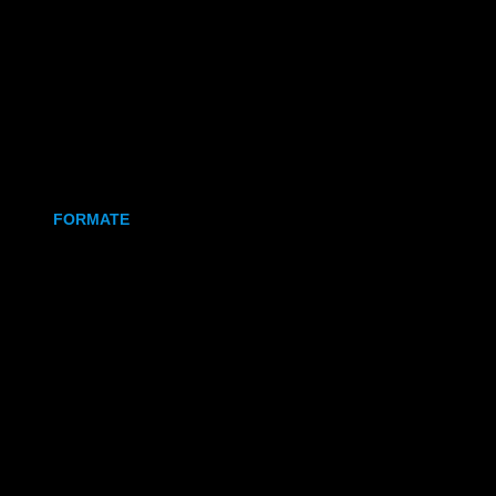
Holz
Leinwand
Keramikmagnet
FORMATE
70x50 mm (Magnet)
80x80 mm (Canva)
DIN Lang (Holz)
DIN A6 (Holz)
DIN A5 (Holz)