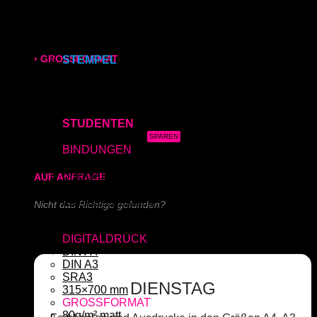
Kapa (Leichtstoffplatte)
Acrylglas (Direktdruck)
315x700 mm
Aluverbundplatte (Direktdruck)
Schieferplatte (Lasergraviert)
› GROSSFORMAT
STEMPEL
Adressstempel
Bonuskartenstempel
80g/m² matt
Bürostempel
Datumsstempel
170g/m² glänzend
STUDENTEN
3x Abgabearbeit
180g/m² matt
BINDUNGEN
Ringbindung
Broschüre
AUF ANFRAGE
Gewebeleimbindung
Lumbeck-Bindung
Nicht das Richtige gefunden?
Hardcover
Hardcover mit Prägung
Schreiben Sie uns!
DIGITALDRUCK
DIN A4
DIN A3
SRA3
DIENSTAG
315×700 mm
GROSSFORMAT
80g/m² matt