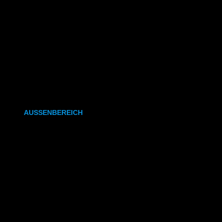
CAD- & Baupläne (gefaltet)
Plakate & Poster
Fotos & Bilder
Kapa (Leichtstoffplatte)
Leinwand
AUSSENBEREICH
Plakate (laminiert)
Plakate (kleisterbar)
Banner
Leuchtkastenfolie
Klebefolie