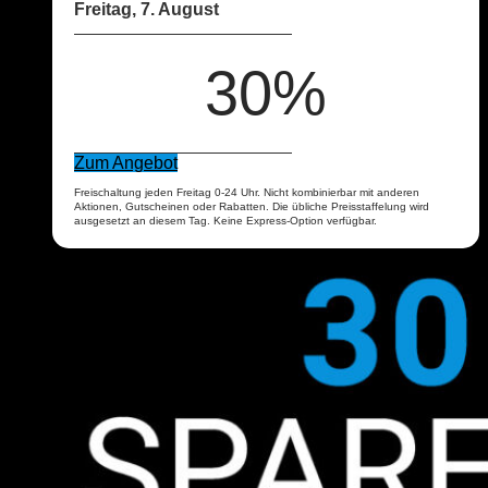
Freitag, 7. August
30%
Zum Angebot
Freischaltung jeden Freitag 0-24 Uhr. Nicht kombinierbar mit anderen
Aktionen, Gutscheinen oder Rabatten. Die übliche Preisstaffelung wird
ausgesetzt an diesem Tag. Keine Express-Option verfügbar.