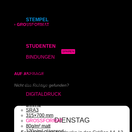
Acrylglas (Direktdruck)
Aluverbundplatte (Direktdruck)
315x700 mm
Schieferplatte (Lasergraviert)
STEMPEL
› GROSSFORMAT
Adressstempel
Bonuskartenstempel
Bürostempel
80g/m² matt
Datumsstempel
STUDENTEN
170g/m² glänzend
3x Abgabearbeit
BINDUNGEN
180g/m² matt
Ringbindung
Broschüre
Gewebeleimbindung
AUF ANFRAGE
Lumbeck-Bindung
Hardcover
Nicht das Richtige gefunden?
Hardcover mit Prägung
DIGITALDRUCK
Schreiben Sie uns!
DIN A4
DIN A3
SRA3
315×700 mm
DIENSTAG
GROSSFORMAT
80g/m² matt
170g/m² glänzend