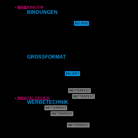
Direktdruck auf Magnet
Direktdruck auf Ihr Produkt
› BINDUNGEN
BINDUNGEN
Ringbindung
Ringbindung
Gewebeleimbindung
Lumbeck-Bindung
Broschüren
Hardcover
Hardcover mit Prägung
Klammerheftung
Gewebeleimbindung
Kalenderbindung
GROSSFORMAT
Lumbeck-Bindung
CAD- & Baupläne (gerollt)
CAD- & Baupläne (gefaltet)
Hardcover
Plakate & Poster
Fotos & Bilder
Leinwand
Hardcover mit Prägung
Plakate (laminiert)
Plakate (kleisterbar)
› DIGITALDRUCK
WERBETECHNIK
Banner
DIN A4
Klebefolie
Kundenstopper
DIN A3
Leuchtkastenfolie
Roll-Up
Kapa (Leichtstoffplatte)
SRA3