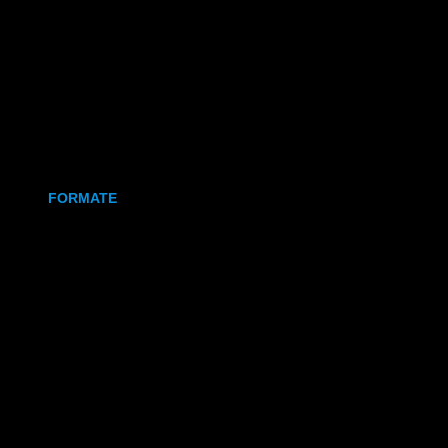
Holz
Leinwand
Keramikmagnet
FORMATE
70x50 mm (Magnet)
80x80 mm (Canva)
DIN Lang (Holz)
DIN A6 (Holz)
DIN A5 (Holz)