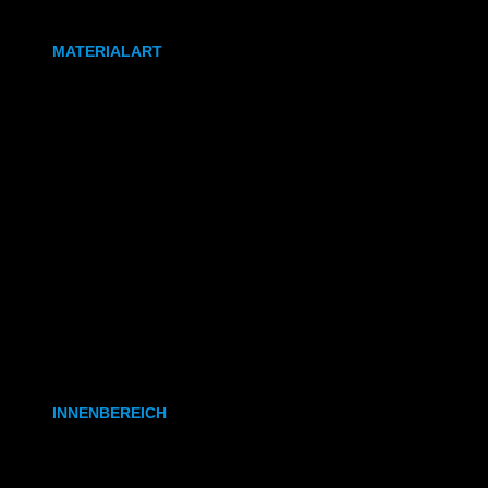
DIN A0
MATERIALART
80g/m² Papier matt
170g/m² Papier glänzend
180g/m² Papier matt
PVC-Plane
Backlit-/Frontlitfolie
Mono- & Polymere Klebefolie
INNENBEREICH
CAD- & Baupläne (gerollt)