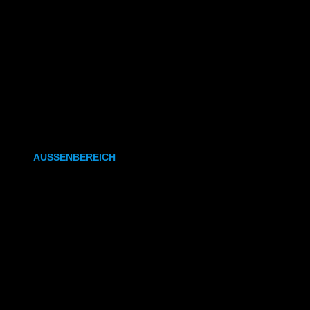
CAD- & Baupläne (gefaltet)
Plakate & Poster
Fotos & Bilder
Kapa (Leichtstoffplatte)
Leinwand
AUSSENBEREICH
Plakate (laminiert)
Plakate (kleisterbar)
Banner
Leuchtkastenfolie
Klebefolie