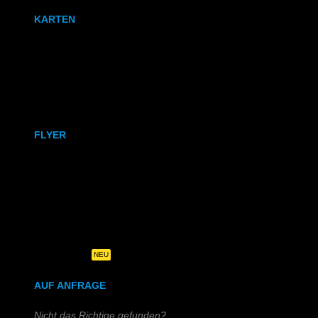
KARTEN
Karten
Klappkarten
FLYER
DIN A6
DIN A5
DIN-Lang
Quadratisch
NEU
AUF ANFRAGE
Nicht das Richtige gefunden?