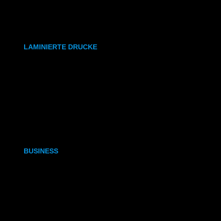
synthetisches Papier
Etiketten
LAMINIERTE DRUCKE
DIN A6
DIN A5
DIN A4
DIN A3
BUSINESS
Visitenkarten
Visitenkarten (Weißdruck)
Briefpapier