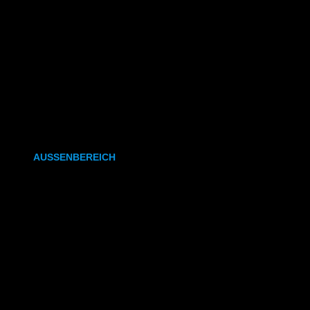
CAD- & Baupläne (gefaltet)
Plakate & Poster
Fotos & Bilder
Kapa (Leichtstoffplatte)
Leinwand
AUSSENBEREICH
Plakate (laminiert)
Plakate (kleisterbar)
Banner
Leuchtkastenfolie
Klebefolie