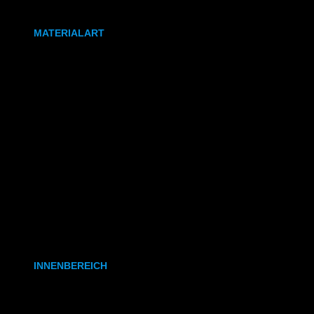
DIN A0
MATERIALART
80g/m² Papier matt
170g/m² Papier glänzend
180g/m² Papier matt
PVC-Plane
Backlit-/Frontlitfolie
Mono- & Polymere Klebefolie
INNENBEREICH
CAD- & Baupläne (gerollt)