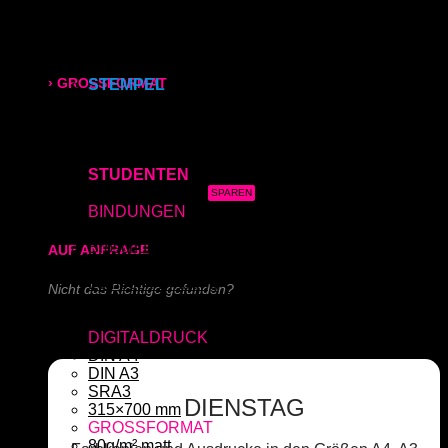
Kapa (Leichtstoffplatte)
Acrylglas (Direktdruck)
315x700 mm
Aluverbundplatte (Direktdruck)
Schieferplatte (Lasergraviert)
› GROSSFORMAT
STEMPEL
Adressstempel
Bonuskartenstempel
80g/m² matt
Bürostempel
Datumsstempel
170g/m² glänzend
STUDENTEN
3x Abgabearbeit
180g/m² matt
BINDUNGEN
Ringbindung
Broschüre
AUF ANFRAGE
Gewebeleimbindung
Lumbeck-Bindung
Nicht das Richtige gefunden?
Hardcover
Hardcover mit Prägung
Schreiben Sie uns!
DIGITALDRUCK
DIN A4
DIN A3
SRA3
DIENSTAG
315×700 mm
GROSSFORMAT
80g/m² matt