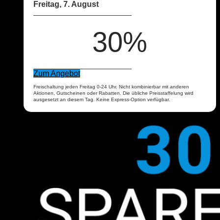
Freitag, 7. August
30%
Zum Angebot
Freischaltung jeden Freitag 0-24 Uhr. Nicht kombinierbar mit anderen
Aktionen, Gutscheinen oder Rabatten. Die übliche Preisstaffelung wird
ausgesetzt an diesem Tag. Keine Express-Option verfügbar.