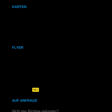
KARTEN
Karten
Klappkarten
FLYER
DIN A6
DIN A5
DIN-Lang
Quadratisch
NEU
AUF ANFRAGE
Nicht das Richtige gefunden?