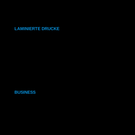
synthetisches Papier
Etiketten
LAMINIERTE DRUCKE
DIN A6
DIN A5
DIN A4
DIN A3
BUSINESS
Visitenkarten
Visitenkarten (Weißdruck)
Briefpapier