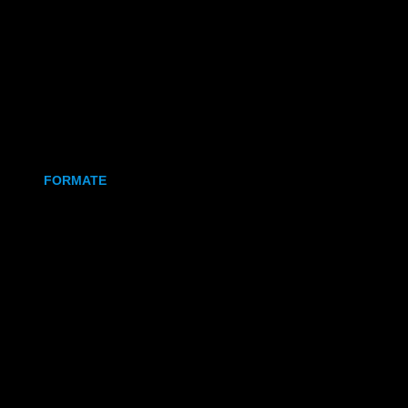
Holz
Leinwand
Keramikmagnet
FORMATE
70x50 mm (Magnet)
80x80 mm (Canva)
DIN Lang (Holz)
DIN A6 (Holz)
DIN A5 (Holz)