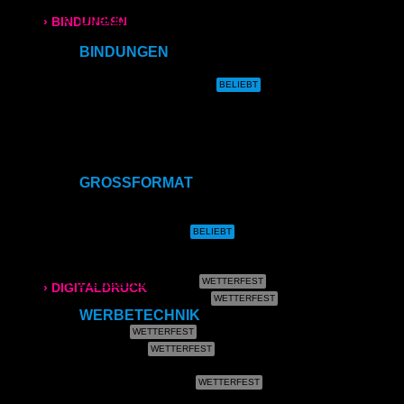
Direktdruck auf Leinwand
Direktdruck auf Magnet
› BINDUNGEN
Direktdruck auf Ihr Produkt
BINDUNGEN
Ringbindung
Ringbindung
Gewebeleimbindung
Broschüren
Lumbeck-Bindung
Hardcover
Hardcover mit Prägung
Gewebeleimbindung
Klammerheftung
Kalenderbindung
Lumbeck-Bindung
GROSSFORMAT
CAD- & Baupläne (gerollt)
Hardcover
CAD- & Baupläne (gefaltet)
Plakate & Poster
Fotos & Bilder
Hardcover mit Prägung
Leinwand
Plakate (laminiert)
› DIGITALDRUCK
Plakate (kleisterbar)
WERBETECHNIK
DIN A4
Banner
Klebefolie
DIN A3
Kundenstopper
Leuchtkastenfolie
Roll-Up
SRA3