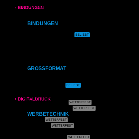
Direktdruck auf Holz
Direktdruck auf Leinwand
› BINDUNGEN
Direktdruck auf Magnet
Direktdruck auf Ihr Produkt
Ringbindung
BINDUNGEN
Ringbindung
Broschüren
Gewebeleimbindung
Lumbeck-Bindung
Hardcover
Gewebeleimbindung
Hardcover mit Prägung
Klammerheftung
Lumbeck-Bindung
Kalenderbindung
GROSSFORMAT
Hardcover
CAD- & Baupläne (gerollt)
CAD- & Baupläne (gefaltet)
Plakate & Poster
Hardcover mit Prägung
Fotos & Bilder
Leinwand
› DIGITALDRUCK
Plakate (laminiert)
Plakate (kleisterbar)
DIN A4
WERBETECHNIK
Banner
Klebefolie
DIN A3
Kundenstopper
Leuchtkastenfolie
SRA3