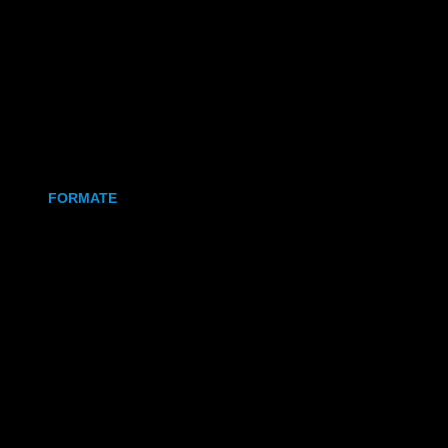
Holz
Leinwand
Keramikmagnet
FORMATE
70x50 mm (Magnet)
80x80 mm (Canva)
DIN Lang (Holz)
DIN A6 (Holz)
DIN A5 (Holz)