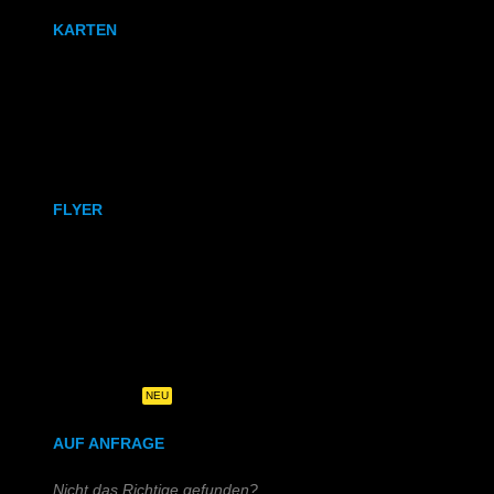
KARTEN
Karten
Klappkarten
FLYER
DIN A6
DIN A5
DIN-Lang
Quadratisch
NEU
AUF ANFRAGE
Nicht das Richtige gefunden?