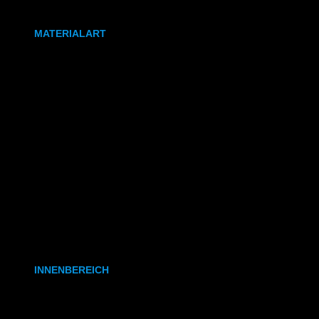
DIN A0
MATERIALART
80g/m² Papier matt
170g/m² Papier glänzend
180g/m² Papier matt
PVC-Plane
Backlit-/Frontlitfolie
Mono- & Polymere Klebefolie
INNENBEREICH
CAD- & Baupläne (gerollt)