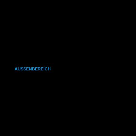
CAD- & Baupläne (gefaltet)
Plakate & Poster
Fotos & Bilder
Kapa (Leichtstoffplatte)
Leinwand
AUSSENBEREICH
Plakate (laminiert)
Plakate (kleisterbar)
Banner
Leuchtkastenfolie
Klebefolie