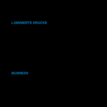
synthetisches Papier
Etiketten
LAMINIERTE DRUCKE
DIN A6
DIN A5
DIN A4
DIN A3
BUSINESS
Visitenkarten
Visitenkarten (Weißdruck)
Briefpapier