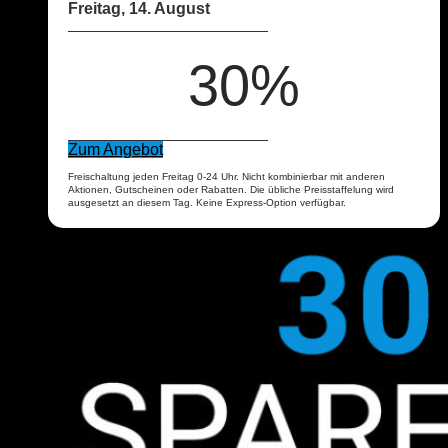
Freitag, 14. August
30%
Zum Angebot
Freischaltung jeden Freitag 0-24 Uhr. Nicht kombinierbar mit anderen
Aktionen, Gutscheinen oder Rabatten. Die übliche Preisstaffelung wird
ausgesetzt an diesem Tag. Keine Express-Option verfügbar.