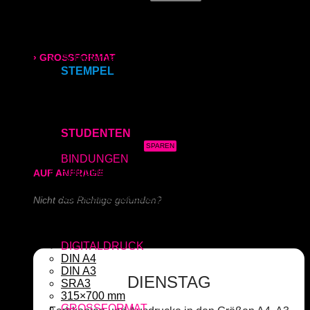
Roll-Up
Kapa (Leichtstoffplatte)
315x700 mm
Acrylglas (Direktdruck)
Aluverbundplatte (Direktdruck)
› GROSSFORMAT
Schieferplatte (Lasergraviert)
STEMPEL
Adressstempel
80g/m² matt
Bonuskartenstempel
Bürostempel
170g/m² glänzend
Datumsstempel
STUDENTEN
3x Abgabearbeit
180g/m² matt
BINDUNGEN
Ringbindung
AUF ANFRAGE
Broschüre
Gewebeleimbindung
Nicht das Richtige gefunden?
Lumbeck-Bindung
Hardcover
Schreiben Sie uns!
Hardcover mit Prägung
DIGITALDRUCK
DIN A4
DIN A3
DIENSTAG
SRA3
315×700 mm
GROSSFORMAT