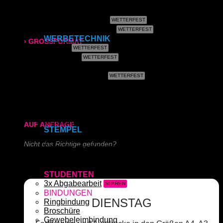
Fotos & Bilder
Leinwand
Plakate (laminiert)
315x700 mm
Plakate (kleisterbar)
WERBETECHNIK
› GROSSFORMAT
Banner
Klebefolie
80g/m² matt
Kundenstopper
Leuchtkastenfolie
170g/m² glänzend
Roll-Up
Kapa (Leichtstoffplatte)
Acrylglas (Direktdruck)
180g/m² matt
Aluverbundplatte (Direktdruck)
Schieferplatte (Lasergraviert)
AUF ANFRAGE
STEMPEL
Adressstempel
Nicht das Richtige gefunden?
Bonuskartenstempel
Bürostempel
Schreiben Sie uns!
Datumsstempel
STUDENTEN
3x Abgabearbeit
BINDUNGEN
DIENSTAG
Ringbindung
Broschüre
Gewebeleimbindung