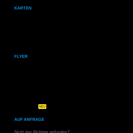
KARTEN
Karten
Klappkarten
FLYER
DIN A6
DIN A5
DIN-Lang
Quadratisch
NEU
AUF ANFRAGE
Nicht das Richtige gefunden?