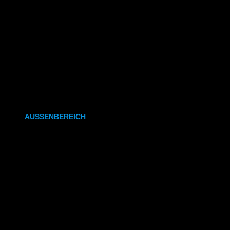
CAD- & Baupläne (gefaltet)
Plakate & Poster
Fotos & Bilder
Kapa (Leichtstoffplatte)
Leinwand
AUSSENBEREICH
Plakate (laminiert)
Plakate (kleisterbar)
Banner
Leuchtkastenfolie
Klebefolie