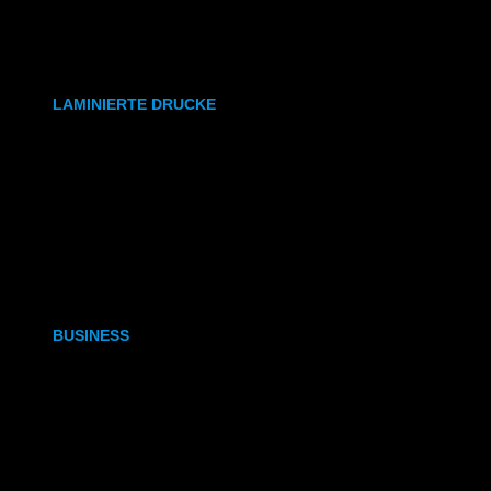
synthetisches Papier
Etiketten
LAMINIERTE DRUCKE
DIN A6
DIN A5
DIN A4
DIN A3
BUSINESS
Visitenkarten
Visitenkarten (Weißdruck)
Briefpapier