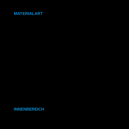
DIN A0
MATERIALART
80g/m² Papier matt
170g/m² Papier glänzend
180g/m² Papier matt
PVC-Plane
Backlit-/Frontlitfolie
Mono- & Polymere Klebefolie
INNENBEREICH
CAD- & Baupläne (gerollt)