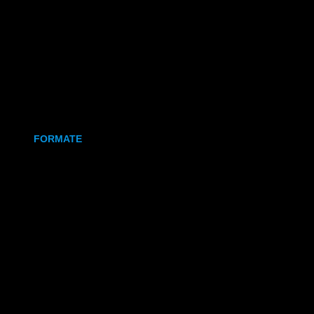
Holz
Leinwand
Keramikmagnet
FORMATE
70x50 mm (Magnet)
80x80 mm (Canva)
DIN Lang (Holz)
DIN A6 (Holz)
DIN A5 (Holz)