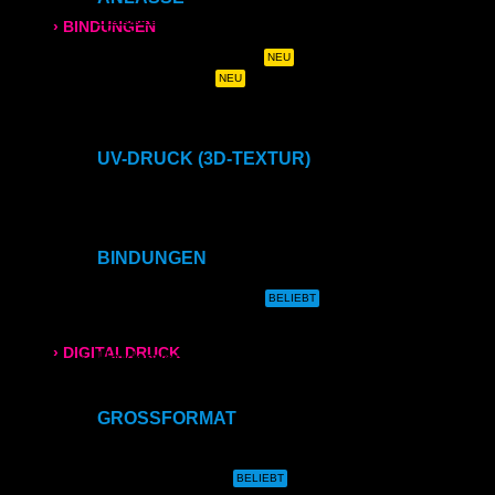
Hochzeitszeitung
› BINDUNGEN
Hochzeits- & Dankeskarten
Menükarten auf Holz
Ringbindung
Tischaufsteller
Geburtstags- & Einladungskarten
Trauer- & Kondolenzkarten
Broschüren
Kirchen- & Taufhefte
UV-DRUCK (3D-TEXTUR)
Gewebeleimbindung
Direktdruck auf Holz
Direktdruck auf Leinwand
Lumbeck-Bindung
Direktdruck auf Magnet
Direktdruck auf Ihr Produkt
BINDUNGEN
Hardcover
Ringbindung
Gewebeleimbindung
Hardcover mit Prägung
Lumbeck-Bindung
Hardcover
› DIGITALDRUCK
Hardcover mit Prägung
Klammerheftung
Kalenderbindung
DIN A4
GROSSFORMAT
CAD- & Baupläne (gerollt)
DIN A3
CAD- & Baupläne (gefaltet)
Plakate & Poster
SRA3