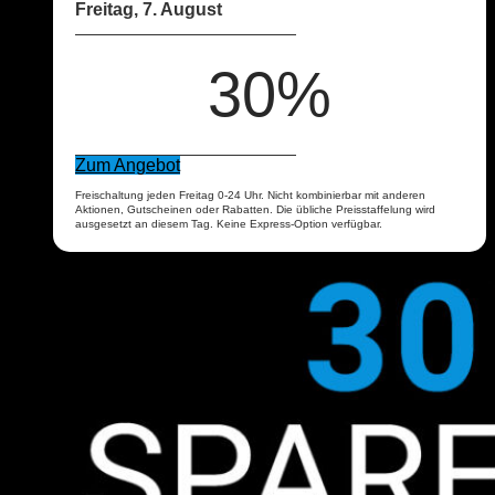
Freitag, 7. August
30%
Zum Angebot
Freischaltung jeden Freitag 0-24 Uhr. Nicht kombinierbar mit anderen
Aktionen, Gutscheinen oder Rabatten. Die übliche Preisstaffelung wird
ausgesetzt an diesem Tag. Keine Express-Option verfügbar.