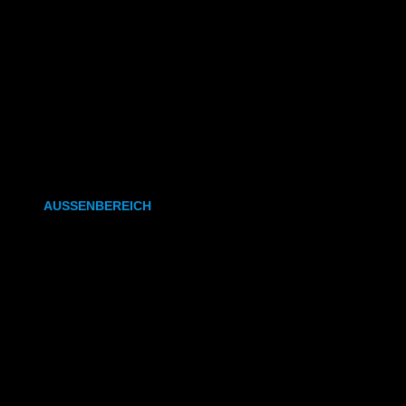
CAD- & Baupläne (gefaltet)
Plakate & Poster
Fotos & Bilder
Kapa (Leichtstoffplatte)
Leinwand
AUSSENBEREICH
Plakate (laminiert)
Plakate (kleisterbar)
Banner
Leuchtkastenfolie
Klebefolie