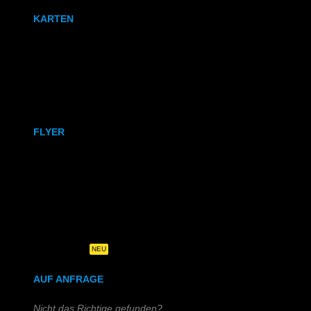
KARTEN
Karten
Klappkarten
FLYER
DIN A6
DIN A5
DIN-Lang
Quadratisch
NEU
AUF ANFRAGE
Nicht das Richtige gefunden?