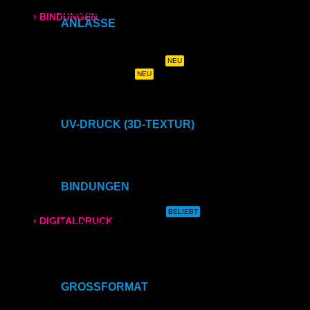
Klappkarten
› BINDUNGEN
ANLÄSSE
Hochzeitszeitung
Ringbindung
Hochzeits- & Dankeskarten
Menükarten auf Holz
Tischaufsteller
Broschüren
Geburtstags- & Einladungskarten
Trauer- & Kondolenzkarten
Gewebeleimbindung
Kirchen- & Taufhefte
UV-DRUCK (3D-TEXTUR)
Lumbeck-Bindung
Direktdruck auf Holz
Direktdruck auf Leinwand
Direktdruck auf Magnet
Hardcover
Direktdruck auf Ihr Produkt
BINDUNGEN
Hardcover mit Prägung
Ringbindung
Gewebeleimbindung
› DIGITALDRUCK
Lumbeck-Bindung
Hardcover
Hardcover mit Prägung
DIN A4
Klammerheftung
Kalenderbindung
DIN A3
GROSSFORMAT
CAD- & Baupläne (gerollt)
SRA3