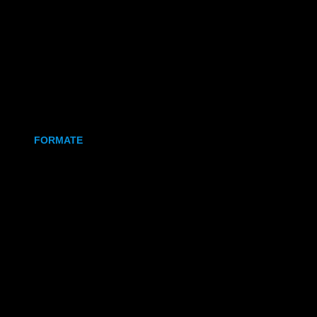
Holz
Leinwand
Keramikmagnet
FORMATE
70x50 mm (Magnet)
80x80 mm (Canva)
DIN Lang (Holz)
DIN A6 (Holz)
DIN A5 (Holz)