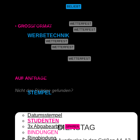
CAD- & Baupläne (gefaltet)
Plakate & Poster
Fotos & Bilder
315x700 mm
Leinwand
Plakate (laminiert)
› GROSSFORMAT
Plakate (kleisterbar)
WERBETECHNIK
80g/m² matt
Banner
Klebefolie
170g/m² glänzend
Kundenstopper
Leuchtkastenfolie
Roll-Up
180g/m² matt
Kapa (Leichtstoffplatte)
Acrylglas (Direktdruck)
AUF ANFRAGE
Aluverbundplatte (Direktdruck)
Schieferplatte (Lasergraviert)
Nicht das Richtige gefunden?
STEMPEL
Adressstempel
Schreiben Sie uns!
Bonuskartenstempel
Bürostempel
Datumsstempel
STUDENTEN
DIENSTAG
3x Abgabearbeit
BINDUNGEN
Ringbindung