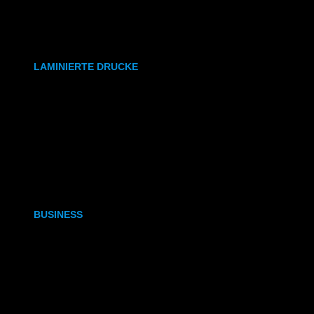
synthetisches Papier
Etiketten
LAMINIERTE DRUCKE
DIN A6
DIN A5
DIN A4
DIN A3
BUSINESS
Visitenkarten
Visitenkarten (Weißdruck)
Briefpapier