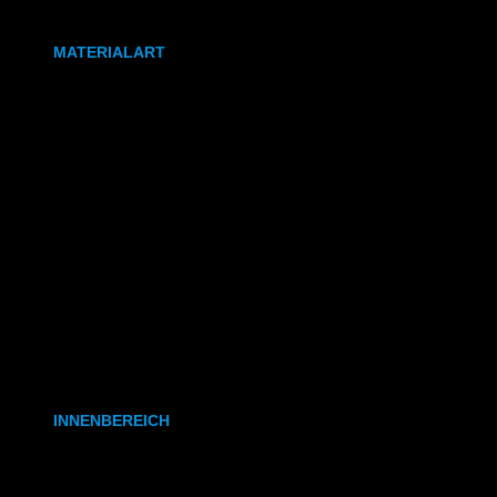
DIN A0
MATERIALART
80g/m² Papier matt
170g/m² Papier glänzend
180g/m² Papier matt
PVC-Plane
Backlit-/Frontlitfolie
Mono- & Polymere Klebefolie
INNENBEREICH
CAD- & Baupläne (gerollt)