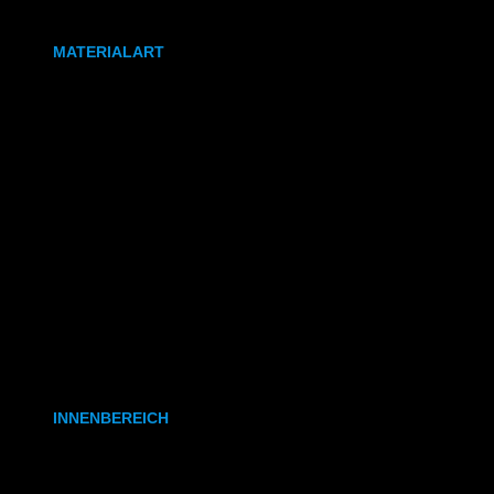
DIN A0
MATERIALART
80g/m² Papier matt
170g/m² Papier glänzend
180g/m² Papier matt
PVC-Plane
Backlit-/Frontlitfolie
Mono- & Polymere Klebefolie
INNENBEREICH
CAD- & Baupläne (gerollt)