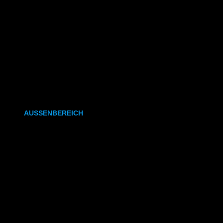
CAD- & Baupläne (gefaltet)
Plakate & Poster
Fotos & Bilder
Kapa (Leichtstoffplatte)
Leinwand
AUSSENBEREICH
Plakate (laminiert)
Plakate (kleisterbar)
Banner
Leuchtkastenfolie
Klebefolie