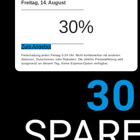
Freitag, 14. August
30%
Zum Angebot
Freischaltung jeden Freitag 0-24 Uhr. Nicht kombinierbar mit anderen
Aktionen, Gutscheinen oder Rabatten. Die übliche Preisstaffelung wird
ausgesetzt an diesem Tag. Keine Express-Option verfügbar.