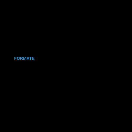
Holz
Leinwand
Keramikmagnet
FORMATE
70x50 mm (Magnet)
80x80 mm (Canva)
DIN Lang (Holz)
DIN A6 (Holz)
DIN A5 (Holz)