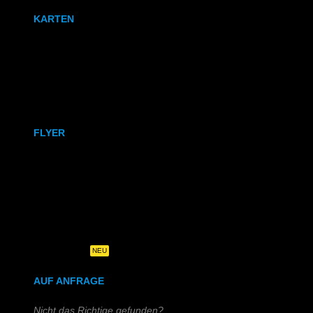
KARTEN
Karten
Klappkarten
FLYER
DIN A6
DIN A5
DIN-Lang
Quadratisch
NEU
AUF ANFRAGE
Nicht das Richtige gefunden?