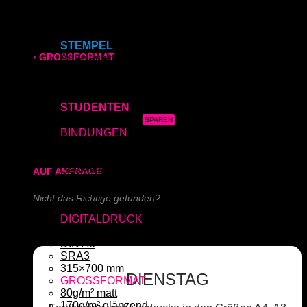
Acrylglas (Direktdruck)
Aluverbundplatte (Direktdruck)
315x700 mm
Schieferplatte (Lasergraviert)
STEMPEL
› GROSSFORMAT
Adressstempel
Bonuskartenstempel
Bürostempel
80g/m² matt
Datumsstempel
STUDENTEN
170g/m² glänzend
3x Abgabearbeit
BINDUNGEN
180g/m² matt
Ringbindung
Broschüre
Gewebeleimbindung
AUF ANFRAGE
Lumbeck-Bindung
Hardcover
Nicht das Richtige gefunden?
Hardcover mit Prägung
DIGITALDRUCK
Schreiben Sie uns!
DIN A4
DIN A3
SRA3
315×700 mm
DIENSTAG
GROSSFORMAT
80g/m² matt
170g/m² glänzend