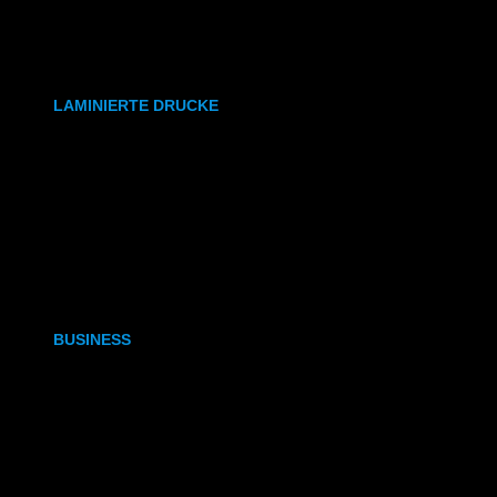
synthetisches Papier
Etiketten
LAMINIERTE DRUCKE
DIN A6
DIN A5
DIN A4
DIN A3
BUSINESS
Visitenkarten
Visitenkarten (Weißdruck)
Briefpapier