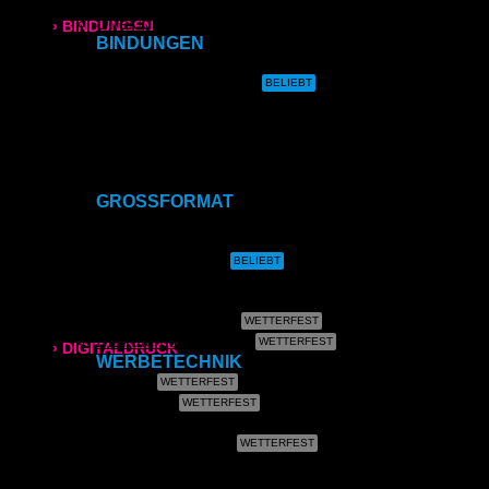
Direktdruck auf Magnet
Direktdruck auf Ihr Produkt
› BINDUNGEN
BINDUNGEN
Ringbindung
Ringbindung
Gewebeleimbindung
Lumbeck-Bindung
Broschüren
Hardcover
Hardcover mit Prägung
Klammerheftung
Gewebeleimbindung
Kalenderbindung
GROSSFORMAT
Lumbeck-Bindung
CAD- & Baupläne (gerollt)
CAD- & Baupläne (gefaltet)
Hardcover
Plakate & Poster
Fotos & Bilder
Leinwand
Hardcover mit Prägung
Plakate (laminiert)
Plakate (kleisterbar)
› DIGITALDRUCK
WERBETECHNIK
Banner
DIN A4
Klebefolie
Kundenstopper
DIN A3
Leuchtkastenfolie
Roll-Up
Kapa (Leichtstoffplatte)
SRA3