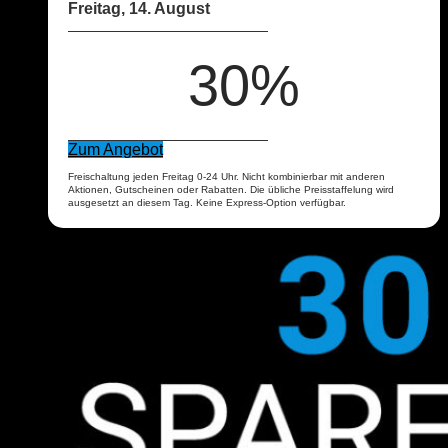
Freitag, 14. August
30%
Zum Angebot
Freischaltung jeden Freitag 0-24 Uhr. Nicht kombinierbar mit anderen
Aktionen, Gutscheinen oder Rabatten. Die übliche Preisstaffelung wird
ausgesetzt an diesem Tag. Keine Express-Option verfügbar.