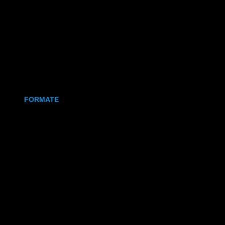
Holz
Leinwand
Keramikmagnet
FORMATE
70x50 mm (Magnet)
80x80 mm (Canva)
DIN Lang (Holz)
DIN A6 (Holz)
DIN A5 (Holz)