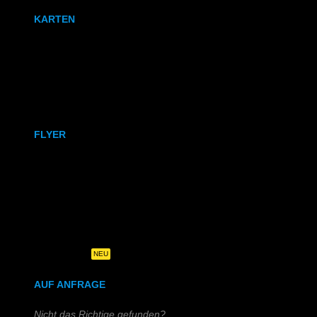
KARTEN
Karten
Klappkarten
FLYER
DIN A6
DIN A5
DIN-Lang
Quadratisch
NEU
AUF ANFRAGE
Nicht das Richtige gefunden?