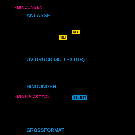
Karten
› BINDUNGEN
Klappkarten
ANLÄSSE
Ringbindung
Hochzeitszeitung
Hochzeits- & Dankeskarten
Menükarten auf Holz
Broschüren
Tischaufsteller
Geburtstags- & Einladungskarten
Gewebeleimbindung
Trauer- & Kondolenzkarten
Kirchen- & Taufhefte
Lumbeck-Bindung
UV-DRUCK (3D-TEXTUR)
Direktdruck auf Holz
Direktdruck auf Leinwand
Hardcover
Direktdruck auf Magnet
Direktdruck auf Ihr Produkt
Hardcover mit Prägung
BINDUNGEN
Ringbindung
› DIGITALDRUCK
Gewebeleimbindung
Lumbeck-Bindung
Hardcover
DIN A4
Hardcover mit Prägung
Klammerheftung
DIN A3
Kalenderbindung
GROSSFORMAT
SRA3