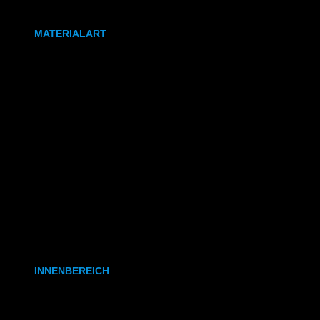
DIN A0
MATERIALART
80g/m² Papier matt
170g/m² Papier glänzend
180g/m² Papier matt
PVC-Plane
Backlit-/Frontlitfolie
Mono- & Polymere Klebefolie
INNENBEREICH
CAD- & Baupläne (gerollt)