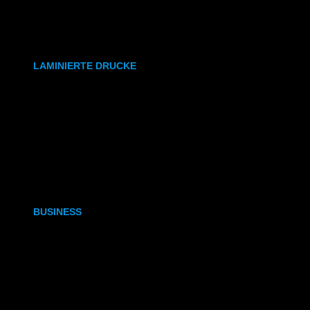
synthetisches Papier
Etiketten
LAMINIERTE DRUCKE
DIN A6
DIN A5
DIN A4
DIN A3
BUSINESS
Visitenkarten
Visitenkarten (Weißdruck)
Briefpapier