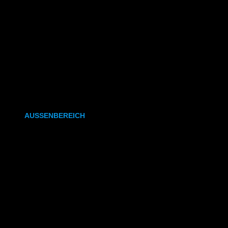
CAD- & Baupläne (gefaltet)
Plakate & Poster
Fotos & Bilder
Kapa (Leichtstoffplatte)
Leinwand
AUSSENBEREICH
Plakate (laminiert)
Plakate (kleisterbar)
Banner
Leuchtkastenfolie
Klebefolie