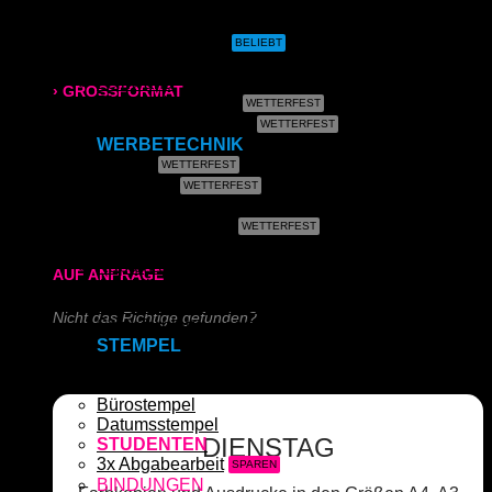
CAD- & Baupläne (gerollt)
CAD- & Baupläne (gefaltet)
Plakate & Poster
315x700 mm
Fotos & Bilder
Leinwand
› GROSSFORMAT
Plakate (laminiert)
Plakate (kleisterbar)
80g/m² matt
WERBETECHNIK
Banner
Klebefolie
170g/m² glänzend
Kundenstopper
Leuchtkastenfolie
180g/m² matt
Roll-Up
Kapa (Leichtstoffplatte)
AUF ANFRAGE
Acrylglas (Direktdruck)
Aluverbundplatte (Direktdruck)
Nicht das Richtige gefunden?
Schieferplatte (Lasergraviert)
STEMPEL
Schreiben Sie uns!
Adressstempel
Bonuskartenstempel
Bürostempel
Datumsstempel
DIENSTAG
STUDENTEN
3x Abgabearbeit
BINDUNGEN