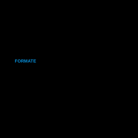
Holz
Leinwand
Keramikmagnet
FORMATE
70x50 mm (Magnet)
80x80 mm (Canva)
DIN Lang (Holz)
DIN A6 (Holz)
DIN A5 (Holz)