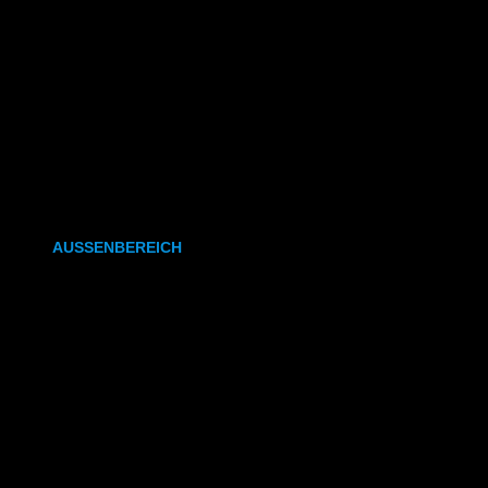
CAD- & Baupläne (gefaltet)
Plakate & Poster
Fotos & Bilder
Kapa (Leichtstoffplatte)
Leinwand
AUSSENBEREICH
Plakate (laminiert)
Plakate (kleisterbar)
Banner
Leuchtkastenfolie
Klebefolie