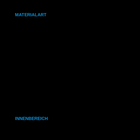
DIN A0
MATERIALART
80g/m² Papier matt
170g/m² Papier glänzend
180g/m² Papier matt
PVC-Plane
Backlit-/Frontlitfolie
Mono- & Polymere Klebefolie
INNENBEREICH
CAD- & Baupläne (gerollt)