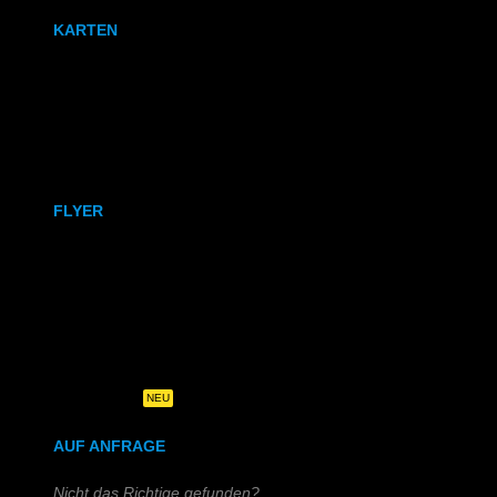
KARTEN
Karten
Klappkarten
FLYER
DIN A6
DIN A5
DIN-Lang
Quadratisch
NEU
AUF ANFRAGE
Nicht das Richtige gefunden?