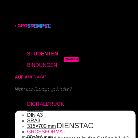
Kapa (Leichtstoffplatte)
Acrylglas (Direktdruck)
315x700 mm
Aluverbundplatte (Direktdruck)
Schieferplatte (Lasergraviert)
› GROSSFORMAT
STEMPEL
Adressstempel
Bonuskartenstempel
80g/m² matt
Bürostempel
Datumsstempel
170g/m² glänzend
STUDENTEN
3x Abgabearbeit
180g/m² matt
BINDUNGEN
Ringbindung
Broschüre
AUF ANFRAGE
Gewebeleimbindung
Lumbeck-Bindung
Nicht das Richtige gefunden?
Hardcover
Hardcover mit Prägung
Schreiben Sie uns!
DIGITALDRUCK
DIN A4
DIN A3
SRA3
DIENSTAG
315×700 mm
GROSSFORMAT
80g/m² matt