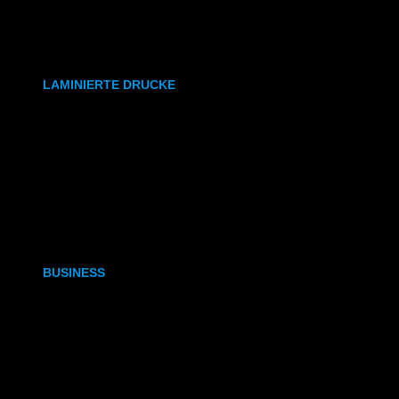
synthetisches Papier
Etiketten
LAMINIERTE DRUCKE
DIN A6
DIN A5
DIN A4
DIN A3
BUSINESS
Visitenkarten
Visitenkarten (Weißdruck)
Briefpapier