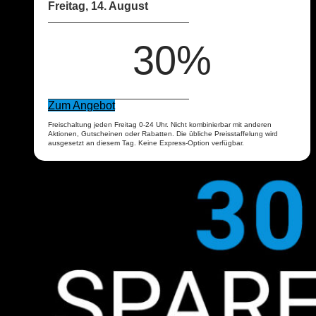
Freitag, 14. August
30%
Zum Angebot
Freischaltung jeden Freitag 0-24 Uhr. Nicht kombinierbar mit anderen
Aktionen, Gutscheinen oder Rabatten. Die übliche Preisstaffelung wird
ausgesetzt an diesem Tag. Keine Express-Option verfügbar.