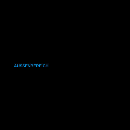
CAD- & Baupläne (gefaltet)
Plakate & Poster
Fotos & Bilder
Kapa (Leichtstoffplatte)
Leinwand
AUSSENBEREICH
Plakate (laminiert)
Plakate (kleisterbar)
Banner
Leuchtkastenfolie
Klebefolie