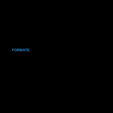
Holz
Leinwand
Keramikmagnet
FORMATE
70x50 mm (Magnet)
80x80 mm (Canva)
DIN Lang (Holz)
DIN A6 (Holz)
DIN A5 (Holz)