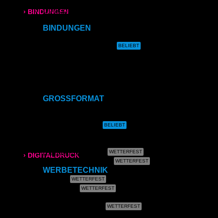
Direktdruck auf Leinwand
Direktdruck auf Magnet
› BINDUNGEN
Direktdruck auf Ihr Produkt
BINDUNGEN
Ringbindung
Ringbindung
Gewebeleimbindung
Broschüren
Lumbeck-Bindung
Hardcover
Hardcover mit Prägung
Gewebeleimbindung
Klammerheftung
Kalenderbindung
Lumbeck-Bindung
GROSSFORMAT
CAD- & Baupläne (gerollt)
Hardcover
CAD- & Baupläne (gefaltet)
Plakate & Poster
Fotos & Bilder
Hardcover mit Prägung
Leinwand
Plakate (laminiert)
› DIGITALDRUCK
Plakate (kleisterbar)
WERBETECHNIK
DIN A4
Banner
Klebefolie
DIN A3
Kundenstopper
Leuchtkastenfolie
Roll-Up
SRA3