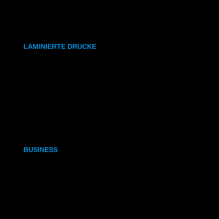
synthetisches Papier
Etiketten
LAMINIERTE DRUCKE
DIN A6
DIN A5
DIN A4
DIN A3
BUSINESS
Visitenkarten
Visitenkarten (Weißdruck)
Briefpapier