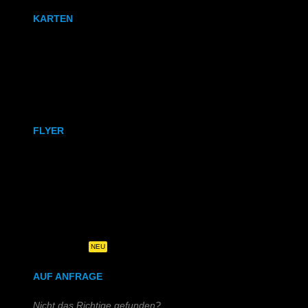
KARTEN
Karten
Klappkarten
FLYER
DIN A6
DIN A5
DIN-Lang
Quadratisch
NEU
AUF ANFRAGE
Nicht das Richtige gefunden?