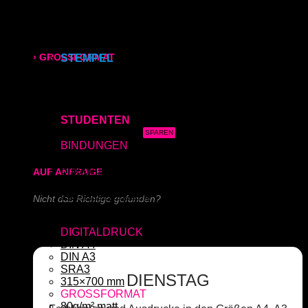
Kapa (Leichtstoffplatte)
Acrylglas (Direktdruck)
315x700 mm
Aluverbundplatte (Direktdruck)
Schieferplatte (Lasergraviert)
› GROSSFORMAT
STEMPEL
Adressstempel
Bonuskartenstempel
80g/m² matt
Bürostempel
Datumsstempel
170g/m² glänzend
STUDENTEN
3x Abgabearbeit
180g/m² matt
BINDUNGEN
Ringbindung
Broschüre
AUF ANFRAGE
Gewebeleimbindung
Lumbeck-Bindung
Nicht das Richtige gefunden?
Hardcover
Hardcover mit Prägung
Schreiben Sie uns!
DIGITALDRUCK
DIN A4
DIN A3
SRA3
DIENSTAG
315×700 mm
GROSSFORMAT
80g/m² matt