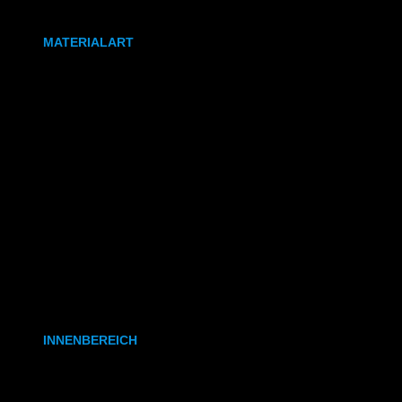
DIN A0
MATERIALART
80g/m² Papier matt
170g/m² Papier glänzend
180g/m² Papier matt
PVC-Plane
Backlit-/Frontlitfolie
Mono- & Polymere Klebefolie
INNENBEREICH
CAD- & Baupläne (gerollt)