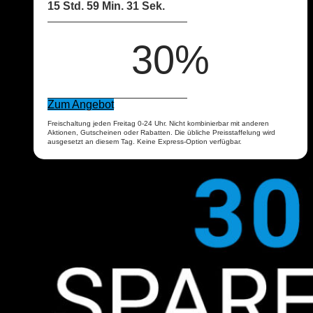
15 Std. 59 Min. 30 Sek.
30%
Zum Angebot
Freischaltung jeden Freitag 0-24 Uhr. Nicht kombinierbar mit anderen
Aktionen, Gutscheinen oder Rabatten. Die übliche Preisstaffelung wird
ausgesetzt an diesem Tag. Keine Express-Option verfügbar.