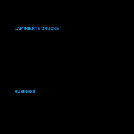
synthetisches Papier
Etiketten
LAMINIERTE DRUCKE
DIN A6
DIN A5
DIN A4
DIN A3
BUSINESS
Visitenkarten
Visitenkarten (Weißdruck)
Briefpapier