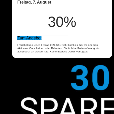
Freitag, 7. August
30%
Zum Angebot
Freischaltung jeden Freitag 0-24 Uhr. Nicht kombinierbar mit anderen
Aktionen, Gutscheinen oder Rabatten. Die übliche Preisstaffelung wird
ausgesetzt an diesem Tag. Keine Express-Option verfügbar.