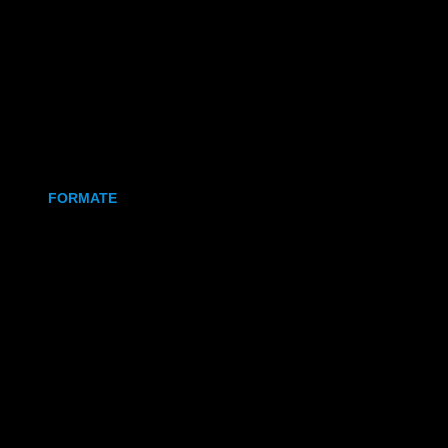
Holz
Leinwand
Keramikmagnet
FORMATE
70x50 mm (Magnet)
80x80 mm (Canva)
DIN Lang (Holz)
DIN A6 (Holz)
DIN A5 (Holz)