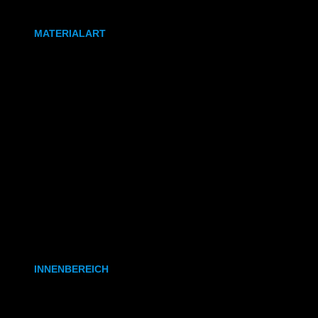
DIN A0
MATERIALART
80g/m² Papier matt
170g/m² Papier glänzend
180g/m² Papier matt
PVC-Plane
Backlit-/Frontlitfolie
Mono- & Polymere Klebefolie
INNENBEREICH
CAD- & Baupläne (gerollt)