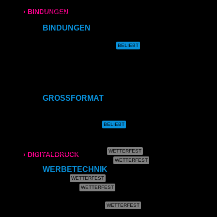
Direktdruck auf Leinwand
Direktdruck auf Magnet
› BINDUNGEN
Direktdruck auf Ihr Produkt
BINDUNGEN
Ringbindung
Ringbindung
Gewebeleimbindung
Broschüren
Lumbeck-Bindung
Hardcover
Hardcover mit Prägung
Gewebeleimbindung
Klammerheftung
Kalenderbindung
Lumbeck-Bindung
GROSSFORMAT
CAD- & Baupläne (gerollt)
Hardcover
CAD- & Baupläne (gefaltet)
Plakate & Poster
Fotos & Bilder
Hardcover mit Prägung
Leinwand
Plakate (laminiert)
› DIGITALDRUCK
Plakate (kleisterbar)
WERBETECHNIK
DIN A4
Banner
Klebefolie
DIN A3
Kundenstopper
Leuchtkastenfolie
Roll-Up
SRA3