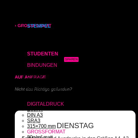
Kapa (Leichtstoffplatte)
Acrylglas (Direktdruck)
315x700 mm
Aluverbundplatte (Direktdruck)
Schieferplatte (Lasergraviert)
› GROSSFORMAT
STEMPEL
Adressstempel
Bonuskartenstempel
80g/m² matt
Bürostempel
Datumsstempel
170g/m² glänzend
STUDENTEN
3x Abgabearbeit
180g/m² matt
BINDUNGEN
Ringbindung
Broschüre
AUF ANFRAGE
Gewebeleimbindung
Lumbeck-Bindung
Nicht das Richtige gefunden?
Hardcover
Hardcover mit Prägung
Schreiben Sie uns!
DIGITALDRUCK
DIN A4
DIN A3
SRA3
DIENSTAG
315×700 mm
GROSSFORMAT
80g/m² matt