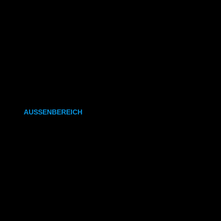
CAD- & Baupläne (gefaltet)
Plakate & Poster
Fotos & Bilder
Kapa (Leichtstoffplatte)
Leinwand
AUSSENBEREICH
Plakate (laminiert)
Plakate (kleisterbar)
Banner
Leuchtkastenfolie
Klebefolie