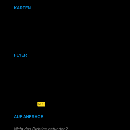
KARTEN
Karten
Klappkarten
FLYER
DIN A6
DIN A5
DIN-Lang
Quadratisch
NEU
AUF ANFRAGE
Nicht das Richtige gefunden?