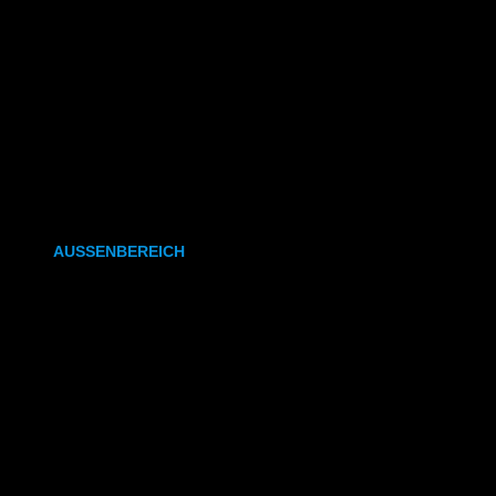
CAD- & Baupläne (gefaltet)
Plakate & Poster
Fotos & Bilder
Kapa (Leichtstoffplatte)
Leinwand
AUSSENBEREICH
Plakate (laminiert)
Plakate (kleisterbar)
Banner
Leuchtkastenfolie
Klebefolie