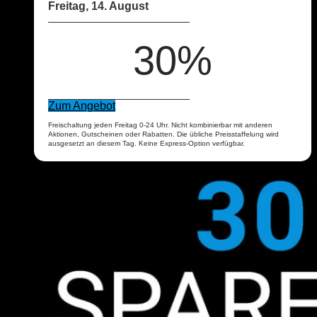
Freitag, 14. August
30%
Zum Angebot
Freischaltung jeden Freitag 0-24 Uhr. Nicht kombinierbar mit anderen
Aktionen, Gutscheinen oder Rabatten. Die übliche Preisstaffelung wird
ausgesetzt an diesem Tag. Keine Express-Option verfügbar.