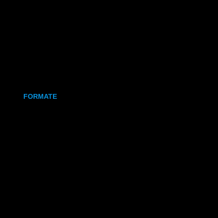
Holz
Leinwand
Keramikmagnet
FORMATE
70x50 mm (Magnet)
80x80 mm (Canva)
DIN Lang (Holz)
DIN A6 (Holz)
DIN A5 (Holz)