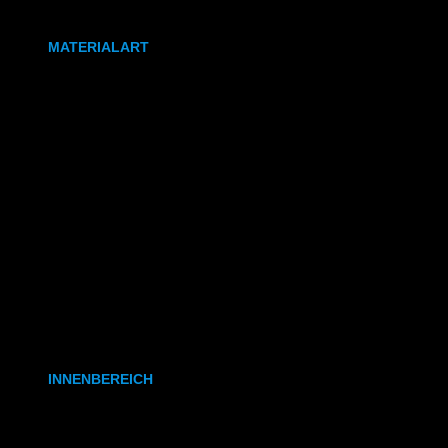
DIN A0
MATERIALART
80g/m² Papier matt
170g/m² Papier glänzend
180g/m² Papier matt
PVC-Plane
Backlit-/Frontlitfolie
Mono- & Polymere Klebefolie
INNENBEREICH
CAD- & Baupläne (gerollt)