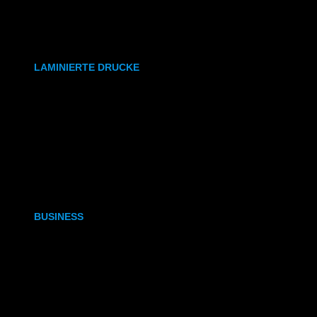
synthetisches Papier
Etiketten
LAMINIERTE DRUCKE
DIN A6
DIN A5
DIN A4
DIN A3
BUSINESS
Visitenkarten
Visitenkarten (Weißdruck)
Briefpapier