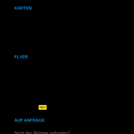
KARTEN
Karten
Klappkarten
FLYER
DIN A6
DIN A5
DIN-Lang
Quadratisch
NEU
AUF ANFRAGE
Nicht das Richtige gefunden?