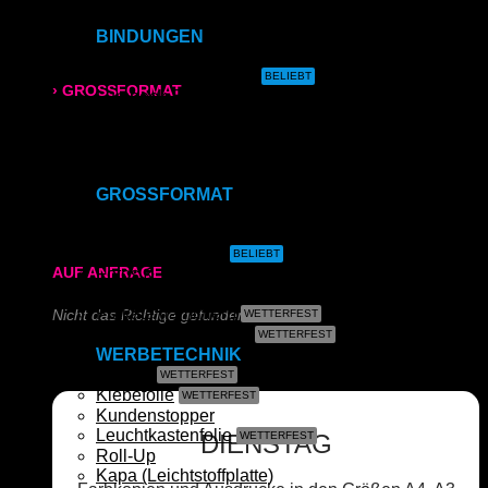
Direktdruck auf Ihr Produkt
BINDUNGEN
315x700 mm
Ringbindung
Gewebeleimbindung
› GROSSFORMAT
Lumbeck-Bindung
Hardcover
Hardcover mit Prägung
80g/m² matt
Klammerheftung
Kalenderbindung
170g/m² glänzend
GROSSFORMAT
CAD- & Baupläne (gerollt)
180g/m² matt
CAD- & Baupläne (gefaltet)
Plakate & Poster
AUF ANFRAGE
Fotos & Bilder
Leinwand
Plakate (laminiert)
Nicht das Richtige gefunden?
Plakate (kleisterbar)
WERBETECHNIK
Schreiben Sie uns!
Banner
Klebefolie
Kundenstopper
Leuchtkastenfolie
DIENSTAG
Roll-Up
Kapa (Leichtstoffplatte)