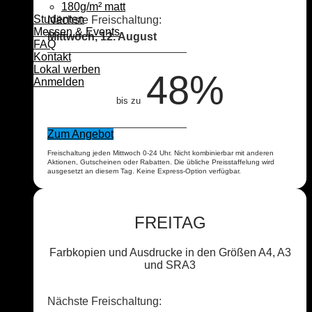
180g/m² matt
Studenten
Nächste Freischaltung:
Messen & Events
Mittwoch, 12. August
FAQ
Kontakt
Lokal werben
48%
Anmelden
bis zu
Zum Angebot
Freischaltung jeden Mittwoch 0-24 Uhr. Nicht kombinierbar mit anderen
Aktionen, Gutscheinen oder Rabatten. Die übliche Preisstaffelung wird
ausgesetzt an diesem Tag. Keine Express-Option verfügbar.
FREITAG
Farbkopien und Ausdrucke in den Größen A4, A3
und SRA3
Nächste Freischaltung: