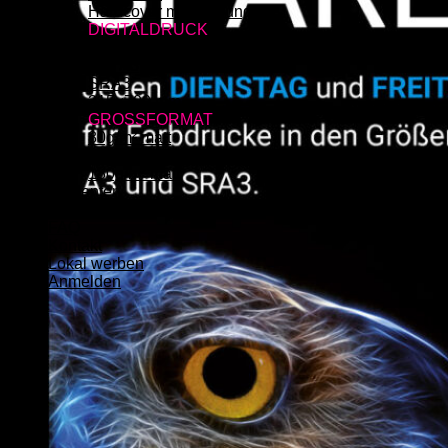
Hardcover mit Prägung
DIGITALDRUCK
DIN A4
DIN A3
SRA3
315×700 mm
GROSSFORMAT
80g/m² matt
170g/m² glänzend
180g/m² matt
Studenten
Messen & Events
FAQ
Kontakt
Lokal werben
Anmelden