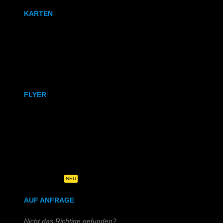
KARTEN
Karten
Klappkarten
FLYER
DIN A6
DIN A5
DIN-Lang
Quadratisch
NEU
AUF ANFRAGE
Nicht das Richtige gefunden?