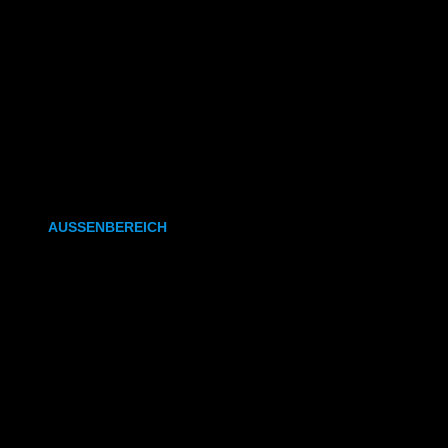
CAD- & Baupläne (gefaltet)
Plakate & Poster
Fotos & Bilder
Kapa (Leichtstoffplatte)
Leinwand
AUSSENBEREICH
Plakate (laminiert)
Plakate (kleisterbar)
Banner
Leuchtkastenfolie
Klebefolie