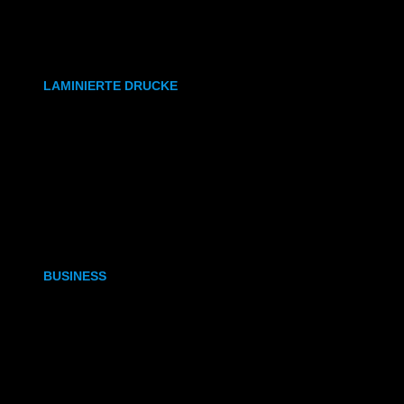
synthetisches Papier
Etiketten
LAMINIERTE DRUCKE
DIN A6
DIN A5
DIN A4
DIN A3
BUSINESS
Visitenkarten
Visitenkarten (Weißdruck)
Briefpapier