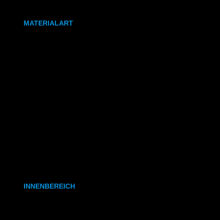
DIN A0
MATERIALART
80g/m² Papier matt
170g/m² Papier glänzend
180g/m² Papier matt
PVC-Plane
Backlit-/Frontlitfolie
Mono- & Polymere Klebefolie
INNENBEREICH
CAD- & Baupläne (gerollt)