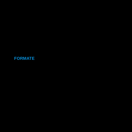
Holz
Leinwand
Keramikmagnet
FORMATE
70x50 mm (Magnet)
80x80 mm (Canva)
DIN Lang (Holz)
DIN A6 (Holz)
DIN A5 (Holz)