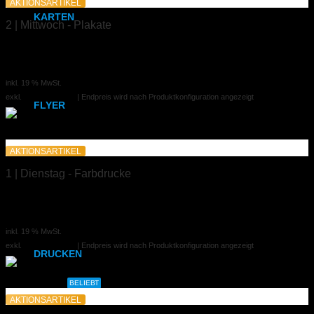
AKTIONSARTIKEL
KARTEN
2 | Mittwoch - Plakate
Karten
Großformatdruck + Laminat
30,00 €
ab
Klappkarten
inkl. 19 % MwSt.
exkl.
Versandkosten
| Endpreis wird nach Produktkonfiguration angezeigt
FLYER
DIN A6
AKTIONSARTIKEL
DIN A5
1 | Dienstag - Farbdrucke
DIN-Lang
A3 laminiert
2,94 €
ab
Quadratisch
inkl. 19 % MwSt.
exkl.
Versandkosten
| Endpreis wird nach Produktkonfiguration angezeigt
DRUCKEN
DIN A4
BELIEBT
AKTIONSARTIKEL
DIN A3