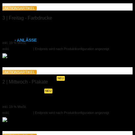
Hardcover mit Prägung
AKTIONSARTIKEL
Klammerheftung
3 | Freitag - Farbdrucke
Kalenderbindung
Farbdruck zum Aktionspreis
0,00 €
ab
› ANLÄSSE
inkl. 19 % MwSt.
exkl.
Versandkosten
| Endpreis wird nach Produktkonfiguration angezeigt
Hochzeitszeitung
Hochzeits- & Dankeskarten
AKTIONSARTIKEL
Menükarten auf Holz
NEU
2 | Mittwoch - Plakate
Tischaufsteller
NEU
Großformatdruck
15,00 €
ab
Geburtstags- & Einladungskarten
inkl. 19 % MwSt.
exkl.
Versandkosten
| Endpreis wird nach Produktkonfiguration angezeigt
Trauer- & Kondolenzkarten
Kirchen- & Taufhefte