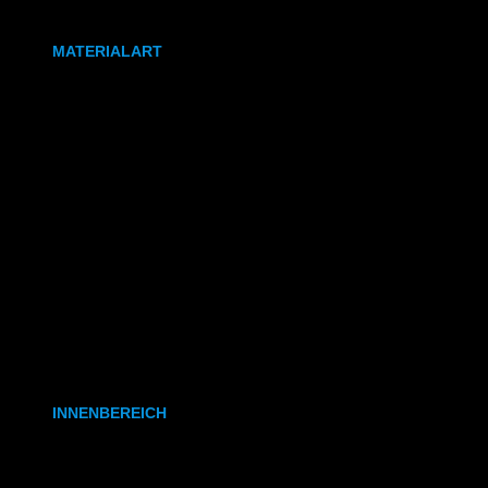
DIN A0
MATERIALART
80g/m² Papier matt
170g/m² Papier glänzend
180g/m² Papier matt
PVC-Plane
Backlit-/Frontlitfolie
Mono- & Polymere Klebefolie
INNENBEREICH
CAD- & Baupläne (gerollt)