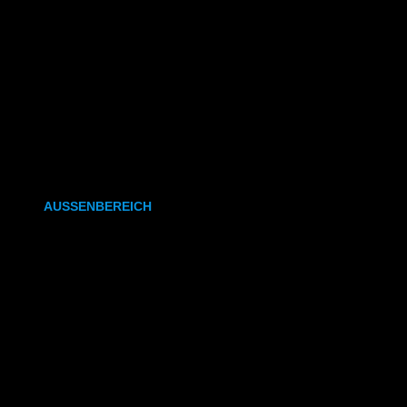
CAD- & Baupläne (gefaltet)
Plakate & Poster
Fotos & Bilder
Kapa (Leichtstoffplatte)
Leinwand
AUSSENBEREICH
Plakate (laminiert)
Plakate (kleisterbar)
Banner
Leuchtkastenfolie
Klebefolie