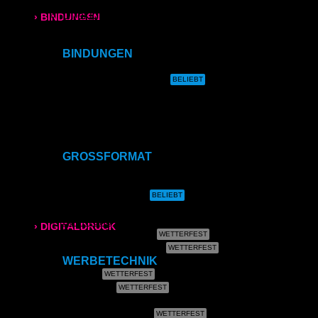
Direktdruck auf Holz
Direktdruck auf Leinwand
› BINDUNGEN
Direktdruck auf Magnet
Direktdruck auf Ihr Produkt
Ringbindung
BINDUNGEN
Ringbindung
Broschüren
Gewebeleimbindung
Lumbeck-Bindung
Hardcover
Gewebeleimbindung
Hardcover mit Prägung
Klammerheftung
Lumbeck-Bindung
Kalenderbindung
GROSSFORMAT
Hardcover
CAD- & Baupläne (gerollt)
CAD- & Baupläne (gefaltet)
Plakate & Poster
Hardcover mit Prägung
Fotos & Bilder
Leinwand
› DIGITALDRUCK
Plakate (laminiert)
Plakate (kleisterbar)
DIN A4
WERBETECHNIK
Banner
Klebefolie
DIN A3
Kundenstopper
Leuchtkastenfolie
SRA3