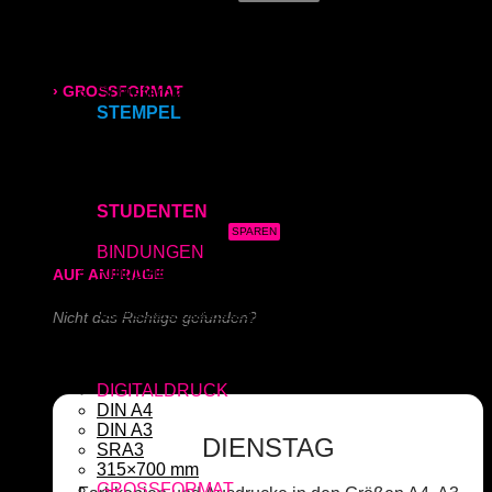
Roll-Up
Kapa (Leichtstoffplatte)
315x700 mm
Acrylglas (Direktdruck)
Aluverbundplatte (Direktdruck)
› GROSSFORMAT
Schieferplatte (Lasergraviert)
STEMPEL
Adressstempel
80g/m² matt
Bonuskartenstempel
Bürostempel
170g/m² glänzend
Datumsstempel
STUDENTEN
3x Abgabearbeit
180g/m² matt
BINDUNGEN
Ringbindung
AUF ANFRAGE
Broschüre
Gewebeleimbindung
Nicht das Richtige gefunden?
Lumbeck-Bindung
Hardcover
Schreiben Sie uns!
Hardcover mit Prägung
DIGITALDRUCK
DIN A4
DIN A3
DIENSTAG
SRA3
315×700 mm
GROSSFORMAT