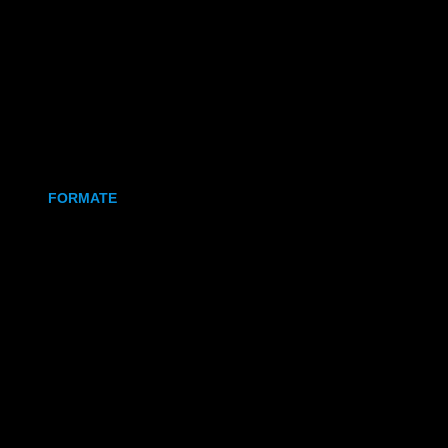
Holz
Leinwand
Keramikmagnet
FORMATE
70x50 mm (Magnet)
80x80 mm (Canva)
DIN Lang (Holz)
DIN A6 (Holz)
DIN A5 (Holz)