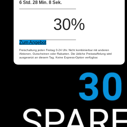
6 Std. 28 Min. 7 Sek.
30%
Zum Angebot
Freischaltung jeden Freitag 0-24 Uhr. Nicht kombinierbar mit anderen
Aktionen, Gutscheinen oder Rabatten. Die übliche Preisstaffelung wird
ausgesetzt an diesem Tag. Keine Express-Option verfügbar.