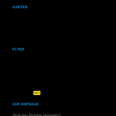
KARTEN
Karten
Klappkarten
FLYER
DIN A6
DIN A5
DIN-Lang
Quadratisch
NEU
AUF ANFRAGE
Nicht das Richtige gefunden?