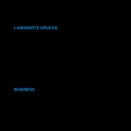
synthetisches Papier
Etiketten
LAMINIERTE DRUCKE
DIN A6
DIN A5
DIN A4
DIN A3
BUSINESS
Visitenkarten
Visitenkarten (Weißdruck)
Briefpapier