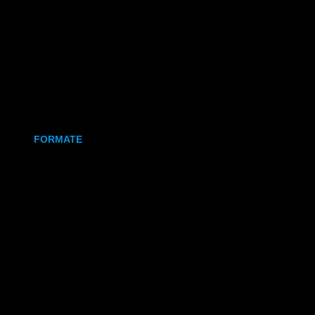
Holz
Leinwand
Keramikmagnet
FORMATE
70x50 mm (Magnet)
80x80 mm (Canva)
DIN Lang (Holz)
DIN A6 (Holz)
DIN A5 (Holz)