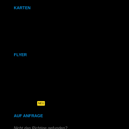
KARTEN
Karten
Klappkarten
FLYER
DIN A6
DIN A5
DIN-Lang
Quadratisch
NEU
AUF ANFRAGE
Nicht das Richtige gefunden?