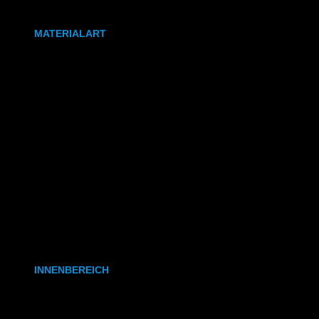
DIN A0
MATERIALART
80g/m² Papier matt
170g/m² Papier glänzend
180g/m² Papier matt
PVC-Plane
Backlit-/Frontlitfolie
Mono- & Polymere Klebefolie
INNENBEREICH
CAD- & Baupläne (gerollt)