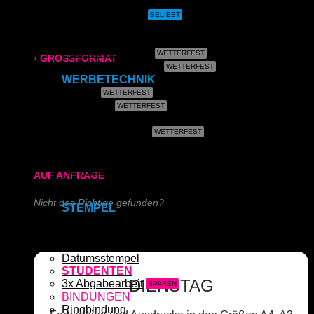
CAD- & Baupläne (gefaltet)
Plakate & Poster
Fotos & Bilder
315x700 mm
Leinwand
Plakate (laminiert)
› GROSSFORMAT
Plakate (kleisterbar)
WERBETECHNIK
80g/m² matt
Banner
Klebefolie
170g/m² glänzend
Kundenstopper
Leuchtkastenfolie
Roll-Up
180g/m² matt
Kapa (Leichtstoffplatte)
Acrylglas (Direktdruck)
AUF ANFRAGE
Aluverbundplatte (Direktdruck)
Schieferplatte (Lasergraviert)
Nicht das Richtige gefunden?
STEMPEL
Adressstempel
Schreiben Sie uns!
Bonuskartenstempel
Bürostempel
Datumsstempel
STUDENTEN
DIENSTAG
3x Abgabearbeit
BINDUNGEN
Ringbindung