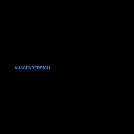
CAD- & Baupläne (gefaltet)
Plakate & Poster
Fotos & Bilder
Kapa (Leichtstoffplatte)
Leinwand
AUSSENBEREICH
Plakate (laminiert)
Plakate (kleisterbar)
Banner
Leuchtkastenfolie
Klebefolie