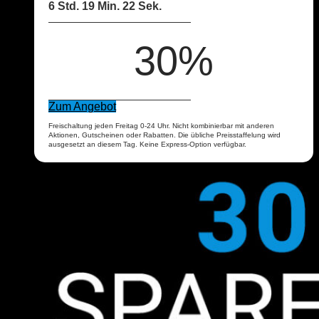
6 Std. 19 Min. 21 Sek.
30%
Zum Angebot
Freischaltung jeden Freitag 0-24 Uhr. Nicht kombinierbar mit anderen
Aktionen, Gutscheinen oder Rabatten. Die übliche Preisstaffelung wird
ausgesetzt an diesem Tag. Keine Express-Option verfügbar.