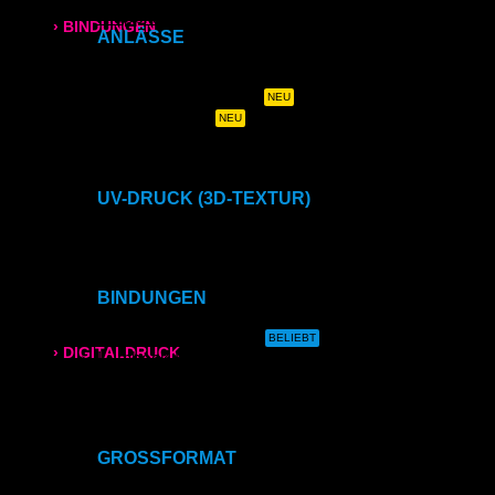
Klappkarten
› BINDUNGEN
ANLÄSSE
Hochzeitszeitung
Ringbindung
Hochzeits- & Dankeskarten
Menükarten auf Holz
Tischaufsteller
Broschüren
Geburtstags- & Einladungskarten
Trauer- & Kondolenzkarten
Gewebeleimbindung
Kirchen- & Taufhefte
UV-DRUCK (3D-TEXTUR)
Lumbeck-Bindung
Direktdruck auf Holz
Direktdruck auf Leinwand
Direktdruck auf Magnet
Hardcover
Direktdruck auf Ihr Produkt
BINDUNGEN
Hardcover mit Prägung
Ringbindung
Gewebeleimbindung
› DIGITALDRUCK
Lumbeck-Bindung
Hardcover
Hardcover mit Prägung
DIN A4
Klammerheftung
Kalenderbindung
DIN A3
GROSSFORMAT
CAD- & Baupläne (gerollt)
SRA3