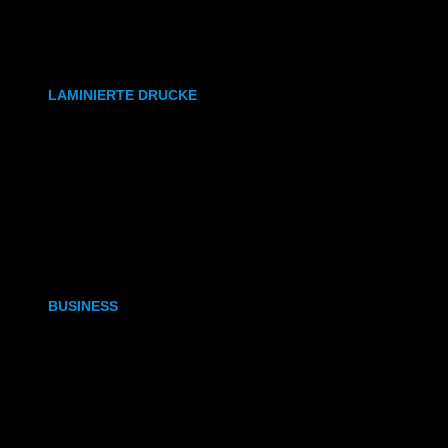
synthetisches Papier
Etiketten
LAMINIERTE DRUCKE
DIN A6
DIN A5
DIN A4
DIN A3
BUSINESS
Visitenkarten
Visitenkarten (Weißdruck)
Briefpapier