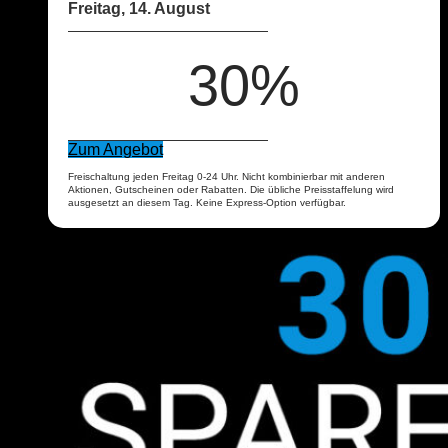
Freitag, 14. August
30%
Zum Angebot
Freischaltung jeden Freitag 0-24 Uhr. Nicht kombinierbar mit anderen
Aktionen, Gutscheinen oder Rabatten. Die übliche Preisstaffelung wird
ausgesetzt an diesem Tag. Keine Express-Option verfügbar.