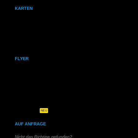
KARTEN
Karten
Klappkarten
FLYER
DIN A6
DIN A5
DIN-Lang
Quadratisch
NEU
AUF ANFRAGE
Nicht das Richtige gefunden?