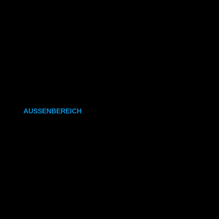
CAD- & Baupläne (gefaltet)
Plakate & Poster
Fotos & Bilder
Kapa (Leichtstoffplatte)
Leinwand
AUSSENBEREICH
Plakate (laminiert)
Plakate (kleisterbar)
Banner
Leuchtkastenfolie
Klebefolie