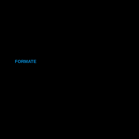
Holz
Leinwand
Keramikmagnet
FORMATE
70x50 mm (Magnet)
80x80 mm (Canva)
DIN Lang (Holz)
DIN A6 (Holz)
DIN A5 (Holz)