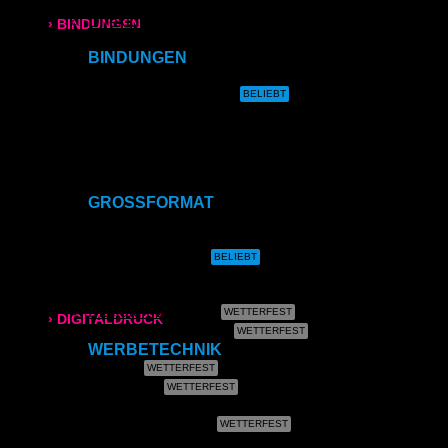
Direktdruck auf Leinwand
Direktdruck auf Magnet
› BINDUNGEN
Direktdruck auf Ihr Produkt
BINDUNGEN
Ringbindung
Ringbindung
Gewebeleimbindung
Broschüren
Lumbeck-Bindung
Hardcover
Hardcover mit Prägung
Gewebeleimbindung
Klammerheftung
Kalenderbindung
Lumbeck-Bindung
GROSSFORMAT
CAD- & Baupläne (gerollt)
Hardcover
CAD- & Baupläne (gefaltet)
Plakate & Poster
Fotos & Bilder
Hardcover mit Prägung
Leinwand
Plakate (laminiert)
› DIGITALDRUCK
Plakate (kleisterbar)
WERBETECHNIK
DIN A4
Banner
Klebefolie
DIN A3
Kundenstopper
Leuchtkastenfolie
Roll-Up
SRA3