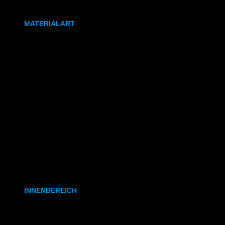
DIN A0
MATERIALART
80g/m² Papier matt
170g/m² Papier glänzend
180g/m² Papier matt
PVC-Plane
Backlit-/Frontlitfolie
Mono- & Polymere Klebefolie
INNENBEREICH
CAD- & Baupläne (gerollt)