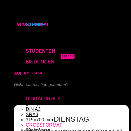
Kapa (Leichtstoffplatte)
Acrylglas (Direktdruck)
315x700 mm
Aluverbundplatte (Direktdruck)
Schieferplatte (Lasergraviert)
› GROSSFORMAT
STEMPEL
Adressstempel
Bonuskartenstempel
80g/m² matt
Bürostempel
Datumsstempel
170g/m² glänzend
STUDENTEN
3x Abgabearbeit
180g/m² matt
BINDUNGEN
Ringbindung
Broschüre
AUF ANFRAGE
Gewebeleimbindung
Lumbeck-Bindung
Nicht das Richtige gefunden?
Hardcover
Hardcover mit Prägung
Schreiben Sie uns!
DIGITALDRUCK
DIN A4
DIN A3
SRA3
DIENSTAG
315×700 mm
GROSSFORMAT
80g/m² matt