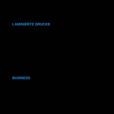
synthetisches Papier
Etiketten
LAMINIERTE DRUCKE
DIN A6
DIN A5
DIN A4
DIN A3
BUSINESS
Visitenkarten
Visitenkarten (Weißdruck)
Briefpapier