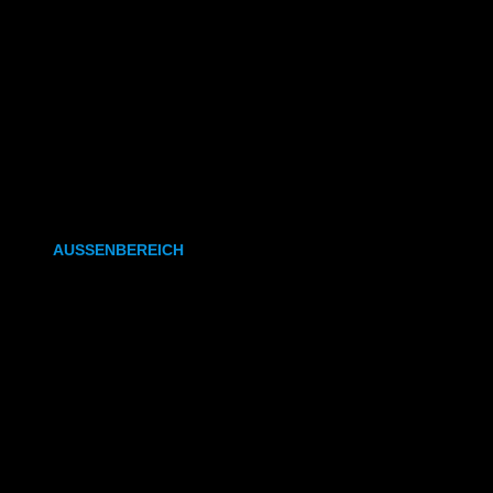
CAD- & Baupläne (gefaltet)
Plakate & Poster
Fotos & Bilder
Kapa (Leichtstoffplatte)
Leinwand
AUSSENBEREICH
Plakate (laminiert)
Plakate (kleisterbar)
Banner
Leuchtkastenfolie
Klebefolie