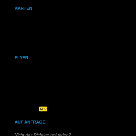
KARTEN
Karten
Klappkarten
FLYER
DIN A6
DIN A5
DIN-Lang
Quadratisch
NEU
AUF ANFRAGE
Nicht das Richtige gefunden?