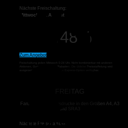
V
Nächste Freischaltung:
Mittwoch, 12. August
48%
bis zu
Zum Angebot
Freischaltung jeden Mittwoch 0-24 Uhr. Nicht kombinierbar mit anderen
M
Aktionen, Gutscheinen oder Rabatten. Die übliche Preisstaffelung wird
ausgesetzt an diesem Tag. Keine Express-Option verfügbar.
FREITAG
Farbkopien und Ausdrucke in den Größen A4, A3
und SRA3
Nächste Freischaltung: