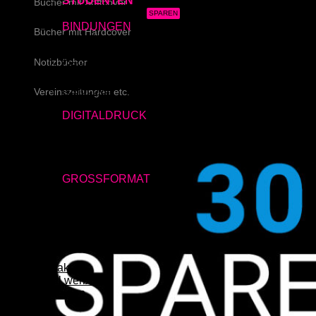
STUDENTEN
Bücher mit Softcover
3x Abgabearbeit
BINDUNGEN
Bücher mit Hardcover
Ringbindung
Broschüre
Notizbücher
Gewebeleimbindung
Lumbeck-Bindung
Hardcover
Vereinszeitungen etc.
Hardcover mit Prägung
DIGITALDRUCK
Schreiben Sie uns!
DIN A4
DIN A3
SRA3
315×700 mm
GROSSFORMAT
80g/m² matt
170g/m² glänzend
180g/m² matt
Studenten
Messen & Events
FAQ
Kontakt
Lokal werben
Anmelden