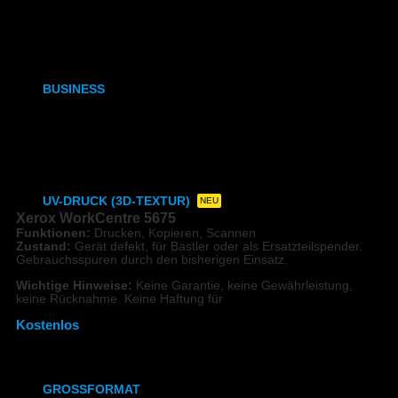
DIN A3
DIN A2, A1, A0
BUSINESS
Visitenkarten
Visitenkarten (Weißdruck)
UV-DRUCK (3D-TEXTUR)
NEU
Xerox WorkCentre 5675
Funktionen:
Drucken, Kopieren, Scannen
Direktdruck auf Holz
Zustand:
Gerät defekt, für Bastler oder als Ersatzteilspender.
Gebrauchsspuren durch den bisherigen Einsatz.
Direktdruck Leinwand
Wichtige Hinweise:
Keine Garantie, keine Gewährleistung,
keine Rücknahme. Keine Haftung für
Direktdruck auf Magnet
Kostenlos
Direktdruck auf Ihr Produkt
GROSSFORMAT