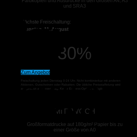
Farbkopien und Ausdrucke in den Größen A4, A3
und SRA3
P
Nächste Freischaltung:
Dienstag, 11. August
30%
Zum Angebot
o
Freischaltung jeden Dienstag 0-24 Uhr. Nicht kombinierbar mit anderen
P
Aktionen, Gutscheinen oder Rabatten. Die übliche Preisstaffelung wird
ausgesetzt an diesem Tag. Keine Express-Option verfügbar.
MITTWOCH
Großformatdrucke auf 180g/m² Papier bis zu
einer Größe von A0