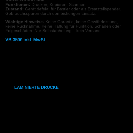
Funktionen:
Drucken, Kopieren, Scannen
Zustand:
Gerät defekt, für Bastler oder als Ersatzteilspender.
SRA3
Gebrauchsspuren durch den bisherigen Einsatz.
Wichtige Hinweise:
Keine Garantie, keine Gewährleistung,
315x700 mm
keine Rücknahme. Keine Haftung für Funktion, Schäden oder
Folgeschäden. Nur Selbstabholung – kein Versand.
Weißdruck
VB 350€ inkl. MwSt.
synthetisches Papier
Etiketten
DIN A2
,
A1
,
A0
LAMINIERTE DRUCKE
DIN A6
DIN A5
DIN A4