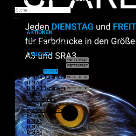
Suche
nach:
Start
Shop
AKTIONEN
Dienstag – Farbdrucke
Mittwoch – Plakate
Freitag – Farbdrucke
DRUCKEN
DIN A6 (laminiert)
DIN A5 (laminiert)
DIN A4
DIN A4 (laminiert)
DIN A3
DIN A3 (laminiert)
SRA3
315×700 mm
Weißdruck
synthetisches Papier
Etiketten
DIN A2
DIN A1
DIN A0