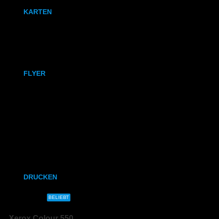
KARTEN
Karten
Klappkarten
FLYER
DIN A6
DIN A5
DIN-Lang
Quadratisch
DRUCKEN
DIN A4
BELIEBT
Xerox Colour 550
DIN A3