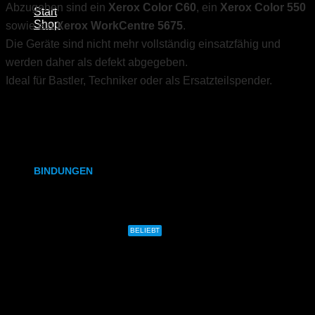
Abzugeben sind ein
Xerox Color C60
, ein
Xerox Color 550
Start
Shop
sowie ein
Xerox WorkCentre 5675
.
Übersicht
Die Geräte sind nicht mehr vollständig einsatzfähig und
Aktionen
werden daher als defekt abgegeben.
Bindungen
Digitaldruck
Ideal für Bastler, Techniker oder als Ersatzteilspender.
UV-Druck
Großformat
Studenten
Stempel
Werbung
BINDUNGEN
Ringbindung
Gewebeleimbindung
BELIEBT
Lumbeck-Bindung
Hardcover