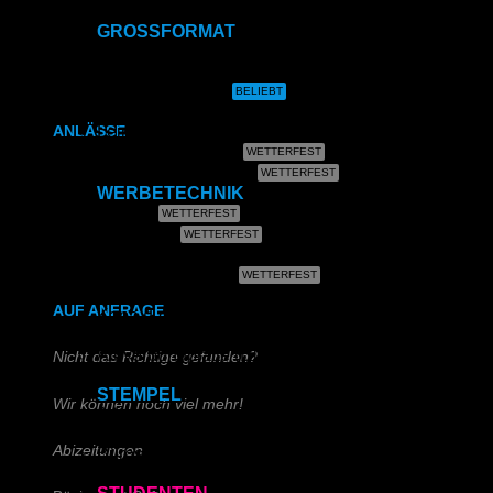
Kalenderbindung
GROSSFORMAT
Kalenderbindung
CAD- & Baupläne (gerollt)
CAD- & Baupläne (gefaltet)
Klammerheftung
Plakate & Poster
Fotos & Bilder
Leinwand
ANLÄSSE
Plakate (laminiert)
Plakate (kleisterbar)
Hochzeitszeitung
WERBETECHNIK
Banner
Kirchen- & Taufhefte
Klebefolie
Kundenstopper
Leuchtkastenfolie
Roll-Up
AUF ANFRAGE
Kapa (Leichtstoffplatte)
Acrylglas (Direktdruck)
Aluverbundplatte (Direktdruck)
Nicht das Richtige gefunden?
Schieferplatte (Lasergraviert)
STEMPEL
Wir können noch viel mehr!
Adressstempel
Bonuskartenstempel
Abizeitungen
Bürostempel
Datumsstempel