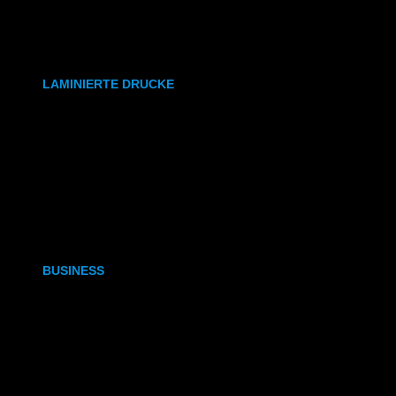
synthetisches Papier
Etiketten
LAMINIERTE DRUCKE
DIN A6
DIN A5
DIN A4
DIN A3
BUSINESS
Visitenkarten
Visitenkarten (Weißdruck)
Briefpapier