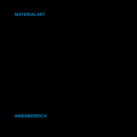
DIN A0
MATERIALART
80g/m² Papier matt
170g/m² Papier glänzend
180g/m² Papier matt
PVC-Plane
Backlit-/Frontlitfolie
Mono- & Polymere Klebefolie
INNENBEREICH
CAD- & Baupläne (gerollt)