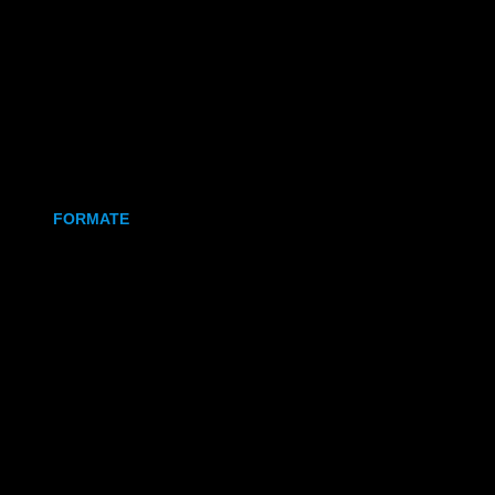
Holz
Leinwand
Keramikmagnet
FORMATE
70x50 mm (Magnet)
80x80 mm (Canva)
DIN Lang (Holz)
DIN A6 (Holz)
DIN A5 (Holz)