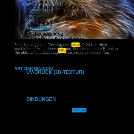
Visitenkarten
Visitenkarten (Weißdruck)
Flyer
Karten
Klappkarten
ANLÄSSE
Hochzeitszeitung
Hochzeits- & Dankeskarten
Menükarten auf Holz
Freischaltung jeden Dienstag und Freitag 0-24 Uhr. Nicht
kombinierbar mit anderen Aktionen, Gutscheinen oder Rabatten.
Tischaufsteller
Die übliche Preisstaffelung wird ausgesetzt an diesem Tag.
Geburtstags- & Einladungskarten
Trauer- & Kondolenzkarten
Kirchen- & Taufhefte
ART DER BINDUNG
UV-DRUCK (3D-TEXTUR)
Direktdruck auf Holz
Ringbindung
Direktdruck auf Leinwand
Direktdruck auf Magnet
Direktdruck auf Ihr Produkt
Gewebeleimbindung
BINDUNGEN
Ringbindung
Lumbeck-Bindung
Gewebeleimbindung
Lumbeck-Bindung
Hardcover
Hardcover
Hardcover mit Prägung
Klammerheftung
Hardcover mit Prägung